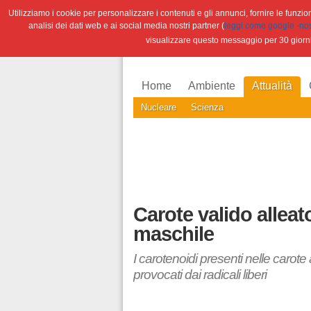
Utilizziamo i cookie per personalizzare i contenuti e gli annunci, fornire le funzioni
analisi dei dati web e ai social media nostri partner (
leggi come google -nostr
visualizzare questo messaggio per 30 giorn
Home
Ambiente
Attualità
Nucleare
Scienza
Carote valido alleat
maschile
I carotenoidi presenti nelle carot
provocati dai radicali liberi