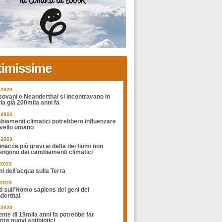
timissime
.2023
sovani e Neanderthal si incontravano in
ia già 200mila anni fa
.2023
biamenti climatici potrebbero influenzare
rvello umano
.2023
nacce più gravi ai delta dei fiumi non
engono dai cambiamenti climatici
.2023
ni dell’acqua sulla Terra
.2023
ti sull’Homo sapiens dei geni dei
derthal
.2023
nte di 19mila anni fa potrebbe far
ire nuovi antibiotici