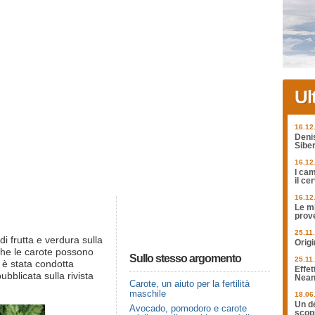
Ul
16.12
Deni
Siber
16.12
I cam
il ce
16.12
Le mi
prov
25.11
i frutta e verdura sulla
Origi
che le carote possono
Sullo stesso argomento
25.11
a è stata condotta
Effet
bblicata sulla rivista
Nean
Carote, un aiuto per la fertilità
maschile
18.06
Un de
Avocado, pomodoro e carote
scopr