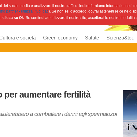
 dei social media e analizzare il nostro traffico. Inoltre forniamo informazioni sul mod
o partner - utilizza i tuoi dati
). Se non sei d'accordo, dovrai astenerti (e ce ne disp
i,
clicca su Ok
. Se continui ad utilizzare il nostro sito, accetterai le nostre modalità
Cultura e società
Green economy
Salute
Scienza&tec
o per aumentare fertilità
e aiuterebbero a combattere i danni agli spermatozoi