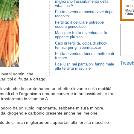
migliorano l’assorbimento della
vitamina A
18.06
Migra
Frutta e verdura ancora vive dopo
Cina
raccolto
Fertilità: il cellulare potrebbe
essere pericoloso
Mangiare frutta e verdura ci fa
apparire più sani
Calo di fertilità, colpa di shock
termici per gli spermatozoi
Frutta e verdura fanno smettere di
fumare
Tweet
I cellulari nei pantaloni fanno male
alla fertilità maschile
giovani uomini che
ri tipi di frutta e ortaggi.
 rilevato che le carote hanno un effetto rilevante sulla motilità
enoidi che l’organismo umano converte in antiossidanti, e tra
 trasformato in vitamina A.
omodoro ha un ruolo importante, sebbene misura minore,
o da idrogeno e carbonio presente anche nel melone.
te dolci, ma i miglioramenti apportati alla fertilità maschile