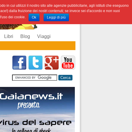
o in cui utilizzi il nostro sito alle agenzie pubblicitarie, agli istituti che eseguono
iace!) dalla fruizione dei nostri contenuti; se invece sei d'accordo e non vuoi
 d'uso dei cookie.
Ok
Leggi di più
Libri
Blog
Viaggi