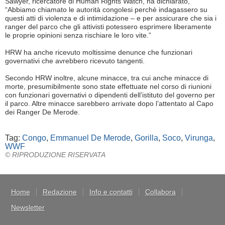
Sawyer, ricercatore di Human Rights Watch, ha dichiarato,
“Abbiamo chiamato le autorità congolesi perchè indagassero su
questi atti di violenza e di intimidazione – e per assicurare che sia i
ranger del parco che gli attivisti potessero esprimere liberamente
le proprie opinioni senza rischiare le loro vite.”
HRW ha anche ricevuto moltissime denunce che funzionari
governativi che avrebbero ricevuto tangenti.
Secondo HRW inoltre, alcune minacce, tra cui anche minacce di
morte, presumibilmente sono state effettuate nel corso di riunioni
con funzionari governativi o dipendenti dell’istituto del governo per
il parco. Altre minacce sarebbero arrivate dopo l’attentato al Capo
dei Ranger De Merode.
Tag:
Congo
,
Emmanuel De Merode
,
Gorilla
,
Soco
,
Virunga
,
WWF
© RIPRODUZIONE RISERVATA
Home
Redazione
Info e contatti
Collabora
Newsletter