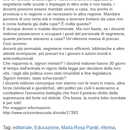
segreteria nelle scuole o impiegati in altro ente e non basta, i
docenti possono essere mandati vicino a casa, ma anche in
provincia o in regione o se necessario in altra regione. Mandare
persona di una certa età e malata a lavorare lontano da casa non
è come buttarla giù dalla rupe? É civiltà questa?
E dunque donne e malate discriminate. Ma non basta, se i docenti
inidonei passeranno a occupare i posti del personale di segreteria,
quante persone staranno a casa? Un’ulteriore massa di precari.
Così avremo:
docenti più ammalati, segreterie meno efficienti, biblioteche e altre
attività scomparse, più precari tra i giovani e azioni incivili e
anticostituzionali.
Che risparmio è, signori ministri? I docenti inidonei hanno 30 giorni
di tempo dall’entrata in vigore della legge per decidere della loro
vita, i tagli alla politica sono stati rimandati a fine legislatura.
Signori ministri, state scherzando?
I docenti inidonei comunque non stanno con le mani in mano, altre
forze (sindacali e giuridiche), altri politici più civili li aiuteranno a
combattere l’ennesima battaglia che freni il preteso diritto della
supremazia del forte sul debole. Ora basta, la nostra lotta ricordate
è per tutti!
Per maggiori informazioni:
http://www.orizzontescuola.it/node/17383
Tag:
editoriale
,
Educazione
,
Maria Rosa Panté
,
riforma
,