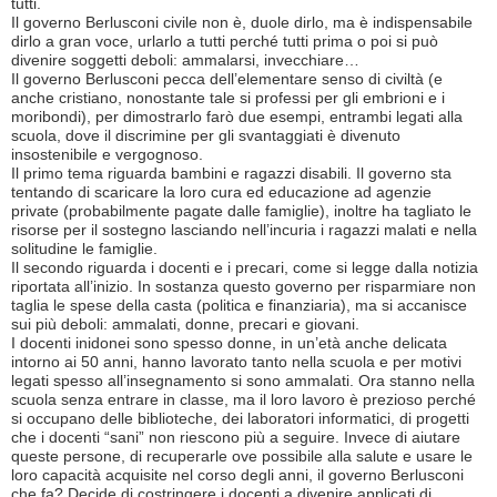
tutti.
Il governo Berlusconi civile non è, duole dirlo, ma è indispensabile
dirlo a gran voce, urlarlo a tutti perché tutti prima o poi si può
divenire soggetti deboli: ammalarsi, invecchiare…
Il governo Berlusconi pecca dell’elementare senso di civiltà (e
anche cristiano, nonostante tale si professi per gli embrioni e i
moribondi), per dimostrarlo farò due esempi, entrambi legati alla
scuola, dove il discrimine per gli svantaggiati è divenuto
insostenibile e vergognoso.
Il primo tema riguarda bambini e ragazzi disabili. Il governo sta
tentando di scaricare la loro cura ed educazione ad agenzie
private (probabilmente pagate dalle famiglie), inoltre ha tagliato le
risorse per il sostegno lasciando nell’incuria i ragazzi malati e nella
solitudine le famiglie.
Il secondo riguarda i docenti e i precari, come si legge dalla notizia
riportata all’inizio. In sostanza questo governo per risparmiare non
taglia le spese della casta (politica e finanziaria), ma si accanisce
sui più deboli: ammalati, donne, precari e giovani.
I docenti inidonei sono spesso donne, in un’età anche delicata
intorno ai 50 anni, hanno lavorato tanto nella scuola e per motivi
legati spesso all’insegnamento si sono ammalati. Ora stanno nella
scuola senza entrare in classe, ma il loro lavoro è prezioso perché
si occupano delle biblioteche, dei laboratori informatici, di progetti
che i docenti “sani” non riescono più a seguire. Invece di aiutare
queste persone, di recuperarle ove possibile alla salute e usare le
loro capacità acquisite nel corso degli anni, il governo Berlusconi
che fa? Decide di costringere i docenti a divenire applicati di