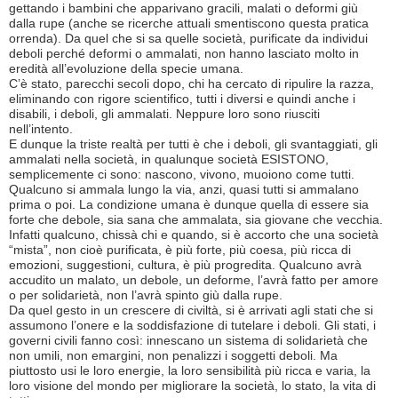
gettando i bambini che apparivano gracili, malati o deformi giù
dalla rupe (anche se ricerche attuali smentiscono questa pratica
orrenda). Da quel che si sa quelle società, purificate da individui
deboli perché deformi o ammalati, non hanno lasciato molto in
eredità all’evoluzione della specie umana.
C’è stato, parecchi secoli dopo, chi ha cercato di ripulire la razza,
eliminando con rigore scientifico, tutti i diversi e quindi anche i
disabili, i deboli, gli ammalati. Neppure loro sono riusciti
nell’intento.
E dunque la triste realtà per tutti è che i deboli, gli svantaggiati, gli
ammalati nella società, in qualunque società ESISTONO,
semplicemente ci sono: nascono, vivono, muoiono come tutti.
Qualcuno si ammala lungo la via, anzi, quasi tutti si ammalano
prima o poi. La condizione umana è dunque quella di essere sia
forte che debole, sia sana che ammalata, sia giovane che vecchia.
Infatti qualcuno, chissà chi e quando, si è accorto che una società
“mista”, non cioè purificata, è più forte, più coesa, più ricca di
emozioni, suggestioni, cultura, è più progredita. Qualcuno avrà
accudito un malato, un debole, un deforme, l’avrà fatto per amore
o per solidarietà, non l’avrà spinto giù dalla rupe.
Da quel gesto in un crescere di civiltà, si è arrivati agli stati che si
assumono l’onere e la soddisfazione di tutelare i deboli. Gli stati, i
governi civili fanno così: innescano un sistema di solidarietà che
non umili, non emargini, non penalizzi i soggetti deboli. Ma
piuttosto usi le loro energie, la loro sensibilità più ricca e varia, la
loro visione del mondo per migliorare la società, lo stato, la vita di