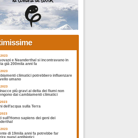
timissime
.2023
sovani e Neanderthal si incontravano in
ia già 200mila anni fa
.2023
biamenti climatici potrebbero influenzare
rvello umano
.2023
nacce più gravi ai delta dei fiumi non
engono dai cambiamenti climatici
.2023
ni dell’acqua sulla Terra
.2023
ti sull’Homo sapiens dei geni dei
derthal
.2023
nte di 19mila anni fa potrebbe far
ire nuovi antibiotici