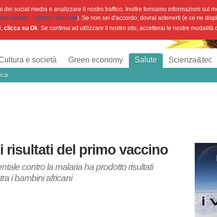
 dei social media e analizzare il nostro traffico. Inoltre forniamo informazioni sul mod
o partner - utilizza i tuoi dati
). Se non sei d'accordo, dovrai astenerti (e ce ne disp
i,
clicca su Ok
. Se continui ad utilizzare il nostro sito, accetterai le nostre modalità
Cultura e società
Green economy
Salute
Scienza&tec
ica
 i risultati del primo vaccino
tale contro la malaria ha prodotto risultati
tra i bambini africani