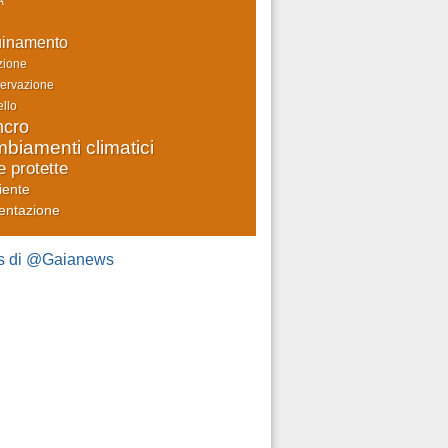
A
uinamento
zione
ervazione
llo
cro
biamenti climatici
e protette
iente
entazione
s di @Gaianews