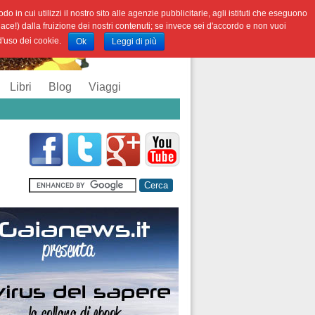
o in cui utilizzi il nostro sito alle agenzie pubblicitarie, agli istituti che eseguono
iace!) dalla fruizione dei nostri contenuti; se invece sei d'accordo e non vuoi
 d'uso dei cookie.
Ok
Leggi di più
Libri
Blog
Viaggi