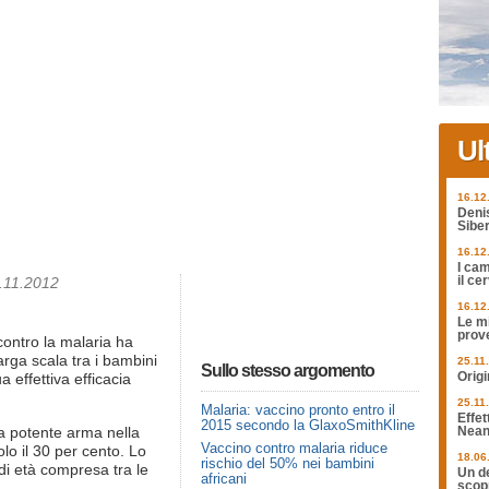
Ul
16.12
Deni
Siber
16.12
I cam
2.11.2012
il ce
16.12
Le mi
prov
contro la malaria ha
larga scala tra i bambini
25.11
Sullo stesso argomento
Origi
a effettiva efficacia
25.11
Malaria: vaccino pronto entro il
Effet
2015 secondo la GlaxoSmithKline
 potente arma nella
Nean
Vaccino contro malaria riduce
solo il 30 per cento. Lo
18.06
rischio del 50% nei bambini
di età compresa tra le
Un de
africani
scopr