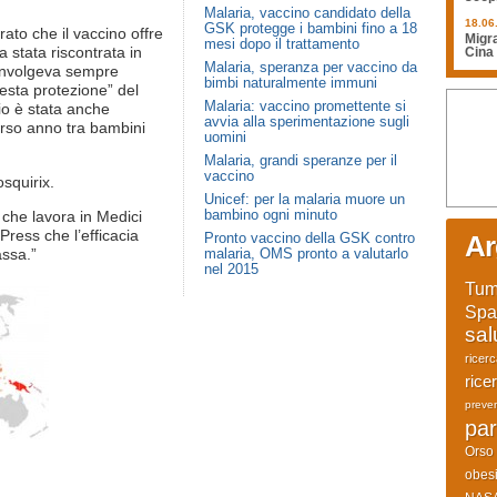
Malaria, vaccino candidato della
18.06
GSK protegge i bambini fino a 18
rato che il vaccino offre
Migra
mesi dopo il trattamento
 stata riscontrata in
Cina
Malaria, speranza per vaccino da
oinvolgeva sempre
bimbi naturalmente immuni
esta protezione” del
Malaria: vaccino promettente si
io è stata anche
avvia alla sperimentazione sugli
corso anno tra bambini
uomini
Malaria, grandi speranze per il
vaccino
squirix.
Unicef: per la malaria muore un
bambino ogni minuto
che lavora in Medici
Press che l’efficacia
Pronto vaccino della GSK contro
Ar
assa.”
malaria, OMS pronto a valutarlo
nel 2015
Tum
Spa
sal
ricer
rice
preve
par
Orso
obesi