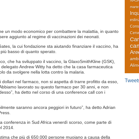
NAS
marte
Inq
estin
Cons
ome un modo economico per combattere la malattia, in quanto
Cerve
sere aggiunto al regime di vaccinazioni dei neonati.
Can
cam
 Gates, la cui fondazione sta aiutando finanziare il vaccino, ha
to più basso di quanto sperato.
Are
amb
ico, che ha sviluppato il vaccino, la GlaxoSmithKline (GSK),
Alim
re delegato Andrew Witty ha detto che la casa farmaceutica
lo da svolgere nella lotta contro la malaria.
Tweet
 dollari nel farmaco, non si aspetta di trarre profitto da esso,
”Abbiamo lavorato su questo farmaco per 30 anni, e non
desso”, ha detto nel corso di una conference call con i
babilmente saranno ancora peggiori in futuro”, ha detto Adrian
Press.
i una conferenza in Sud Africa venerdì scorso, come parte di
el 2014.
 stima che più di 650.000 persone muoiano a causa della