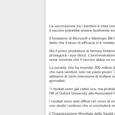
La vaccinazione tra i bambini è vista c
il vaccino potrebbe essere facilmente es
Il fondatore di Microsoft e filantropo Bill
detto che il tasso di efficacia si è rivela
Ma il primo produttore di farmaci britann
proseguirà i suoi sforzi. L’amministrato
resta convinta che il vaccino abbia un ruo
La società, che ha investito 300 milioni di
che sarà venduto solo nei paesi poveri.
abbiamo di certo intenzione di mollare a
giornalisti.
“I risultati sono già cattivi ora, ma pro
Hill of Oxford University alla Associated 
I risultati sono stati diffusi nel corso d
uno studio continuo che si concluderà n
L’Organizzazione Mondiale della Sanità