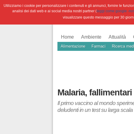
Utilizziamo i cookie per personalizzare i contenuti e gli annunci, fornire le funzioni
analisi dei dati web e ai social media nostri partner (
leggi come google -nostr
visualizzare questo messaggio per 30 giorn
Home
Ambiente
Attualità
Alimentazione
Farmaci
Ricerca med
Malaria, fallimentari
Il primo vaccino al mondo sperimen
deludenti in un test su larga scala 