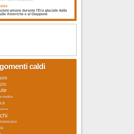
.2023
zioni umane durante l’Era glaciale dalla
 alle Americhe e al Giappone
gomenti caldi
ore
zio
ute
ca medica
rca
nzione
chi
 marsicano
tà