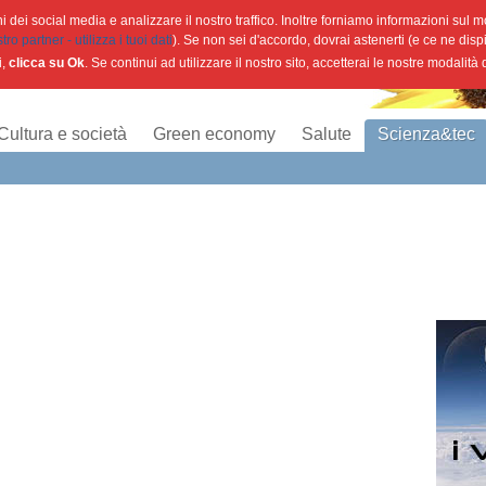
 dei social media e analizzare il nostro traffico. Inoltre forniamo informazioni sul mod
o partner - utilizza i tuoi dati
). Se non sei d'accordo, dovrai astenerti (e ce ne disp
i,
clicca su Ok
. Se continui ad utilizzare il nostro sito, accetterai le nostre modalità
Cultura e società
Green economy
Salute
Scienza&tec