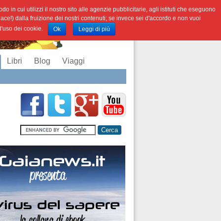
o in cui utilizzi il nostro sito alle agenzie pubblicitarie, agli istituti che eseguono
iace!) dalla fruizione dei nostri contenuti; se invece sei d'accordo e non vuoi
 d'uso dei cookie.
Ok
Leggi di più
Libri
Blog
Viaggi