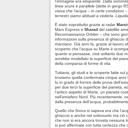
l’immagine era eloquente. Dalla sommit
linee scure e parallele
(dette in gergo 
visiva che l’acqua – in certe condizioni 
terrestri siamo abituati a vederla. Liqui
È stato soprattutto grazie ai radar
Mars
Mars Express e
Sharad
del satellite a
Reconnaissance Orbiter – che sono giunti
informazioni sulla presenza di ghiaccio 
marziano. Già anni fa, grazie al lavoro e
scoperto che l’acqua su Marte è scompars
quanto si pensasse, cioè soltanto due mili
avrebbe modellato la superficie del pia
della comparsa di forme di vita.
Tuttavia, gli studi e le scoperte fatte su
troviamo quella confermata cinque anni 
fu in grado di fornire delle prove dell’
per due terzi la superficie del pianeta, e
l’antico aspetto di Marte, un pianeta co
nell’emisfero Nord. Più recentemente, n
dalla presenza dell’acqua, probabilmente,
Quello che finora si sapeva era che l’acq
ghiaccio e anche nel sottosuolo ma ciò c
che non si era ancora trovata nessuna tra
si può affermate con tutta certezza che 