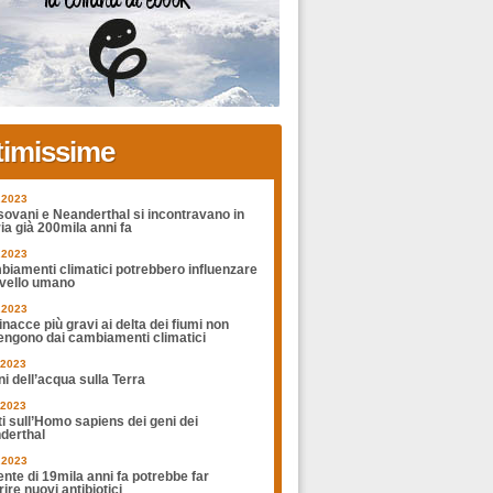
timissime
.2023
sovani e Neanderthal si incontravano in
ia già 200mila anni fa
.2023
biamenti climatici potrebbero influenzare
rvello umano
.2023
nacce più gravi ai delta dei fiumi non
engono dai cambiamenti climatici
.2023
ni dell’acqua sulla Terra
.2023
ti sull’Homo sapiens dei geni dei
derthal
.2023
nte di 19mila anni fa potrebbe far
ire nuovi antibiotici