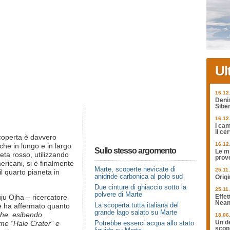
Ul
16.12
Deni
Siber
16.12
I cam
il ce
 scoperta è davvero
16.12
che in lungo e in largo
Sullo stesso argomento
Le mi
neta rosso, utilizzando
prov
mericani, si è finalmente
Marte, scoperte nevicate di
25.11
 il quarto pianeta in
anidride carbonica al polo sud
Origi
Due cinture di ghiaccio sotto la
25.11
polvere di Marte
ju Ojha – ricercatore
Effet
Nean
La scoperta tutta italiana del
he ha affermato quanto
grande lago salato su Marte
che, esibendo
18.06
me “Hale Crater” e
Potrebbe esserci acqua allo stato
Un de
scopr