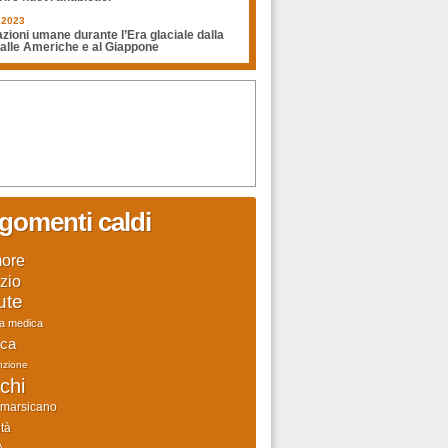
.2023
zioni umane durante l’Era glaciale dalla
 alle Americhe e al Giappone
gomenti caldi
ore
zio
ute
ca medica
rca
nzione
chi
 marsicano
tà