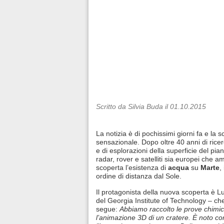
Scritto da Silvia Buda il 01.10.2015
La notizia è di pochissimi giorni fa e la
sensazionale. Dopo oltre 40 anni di ricer
e di esplorazioni della superficie del pia
radar, rover e satelliti sia europei che a
scoperta l’esistenza di
acqua
su
Marte
,
ordine di distanza dal Sole.
Il protagonista della nuova scoperta è Lu
del Georgia Institute of Technology – c
segue:
Abbiamo raccolto le prove chimi
l’animazione 3D di un cratere.
È noto co