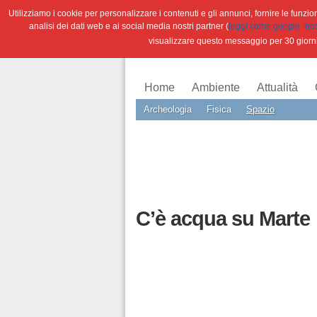
Utilizziamo i cookie per personalizzare i contenuti e gli annunci, fornire le funzioni
analisi dei dati web e ai social media nostri partner (
leggi come google -nostr
visualizzare questo messaggio per 30 giorn
Home
Ambiente
Attualità
Archeologia
Fisica
Spazio
C’è acqua su Marte