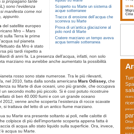
liquido su Marte
à si propagano tante
RSL)
sono l’evidenza
Scoperto su Marte un sistema di
18.06
acque sotterranee
Migra
– si manifesta come noi
Cina
da, appunto
.
Tracce di erosione dell’acqua che
scorreva su Marte
is
del satellite europeo
Prova di un’antica glaciazione al
mericano Mro – Mars
polo nord di Marte
 sulla Terra le prime
Cratere marziano un tempo aveva
d’acqua sul pianeta
acqua termale sotterranea
ffettuato da Mro è stato
a più tardi rispetto a
ardi di anni fa. La presenza dell’acqua, infatti, non solo
neta marziano ma avrebbe anche aumentato la possibilità
Ar
l pianeta rosso sono state numerose. Tra le più rilevanti,
Tum
fa, nel 2010, fatta dalla sonda americana
Mars Odissey,
che
Spa
esistenza su Marte di due oceani, uno più grande, che occupava
sal
d un secondo molto più piccolo. Si è così potuto ricostruire
stellato di ben 40.000 fiumi e con un grande oceano
ricer
el 2012, venne anche scoperta l’esistenza di rocce scavate
rice
 si trattava del letto di un antico fiume marziano.
preve
par
ua su Marte era presente soltanto ai poli, nelle calotte di
he colpisce di più dell’importante scoperta appena fatta è
Orso
ccia di acqua allo stato liquido sulla superficie. Ora, invece,
obesi
c’è acqua su Marte.