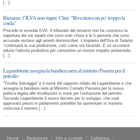
[…]
Riesame: l’ILVA non riapre. Clini: “Riva tirava un po’ troppo la
corda”
Procede la vicenda ILVA. Il tribunale del riesame non ha concesso la
riapertura dei sei reparti che sono stati chiusi e le 5 persone che sono
accusate restano agli arresti domimiciliari. L’impianto dell’Ilva di Taranto
“continuerà la sua produzione, così come sta facendo. E se occorrerà
ridurre l’attività produttiva per consentire un minore impatto ambientale,
[…]
Legambiente assegna la bandiera nera al ministro Passera per il
petrolio
“Trivella Selvaggia” è il nome del rapporto stilato da Legambiente e che
assegna la bandiera nera al Ministro Corrado Passera per la nuova
politica legata alle trivellazioni in mare per l’estrazione del petrolio.
Secondo Legambiente il nuovo decreto per lo sviluppo, che sarà
approvato presto in parlamento potrebbe far aumentare in maniera
vorticosa il numero […]
Home
Redazione
Info e contatti
Collabora