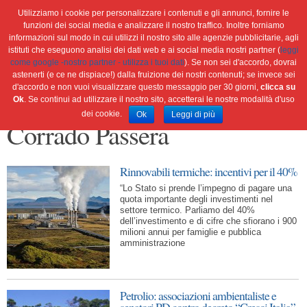
Utilizziamo i cookie per personalizzare i contenuti e gli annunci, fornire le
funzioni dei social media e analizzare il nostro traffico. Inoltre forniamo
informazioni sul modo in cui utilizzi il nostro sito alle agenzie pubblicitarie, agli
istituti che eseguono analisi dei dati web e ai social media nostri partner (
leggi
Home
Ambiente
Attualità
Cultura e società
come google -nostro partner - utilizza i tuoi dati
). Se non sei d'accordo, dovrai
Green economy
Salute
Scienza&tec
Libri
astenerti (e ce ne dispiace!) dalla fruizione dei nostri contenuti; se invece sei
d'accordo e non vuoi visualizzare questo messaggio per 30 giorni,
clicca su
Blog
Viaggi
Ok
. Se continui ad utilizzare il nostro sito, accetterai le nostre modalità d'uso
dei cookie.
Ok
Leggi di più
Corrado Passera
Rinnovabili termiche: incentivi per il 40%
“Lo Stato si prende l’impegno di pagare una
quota importante degli investimenti nel
settore termico. Parliamo del 40%
dell’investimento e di cifre che sfiorano i 900
milioni annui per famiglie e pubblica
amministrazione
Petrolio: associazioni ambientaliste e