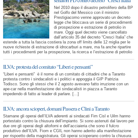
senatori PD contro decreto “Cresci Italia”
Nel 2010 dopo il disastro petrolifero della BP
nel Golfo del Messico con il ministro
Prestigiacomo venne approvato un decreto
legge che bloccava un serie di procedimenti
di prospezione e estrazione di petrolio in
mare. Oggi quel decreto viene cancellato
dall’articolo 35 del decreto “Cresci Italia” che
estende a tutta la fascia costiera la zona off limits delle 12 miglia per le
nuove richieste di estrazione di idrocarburi a mare, ma fa anche ripartire
tutti i procedimenti per la prospezione, la ricerca e l’estrazione di petrolio
ILVA: protesta del comitato “Liberi e pensanti”
“Liberi e pensanti” è il nome di un comitato di cittadini che a Taranto
protesta contro i sindacalisti e i politici e appoggia il GIP Patrizia
Todisco. Sono gli stessi che il 2 agosto avevano fatto irruzione con un
ape-car nella manifestazione dei sindacalisti in piazza a Taranto
impedendo di fatto ai leader di parlare. […]
ILVA: ancora scioperi, domani Passera e Clini a Taranto
Stamane gli operai dell’ILVA aderenti ai sindacati Fim Cisl e Uilm hanno
portestato contro la chiusura dell’impianto. Si sono astenuti dal lavoro per
due ore gli operai degli altoforni e dell’acciaieria che sono il fulcro
produttivo dell’ILVA. Fiom e CGIL non hanno aderito alla manifestazione
per rispoetto della magistratura. Gli operai scioperano contro la chiusura