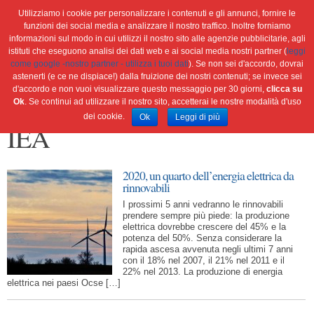
Utilizziamo i cookie per personalizzare i contenuti e gli annunci, fornire le
funzioni dei social media e analizzare il nostro traffico. Inoltre forniamo
informazioni sul modo in cui utilizzi il nostro sito alle agenzie pubblicitarie, agli
istituti che eseguono analisi dei dati web e ai social media nostri partner (
leggi
Home
Ambiente
Attualità
Cultura e società
come google -nostro partner - utilizza i tuoi dati
). Se non sei d'accordo, dovrai
Green economy
Salute
Scienza&tec
Libri
astenerti (e ce ne dispiace!) dalla fruizione dei nostri contenuti; se invece sei
d'accordo e non vuoi visualizzare questo messaggio per 30 giorni,
clicca su
Blog
Viaggi
Ok
. Se continui ad utilizzare il nostro sito, accetterai le nostre modalità d'uso
dei cookie.
Ok
Leggi di più
IEA
2020, un quarto dell’energia elettrica da
rinnovabili
I prossimi 5 anni vedranno le rinnovabili
prendere sempre più piede: la produzione
elettrica dovrebbe crescere del 45% e la
potenza del 50%. Senza considerare la
rapida ascesa avvenuta negli ultimi 7 anni
con il 18% nel 2007, il 21% nel 2011 e il
22% nel 2013. La produzione di energia
elettrica nei paesi Ocse […]