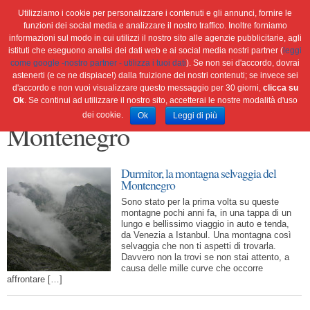
Utilizziamo i cookie per personalizzare i contenuti e gli annunci, fornire le
funzioni dei social media e analizzare il nostro traffico. Inoltre forniamo
informazioni sul modo in cui utilizzi il nostro sito alle agenzie pubblicitarie, agli
istituti che eseguono analisi dei dati web e ai social media nostri partner (
leggi
Home
Ambiente
Attualità
Cultura e società
come google -nostro partner - utilizza i tuoi dati
). Se non sei d'accordo, dovrai
Green economy
Salute
Scienza&tec
Libri
astenerti (e ce ne dispiace!) dalla fruizione dei nostri contenuti; se invece sei
d'accordo e non vuoi visualizzare questo messaggio per 30 giorni,
clicca su
Blog
Viaggi
Ok
. Se continui ad utilizzare il nostro sito, accetterai le nostre modalità d'uso
dei cookie.
Ok
Leggi di più
Montenegro
Durmitor, la montagna selvaggia del
Montenegro
Sono stato per la prima volta su queste
montagne pochi anni fa, in una tappa di un
lungo e bellissimo viaggio in auto e tenda,
da Venezia a Istanbul. Una montagna così
selvaggia che non ti aspetti di trovarla.
Davvero non la trovi se non stai attento, a
causa delle mille curve che occorre
affrontare […]