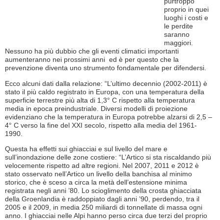
purtroppo
proprio in quei
luoghi i costi e
le perdite
saranno
maggiori.
Nessuno ha più dubbio che gli eventi climatici importanti
aumenteranno nei prossimi anni ed è per questo che la
prevenzione diventa uno strumento fondamentale per difendersi.
Ecco alcuni dati dalla relazione: “L’ultimo decennio (2002-2011) è
stato il più caldo registrato in Europa, con una
temperatura della
superficie terrestre più alta di 1,3° C rispetto alla temperatura
media in epoca preindustriale. Diversi modelli di proiezione
evidenziano che la temperatura in Europa potrebbe alzarsi di 2,5 –
4° C verso la fine del XXI secolo, rispetto alla media del 1961-
1990.
Questa ha effetti sui ghiacciai e sul livello del mare e
sull’inondazione delle zone costiere: “L’Artico si sta riscaldando più
velocemente rispetto ad altre regioni. Nel 2007, 2011 e 2012 è
stato osservato nell’Artico un livello della banchisa al minimo
storico, che è sceso a circa la metà dell’estensione minima
registrata negli anni ’80. Lo scioglimento della crosta ghiacciata
della Groenlandia è raddoppiato dagli anni ’90, perdendo, tra il
2005 e il 2009, in media 250 miliardi di tonnellate di massa ogni
anno. I ghiacciai nelle Alpi hanno perso circa due terzi del proprio