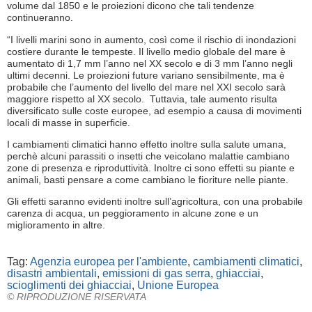
volume dal 1850 e le proiezioni dicono che tali tendenze
continueranno.
“I livelli marini sono in aumento, così come il rischio di inondazioni
costiere durante le tempeste. Il livello medio globale del mare è
aumentato di 1,7 mm l’anno nel XX secolo e di 3 mm l’anno negli
ultimi decenni. Le proiezioni future variano sensibilmente, ma è
probabile che l’aumento del livello del mare nel XXI secolo sarà
maggiore rispetto al XX secolo. Tuttavia, tale aumento risulta
diversificato sulle coste europee, ad esempio a causa di movimenti
locali di masse in superficie.
I cambiamenti climatici hanno effetto inoltre sulla salute umana,
perchè alcuni parassiti o insetti che veicolano malattie cambiano
zone di presenza e riproduttività. Inoltre ci sono effetti su piante e
animali, basti pensare a come cambiano le fioriture nelle piante.
Gli effetti saranno evidenti inoltre sull’agricoltura, con una probabile
carenza di acqua, un peggioramento in alcune zone e un
miglioramento in altre.
Tag:
Agenzia europea per l'ambiente
,
cambiamenti climatici
,
disastri ambientali
,
emissioni di gas serra
,
ghiacciai
,
scioglimenti dei ghiacciai
,
Unione Europea
© RIPRODUZIONE RISERVATA