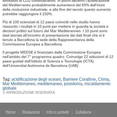
emissioni di CO2 continueranno. In pochi decenni l’acidificazione
del Mediterraneo probabilmente aumenterà del 60% dall’inizio
della rivoluzione industriale, e alla fine del secolo questo aumento
potrebbe raggiungere il 150%.
Più di 100 scienziati di 12 paesi coinvolti nello studio hanno
riassunto i risultati in 10 punti per mettere in guardia la società e
decisori politici sul futuro del Mar Mediteranneo. I 10 punti sono
stati lanciati all’incontro di presentazione dei dati finali che si è
tenuto a Barcellona la sede della Rappresentanza della
Commissione Europea a Barcellona.
Il progetto MEDSE è finanziato dalla Commissione Europea
nell’ambito del 7° programma quadro. Coinvolge 22 istituzioni di 12
paesi guidati dall’Istituto di Scienza e Tecnologia (ICTA)
dell’Universitat Autònoma de Barcelona (UAB)
Tag:
acidificazione degli oceani
,
Barriere Coralline
,
Clima
,
Mar Mediterraneo
,
mediterraneo
,
posidonia
,
riscaldamento
globale
© RIPRODUZIONE RISERVATA
Home
Redazione
Info e contatti
Collabora