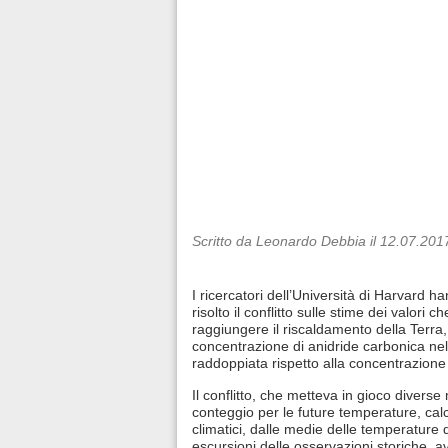
Scritto da Leonardo Debbia il 12.07.201
I ricercatori dell’Università di Harvard 
risolto il conflitto sulle stime dei valori 
raggiungere il riscaldamento della Terra,
concentrazione di anidride carbonica nel
raddoppiata rispetto alla concentrazione 
Il conflitto, che metteva in gioco diverse
conteggio per le future temperature, calc
climatici, dalle medie delle temperature d
escursioni delle osservazioni storiche, a