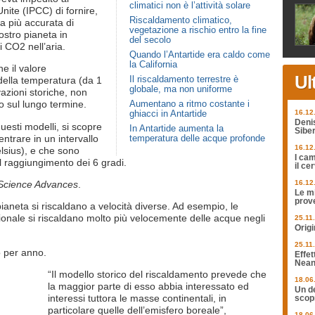
climatici non è l’attività solare
nite (IPCC) di fornire,
Riscaldamento climatico,
a più accurata di
vegetazione a rischio entro la fine
ostro pianeta in
del secolo
 CO2 nell’aria.
Quando l’Antartide era caldo come
la California
e il valore
Ul
Il riscaldamento terrestre è
della temperatura (da 1
globale, ma non uniforme
vazioni storiche, non
Aumentano a ritmo costante i
o sul lungo termine.
ghiacci in Antartide
16.12
Deni
esti modelli, si scopre
In Antartide aumenta la
Siber
ntrare in un intervallo
temperatura delle acque profonde
16.12
elsius), e che sono
I cam
 al raggiungimento dei 6 gradi.
il ce
Science Advances
.
16.12
Le mi
prov
pianeta si riscaldano a velocità diverse. Ad esempio, le
rionale si riscaldano molto più velocemente delle acque negli
25.11
Origi
25.11
o per anno.
Effet
Nean
“Il modello storico del riscaldamento prevede che
18.06
la maggior parte di esso abbia interessato ed
Un de
interessi tuttora le masse continentali, in
scopr
particolare quelle dell’emisfero boreale”,
18.06