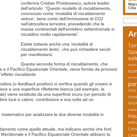
conferma Cristian Proistosescu, autore leader
Migra
dell’articolo. “Questo modello di riscaldamento,
Cina
conosciuto come ‘
modalità di riscaldamento
veloce
’, tiene conto dell’immissione di CO2
nell’atmosfera terrestre, prevedendo che le
masse continentali dell’emisfero settentrionale si
Ar
riscaldino molto rapidamente”.
Esiste tuttavia anche una ‘
modalità di
Tum
riscaldamento lento
’, che può richiedere secoli
Spa
per manifestarsi.
sal
Questa seconda forma di riscaldamento, che
ricer
 e il Pacifico Equatoriale Orientale, viene fornita da processi
rice
’effetto riscaldante.
preve
par
ositiva (o
feedback
positivo) si verifica quando gli oceani si
sce e una superficie riflettente bianca (ad esempio, la
Orso
ale) viene sostituita da una superficie scura (un periodo di
obesi
sorbire luce e calore, contribuisce a sua volta ad un
NAS
marte
o matematico per analizzare le due diverse modalità in
Inq
estin
ldamento come quello attuale, ma indicano anche che forti
Cons
Meridionale e il Pacifico Equatoriale Orientale abbiano la
Cerve