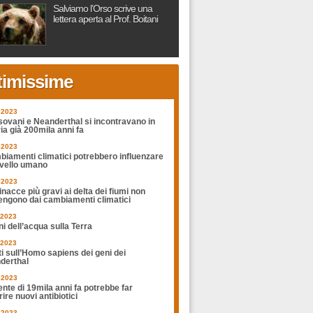
Salviamo l’Orso scrive una
lettera aperta al Prof. Boitani
timissime
.2023
sovani e Neanderthal si incontravano in
ia già 200mila anni fa
.2023
biamenti climatici potrebbero influenzare
rvello umano
.2023
nacce più gravi ai delta dei fiumi non
engono dai cambiamenti climatici
.2023
ni dell’acqua sulla Terra
.2023
ti sull’Homo sapiens dei geni dei
derthal
.2023
nte di 19mila anni fa potrebbe far
ire nuovi antibiotici
.2023