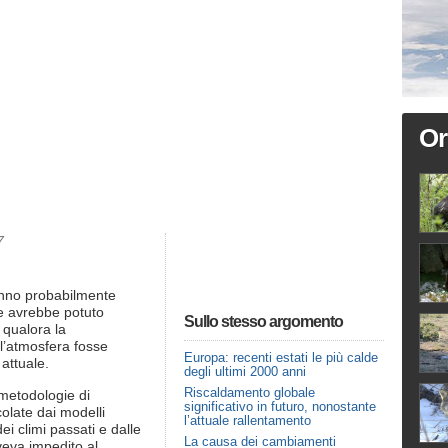
Or
7
hanno probabilmente
che avrebbe potuto
Sullo stesso argomento
 qualora la
l’atmosfera fosse
Europa: recenti estati le più calde
attuale.
degli ultimi 2000 anni
Riscaldamento globale
 metodologie di
significativo in futuro, nonostante
olate dai modelli
l’attuale rallentamento
ei climi passati e dalle
La causa dei cambiamenti
veva impedito al