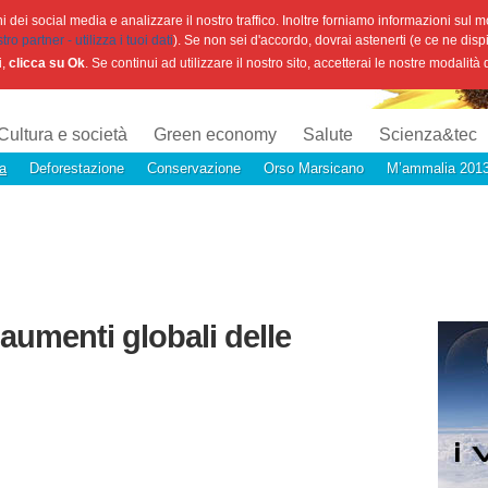
 dei social media e analizzare il nostro traffico. Inoltre forniamo informazioni sul mod
o partner - utilizza i tuoi dati
). Se non sei d'accordo, dovrai astenerti (e ce ne disp
i,
clicca su Ok
. Se continui ad utilizzare il nostro sito, accetterai le nostre modalità
Cultura e società
Green economy
Salute
Scienza&tec
a
Deforestazione
Conservazione
Orso Marsicano
M’ammalia 201
aumenti globali delle