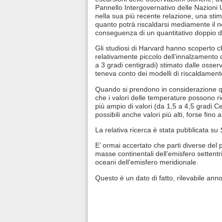
Pannello Intergovernativo delle Nazioni U
nella sua più recente relazione, una stim
quanto potrà riscaldarsi mediamente il n
conseguenza di un quantitativo doppio di
Gli studiosi di Harvard hanno scoperto ch
relativamente piccolo dell’innalzamento 
a 3 gradi centigradi) stimato dalle osser
teneva conto dei modelli di riscaldament
Quando si prendono in considerazione qu
che i valori delle temperature possono rie
più ampio di valori (da 1,5 a 4,5 gradi C
possibili anche valori più alti, forse fino
La relativa ricerca è stata pubblicata su
E’ ormai accertato che parti diverse del 
masse continentali dell’emisfero settent
oceani dell’emisfero meridionale.
Questo è un dato di fatto, rilevabile ann