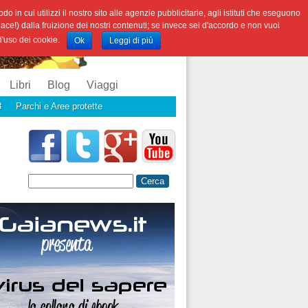
o in cui utilizzi il nostro sito alle agenzie pubblicitarie, agli istituti che eseguono
iace!) dalla fruizione dei nostri contenuti; se invece sei d'accordo e non vuoi
 d'uso dei cookie.
Ok
Leggi di più
Libri
Blog
Viaggi
3
Parchi e Aree protette