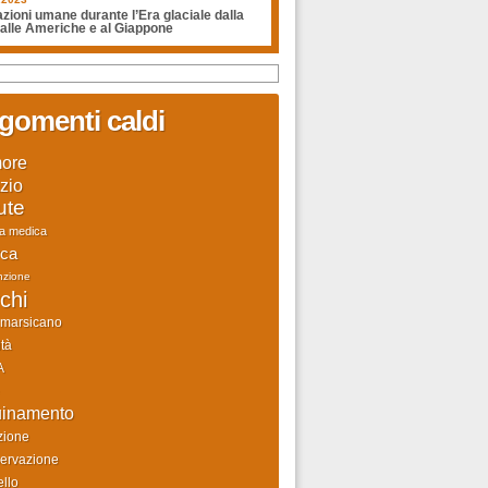
zioni umane durante l’Era glaciale dalla
 alle Americhe e al Giappone
gomenti caldi
ore
zio
ute
ca medica
rca
nzione
chi
 marsicano
tà
A
uinamento
zione
ervazione
llo