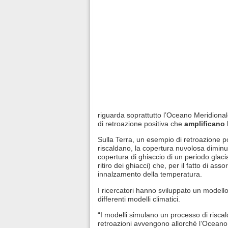
riguarda soprattutto l’Oceano Meridionale
di retroazione positiva che
amplificano
l
Sulla Terra, un esempio di retroazione p
riscaldano, la copertura nuvolosa diminui
copertura di ghiaccio di un periodo glaci
ritiro dei ghiacci) che, per il fatto di as
innalzamento della temperatura.
I ricercatori hanno sviluppato un modell
differenti modelli climatici.
“I modelli simulano un processo di risca
retroazioni avvengono allorché l’Oceano 