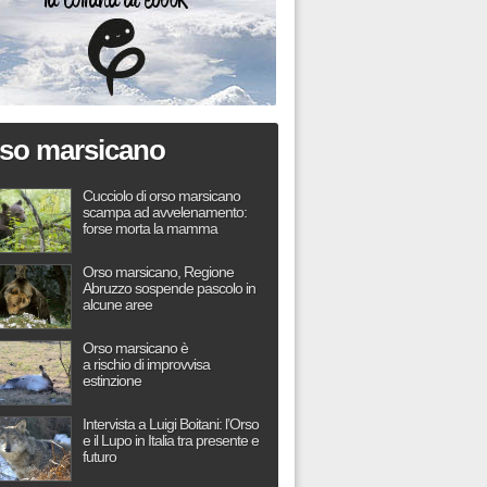
so marsicano
Cucciolo di orso marsicano
scampa ad avvelenamento:
forse morta la mamma
Orso marsicano, Regione
Abruzzo sospende pascolo in
alcune aree
Orso marsicano è
a rischio di improvvisa
estinzione
Intervista a Luigi Boitani: l’Orso
e il Lupo in Italia tra presente e
futuro