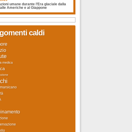
zioni umane durante l’Era glaciale dalla
 alle Americhe e al Giappone
gomenti caldi
ore
zio
ute
ca medica
rca
nzione
chi
 marsicano
tà
A
uinamento
zione
ervazione
llo