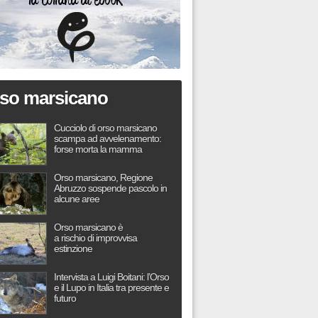
so marsicano
Cucciolo di orso marsicano
scampa ad avvelenamento:
forse morta la mamma
Orso marsicano, Regione
Abruzzo sospende pascolo in
alcune aree
Orso marsicano è
a rischio di improvvisa
estinzione
Intervista a Luigi Boitani: l’Orso
e il Lupo in Italia tra presente e
futuro