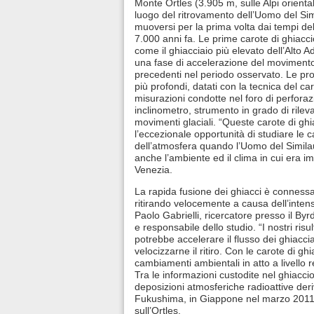
Monte Ortles (3.905 m, sulle Alpi oriental
luogo del ritrovamento dell’Uomo del Sim
muoversi per la prima volta dai tempi de
7.000 anni fa. Le prime carote di ghiacci
come il ghiacciaio più elevato dell’Alto 
una fase di accelerazione del moviment
precedenti nel periodo osservato. Le pro
più profondi, datati con la tecnica del ca
misurazioni condotte nel foro di perfor
inclinometro, strumento in grado di rile
movimenti glaciali. “Queste carote di ghi
l’eccezionale opportunità di studiare le c
dell’atmosfera quando l’Uomo del Simila
anche l’ambiente ed il clima in cui era i
Venezia.
La rapida fusione dei ghiacci è connessa 
ritirando velocemente a causa dell’inten
Paolo Gabrielli, ricercatore presso il By
e responsabile dello studio. “I nostri ri
potrebbe accelerare il flusso dei ghiacci
velocizzarne il ritiro. Con le carote di g
cambiamenti ambientali in atto a livello re
Tra le informazioni custodite nel ghiaccio
deposizioni atmosferiche radioattive deri
Fukushima, in Giappone nel marzo 2011, 
sull’Ortles.