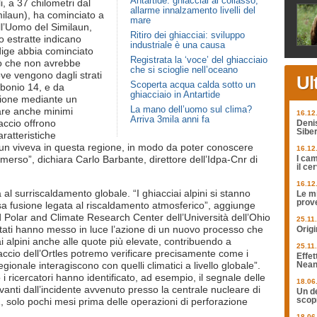
Antartide: ghiacciai al collasso,
i, a 37 chilometri dal
allarme innalzamento livelli del
ilaun), ha cominciato a
mare
ll’Uomo del Similaun,
Ritiro dei ghiacciai: sviluppo
o estratte indicano
industriale è una causa
Adige abbia cominciato
Registrata la ‘voce’ del ghiacciaio
o che non avrebbe
che si scioglie nell’oceano
ve vengono dagli strati
Ul
Scoperta acqua calda sotto un
rbonio 14, e da
ghiacciaio in Antartide
azione mediante un
La mano dell’uomo sul clima?
vare anche minimi
16.12
Arriva 3mila anni fa
accio offrono
Deni
Siber
aratteristiche
un viveva in questa regione, in modo da poter conoscere
16.12
mmerso”, dichiara Carlo Barbante, direttore dell’Idpa-Cnr di
I cam
il ce
16.12
al surriscaldamento globale. “I ghiacciai alpini si stanno
Le mi
prov
sa fusione legata al riscaldamento atmosferico”, aggiunge
rd Polar and Climate Research Center dell’Università dell’Ohio
25.11
sultati hanno messo in luce l’azione di un nuovo processo che
Origi
ai alpini anche alle quote più elevate, contribuendo a
25.11
hiaccio dell’Ortles potremo verificare precisamente come i
Effet
gionale interagiscono con quelli climatici a livello globale”.
Nean
 i ricercatori hanno identificato, ad esempio, il segnale delle
18.06
vanti dall’incidente avvenuto presso la centrale nucleare di
Un de
scopr
solo pochi mesi prima delle operazioni di perforazione
18.06