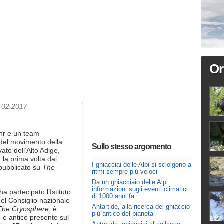
Or
3.02.2017
Cnr e un team
 del movimento della
Sullo stesso argomento
ato dell’Alto Adige,
 la prima volta dai
I ghiacciai delle Alpi si sciolgono a
 pubblicato su
The
ritmi sempre più veloci
Da un ghiacciaio delle Alpi
informazioni sugli eventi climatici
a partecipato l’Istituto
di 1000 anni fa
del Consiglio nazionale
Antartide, alla ricerca del ghiaccio
The Cryosphere
, è
più antico del pianeta
o e antico presente sul