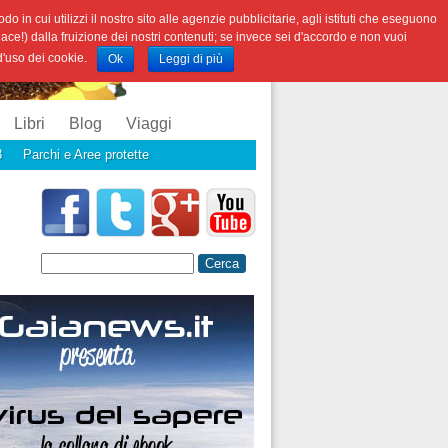
o in cui utilizzi il nostro sito alle agenzie pubblicitarie, agli istituti che eseguono
iace!) dalla fruizione dei nostri contenuti; se invece sei d'accordo e non vuoi
 d'uso dei cookie.
Ok
Leggi di più
Libri
Blog
Viaggi
3
Parchi e Aree protette