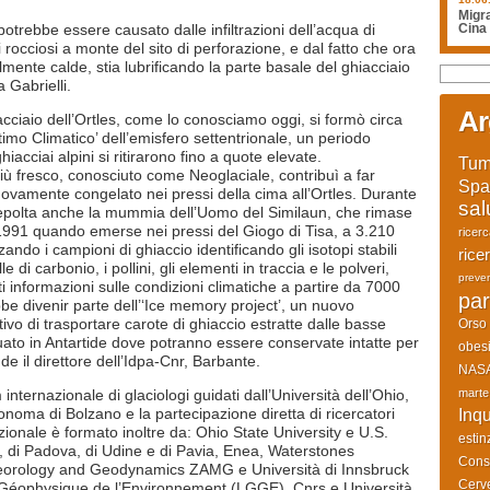
Migra
otrebbe essere causato dalle infiltrazioni dell’acqua di
Cina
i rocciosi a monte del sito di perforazione, e dal fatto che ora
mente calde, stia lubrificando la parte basale del ghiacciaio
 Gabrielli.
Ar
hiacciaio dell’Ortles, come lo conosciamo oggi, si formò circa
ttimo Climatico’ dell’emisfero settentrionale, un periodo
iacciai alpini si ritirarono fino a quote elevate.
Tum
iù fresco, conosciuto come Neoglaciale, contribuì a far
Spa
ovamente congelato nei pressi della cima all’Ortles. Durante
sal
epolta anche la mummia dell’Uomo del Similaun, che rimase
el 1991 quando emerse nei pressi del Giogo di Tisa, a 3.210
ricer
zando i campioni di ghiaccio identificando gli isotopi stabili
rice
le di carbonio, i pollini, gli elementi in traccia e le polveri,
preve
 informazioni sulle condizioni climatiche a partire da 7000
par
bbe divenir parte dell’‘Ice memory project’, un nuovo
vo di trasportare carote di ghiaccio estratte dalle basse
Orso
ituato in Antartide dove potranno essere conservate intatte per
obesi
de il direttore dell’Idpa-Cnr, Barbante.
NAS
marte
nternazionale di glaciologi guidati dall’Università dell’Ohio,
tonoma di Bolzano e la partecipazione diretta di ricercatori
Inq
azionale è formato inoltre da: Ohio State University e U.S.
estin
, di Padova, di Udine e di Pavia, Enea, Waterstones
Cons
eteorology and Geodynamics ZAMG e Università di Innsbruck
Cerve
et Géophysique de l’Environnement (LGGE), Cnrs e Università