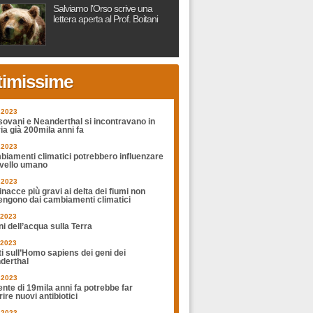
Salviamo l’Orso scrive una
lettera aperta al Prof. Boitani
timissime
.2023
sovani e Neanderthal si incontravano in
ia già 200mila anni fa
.2023
biamenti climatici potrebbero influenzare
rvello umano
.2023
nacce più gravi ai delta dei fiumi non
engono dai cambiamenti climatici
.2023
ni dell’acqua sulla Terra
.2023
ti sull’Homo sapiens dei geni dei
derthal
.2023
nte di 19mila anni fa potrebbe far
ire nuovi antibiotici
.2023