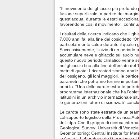
“Il movimento del ghiaccio più profondo p
fusione superficiale, a partire dai margin
quest’acqua, durante le estati eccezional
favorendone così il movimento”, continua
I risultati della ricerca indicano che il g
7.000 anni fa, alla fine del cosiddetto ‘O
particolarmente caldo durante il quale i gh
Successivamente, l’inizio di un periodo p
accumulare neve e ghiaccio sul suolo nu
questo nuovo periodo climatico venne s
nel ghiaccio fino alla fine dell’estate d
metri di quota. I ricercatori stanno analiz
dell’ossigeno, gli ioni maggiori, le particel
parametri che potranno fornire importanti
anni fa. “Una delle carote estratte potre
programma internazionale che ha l’obietti
latitudini in un archivio internazionale s
le generazioni future di scienziati” conclu
Le carote sono state estratte da un team i
col supporto logistico della Provincia Au
dell’Idpa-Cnr. Il gruppo di ricerca intern
Geological Survey; Università di Venezia
Geomonitoring; Central Institute for M
in Austria; Laboratoire de Glaciologie 