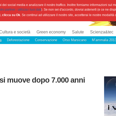
 dei social media e analizzare il nostro traffico. Inoltre forniamo informazioni sul mod
o partner - utilizza i tuoi dati
). Se non sei d'accordo, dovrai astenerti (e ce ne disp
i,
clicca su Ok
. Se continui ad utilizzare il nostro sito, accetterai le nostre modalità
Cultura e società
Green economy
Salute
Scienza&tec
a
Deforestazione
Conservazione
Orso Marsicano
M’ammalia 201
o si muove dopo 7.000 anni