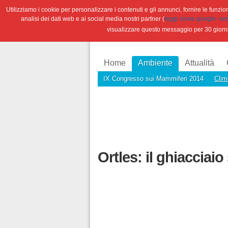
Utilizziamo i cookie per personalizzare i contenuti e gli annunci, fornire le funzioni
analisi dei dati web e ai social media nostri partner (
leggi come google -nostr
visualizzare questo messaggio per 30 giorn
Home
Ambiente
Attualità
IX Congresso sui Mammiferi 2014
Clim
Ortles: il ghiacciai