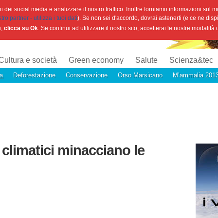
 dei social media e analizzare il nostro traffico. Inoltre forniamo informazioni sul mod
o partner - utilizza i tuoi dati
). Se non sei d'accordo, dovrai astenerti (e ce ne disp
i,
clicca su Ok
. Se continui ad utilizzare il nostro sito, accetterai le nostre modalità
Cultura e società
Green economy
Salute
Scienza&tec
a
Deforestazione
Conservazione
Orso Marsicano
M’ammalia 201
climatici minacciano le