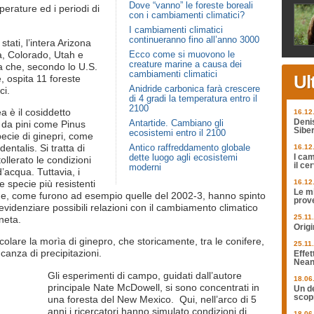
Dove “vanno” le foreste boreali
erature ed i periodi di
con i cambiamenti climatici?
I cambiamenti climatici
continueranno fino all’anno 3000
tati, l’intera Arizona
a, Colorado, Utah e
Ecco come si muovono le
creature marine a causa dei
da che, secondo lo U.S.
cambiamenti climatici
Ul
, ospita 11 foreste
Anidride carbonica farà crescere
ci.
di 4 gradi la temperatura entro il
2100
a è il cosiddetto
16.12
Antartide. Cambiano gli
Deni
 da pini come Pinus
Siber
ecosistemi entro il 2100
ecie di ginepri, come
ntalis. Si tratta di
Antico raffreddamento globale
16.12
dette luogo agli ecosistemi
I cam
llerato le condizioni
il ce
moderni
d’acqua. Tuttavia, i
le specie più resistenti
16.12
Le mi
ride, come furono ad esempio quelle del 2002-3, hanno spinto
prov
 evidenziare possibili relazioni con il cambiamento climatico
25.11
neta.
Origi
ticolare la morìa di ginepro, che storicamente, tra le conifere,
25.11
canza di precipitazioni.
Effet
Nean
Gli esperimenti di campo, guidati dall’autore
18.06
principale Nate McDowell, si sono concentrati in
Un de
scopr
una foresta del New Mexico. Qui, nell’arco di 5
anni i ricercatori hanno simulato condizioni di
18.06