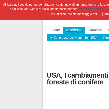
Utilizziamo i cookie per personalizzare i contenuti e gli annunci, fornire le funzioni
analisi dei dati web e ai social media nostri partner (
leggi come google -nostr
visualizzare questo messaggio per 30 giorn
Home
Ambiente
Attualità
IX Congresso sui Mammiferi 2014
Clim
USA, I cambiamenti 
foreste di conifere