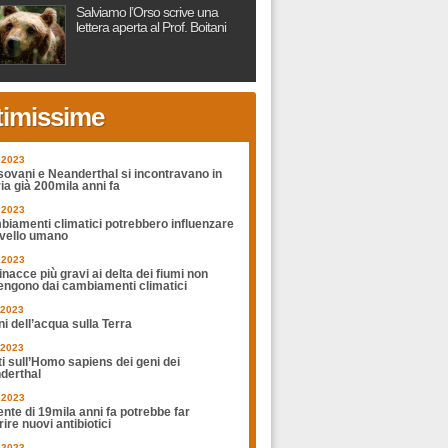
Salviamo l’Orso scrive una
lettera aperta al Prof. Boitani
timissime
.2023
sovani e Neanderthal si incontravano in
ia già 200mila anni fa
.2023
biamenti climatici potrebbero influenzare
rvello umano
.2023
nacce più gravi ai delta dei fiumi non
engono dai cambiamenti climatici
.2023
ni dell’acqua sulla Terra
.2023
ti sull’Homo sapiens dei geni dei
derthal
.2023
nte di 19mila anni fa potrebbe far
ire nuovi antibiotici
.2023