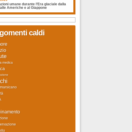
zioni umane durante l’Era glaciale dalla
 alle Americhe e al Giappone
gomenti caldi
ore
zio
ute
ca medica
rca
nzione
chi
 marsicano
tà
A
uinamento
zione
ervazione
llo