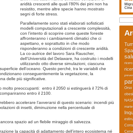
aridità crescenti alle quali l’80% dei pini non ha
Migra
Cina
resistito, mentre altre specie hanno mostrato
segni di forte stress.
Parallelamente sono stati elaborati sofisticati
modelli computazionali a crescente complessità,
Ar
con l’intento di scoprire come queste foreste
affronteranno i cambiamenti climatici che ci
aspettano, e soprattutto in che modo
Tum
risponderanno a condizioni di crescente aridità.
Spa
La co-autrice del lavoro Sara Rauscher,
sal
dell’Università del Delaware, ha costruito i modelli
ricer
utilizzando otto diverse simulazioni, ciascuna
uperficie dell’oceano. Questo perché, tra le variabili che
rice
i condizionano conseguentemente la vegetazione, la
preve
a delle più significative.
par
ono molto preoccupanti: entro il 2050 si estinguerà il 72% di
Orso
compariranno entro il 2100.
obesi
NAS
rebbero accelerare l’avverarsi di questo scenario: incendi più
marte
olazioni di insetti, diminuzione nella percentuale di
Inq
estin
o ancora spazio ad un flebile miraggio di salvezza.
Cons
erazione la capacità di adattamento dell’intero ecosistema né
Cerve