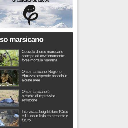
so marsicano
Cucciolo di orso marsicano
scampa ad avvelenamento:
forse morta la mamma
Orso marsicano, Regione
Abruzzo sospende pascolo in
alcune aree
Orso marsicano è
a rischio di improvvisa
estinzione
Intervista a Luigi Boitani: l’Orso
e il Lupo in Italia tra presente e
futuro