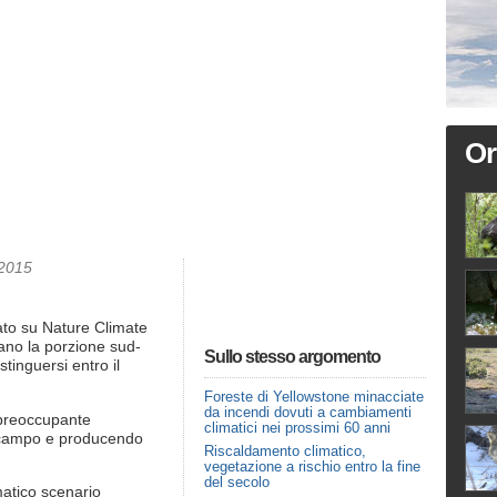
Or
.2015
ato su Nature Climate
ano la porzione sud-
Sullo stesso argomento
stinguersi entro il
Foreste di Yellowstone minacciate
da incendi dovuti a cambiamenti
a preoccupante
climatici nei prossimi 60 anni
n campo e producendo
Riscaldamento climatico,
vegetazione a rischio entro la fine
del secolo
matico scenario