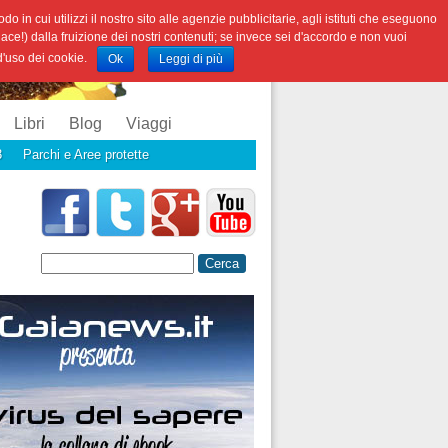
o in cui utilizzi il nostro sito alle agenzie pubblicitarie, agli istituti che eseguono
iace!) dalla fruizione dei nostri contenuti; se invece sei d'accordo e non vuoi
 d'uso dei cookie.
Ok
Leggi di più
Libri
Blog
Viaggi
3
Parchi e Aree protette