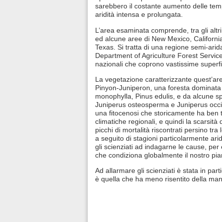
sarebbero il costante aumento delle temp
aridità intensa e prolungata.
L’area esaminata comprende, tra gli altri s
ed alcune aree di New Mexico, Californi
Texas. Si tratta di una regione semi-ari
Department of Agriculture Forest Service
nazionali che coprono vastissime superfi
La vegetazione caratterizzante quest’are
Pinyon-Juniperon, una foresta dominata
monophylla, Pinus edulis, e da alcune sp
Juniperus osteosperma e Juniperus occide
una fitocenosi che storicamente ha ben to
climatiche regionali, e quindi la scarsità 
picchi di mortalità riscontrati persino tra 
a seguito di stagioni particolarmente a
gli scienziati ad indagarne le cause, per
che condiziona globalmente il nostro pia
Ad allarmare gli scienziati è stata in par
è quella che ha meno risentito della man