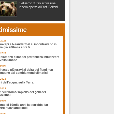
Salviamo l’Orso scrive una
lettera aperta al Prof. Boitani
timissime
.2023
sovani e Neanderthal si incontravano in
ia già 200mila anni fa
.2023
biamenti climatici potrebbero influenzare
rvello umano
.2023
nacce più gravi ai delta dei fiumi non
engono dai cambiamenti climatici
.2023
ni dell’acqua sulla Terra
.2023
ti sull’Homo sapiens dei geni dei
derthal
.2023
nte di 19mila anni fa potrebbe far
ire nuovi antibiotici
.2023