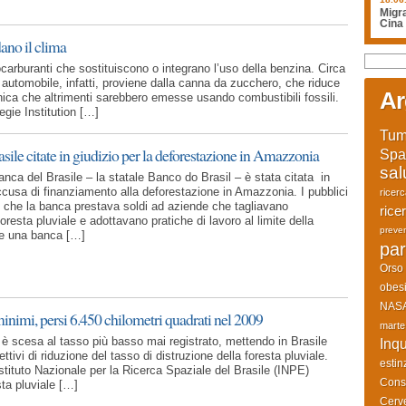
Migra
Cina
ano il clima
iocarburanti che sostituiscono o integrano l’uso della benzina. Circa
 automobile, infatti, proviene dalla canna da zucchero, che riduce
Ar
nica che altrimenti sarebbero emesse usando combustibili fossili.
egie Institution […]
Tum
sile citate in giudizio per la deforestazione in Amazzonia
Spa
sal
nca del Brasile – la statale Banco do Brasil – è stata citata in
accusa di finanziamento alla deforestazione in Amazzonia. I pubblici
ricer
o che la banca prestava soldi ad aziende che tagliavano
rice
foresta pluviale e adottavano pratiche di lavoro al limite della
preve
he una banca […]
par
Orso
obesi
NAS
nimi, persi 6.450 chilometri quadrati nel 2009
marte
 è scesa al tasso più basso mai registrato, mettendo in Brasile
Inq
ttivi di riduzione del tasso di distruzione della foresta pluviale.
estin
l’Istituto Nazionale per la Ricerca Spaziale del Brasile (INPE)
Cons
sta pluviale […]
Cerve