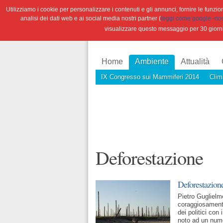
Utilizziamo i cookie per personalizzare i contenuti e gli annunci, fornire le funzioni
analisi dei dati web e ai social media nostri partner (
leggi come google -nostr
visualizzare questo messaggio per 30 giorn
Home
Ambiente
Attualità
IX Congresso sui Mammiferi 2014
Clim
Deforestazione
Deforestazione
Pietro Guglielme
coraggiosament
dei politici con
noto ad un num