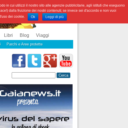
o in cui utilizzi il nostro sito alle agenzie pubblicitarie, agli istituti che eseguono
iace!) dalla fruizione dei nostri contenuti; se invece sei d'accordo e non vuoi
 d'uso dei cookie.
Ok
Leggi di più
Libri
Blog
Viaggi
3
Parchi e Aree protette