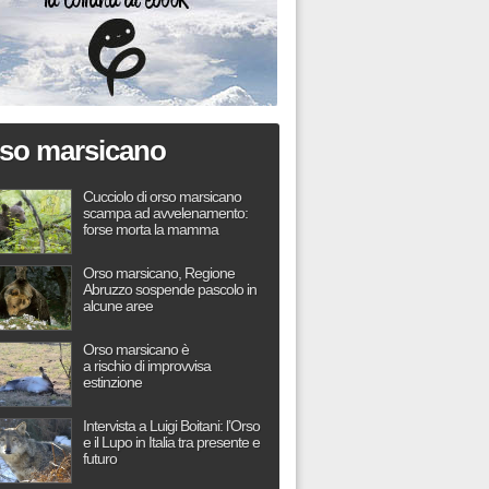
so marsicano
Cucciolo di orso marsicano
scampa ad avvelenamento:
forse morta la mamma
Orso marsicano, Regione
Abruzzo sospende pascolo in
alcune aree
Orso marsicano è
a rischio di improvvisa
estinzione
Intervista a Luigi Boitani: l’Orso
e il Lupo in Italia tra presente e
futuro