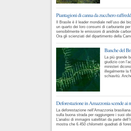
Piantagioni di canna da zucchero raffredd
Il Brasile è il leader mondiale nell’uso dei b
un quarto dei loro consumi di carburante per
sensibilmente le emissioni di anidride carbo
Ora gli scienziati del dipartimento della Carn
Banche del Bra
La più grande ba
giudizio con l’
ministeri dicon
illegalmente la 
schiavitù. Anc
Deforestazione in Amazzonia scende ai mi
La deforestazione nell’Amazzonia brasiliana
sulla buona strada per raggiungere i suoi obie
L’analisi di immagini satellitari da parte del
mostra che 6.450 chilometri quadrati di fore