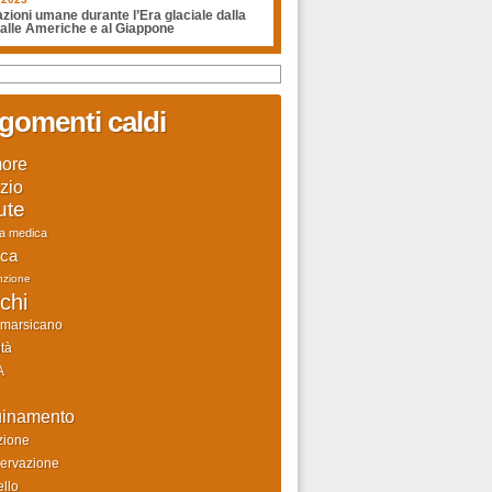
zioni umane durante l’Era glaciale dalla
 alle Americhe e al Giappone
gomenti caldi
ore
zio
ute
ca medica
rca
nzione
chi
 marsicano
tà
A
uinamento
zione
ervazione
llo