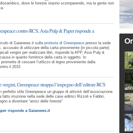
Mozambico, dove le foreste stanno scomparendo, ma la gente non
ca
eenpeace contro RCS, Asia Pulp & Paper risponde a
Or
rticolo di Gaianews.it sulla
protesta di Greenpeace
presso la sede
, accusato di utilizzare della carta proveniente (in piccola parte)
opicali vergini per realizzare libri, risponde la APP, Asia Pulp &
causa in quanto fornitrice della carta in oggetto. In
promette di cessare l’utilizzo di legno proveniente dalla
entro il 2015
te vergini, Greenpeace strappa l’impegno dell’editore RCS
 perfetto stile Greenpeace un gruppo di attivisti dell’associazione
 fatto irruzione nella sede delle case editrici Rizzoli e Fabbri,
egno a diventare “amici delle foreste”
per risponde a Gaianews.it