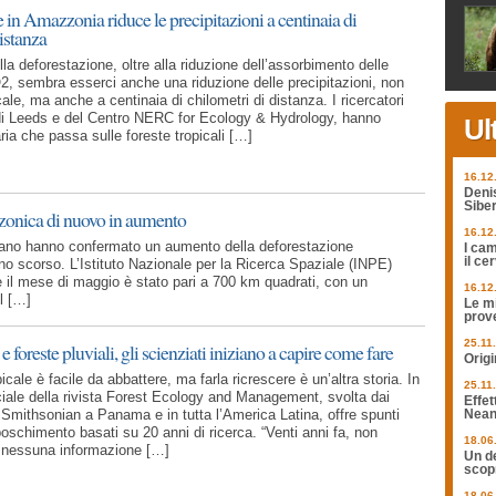
 in Amazzonia riduce le precipitazioni a centinaia di
istanza
della deforestazione, oltre alla riduzione dell’assorbimento delle
2, sembra esserci anche una riduzione delle precipitazioni, non
ocale, ma anche a centinaia di chilometri di distanza. I ricercatori
 di Leeds e del Centro NERC for Ecology & Hydrology, hanno
Ul
ria che passa sulle foreste tropicali […]
16.12
Deni
Siber
zzonica di nuovo in aumento
16.12
rasiliano hanno confermato un aumento della deforestazione
I cam
il ce
no scorso. L’Istituto Nazionale per la Ricerca Spaziale (INPE)
e il mese di maggio è stato pari a 700 km quadrati, con un
16.12
l […]
Le mi
prov
25.11
e foreste pluviali, gli scienziati iniziano a capire come fare
Origi
icale è facile da abbattere, ma farla ricrescere è un’altra storia. In
25.11
ale della rivista Forest Ecology and Management, svolta dai
Effet
o Smithsonian a Panama e in tutta l’America Latina, offre spunti
Nean
boschimento basati su 20 anni di ricerca. “Venti anni fa, non
18.06
nessuna informazione […]
Un de
scopr
18.06