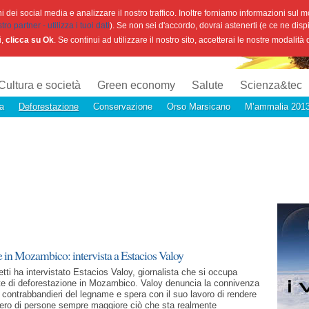
 dei social media e analizzare il nostro traffico. Inoltre forniamo informazioni sul mod
o partner - utilizza i tuoi dati
). Se non sei d'accordo, dovrai astenerti (e ce ne disp
i,
clicca su Ok
. Se continui ad utilizzare il nostro sito, accetterai le nostre modalità
Cultura e società
Green economy
Salute
Scienza&tec
a
Deforestazione
Conservazione
Orso Marsicano
M’ammalia 201
 in Mozambico: intervista a Estacios Valoy
tti ha intervistato Estacios Valoy, giornalista che si occupa
e di deforestazione in Mozambico. Valoy denuncia la connivenza
 i contrabbandieri del legname e spera con il suo lavoro di rendere
ero di persone sempre maggiore ciò che sta realmente