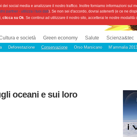
 dei social media e analizzare il nostro traffico. Inoltre forniamo informazioni sul mod
o partner - utilizza i tuoi dati
). Se non sei d'accordo, dovrai astenerti (e ce ne disp
i,
clicca su Ok
. Se continui ad utilizzare il nostro sito, accetterai le nostre modalità
Cultura e società
Green economy
Salute
Scienza&tec
a
Deforestazione
Conservazione
Orso Marsicano
M’ammalia 201
gli oceani e sui loro