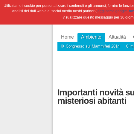
Utilizziamo i cookie per personalizzare i contenuti e gli annunci, fornire le funzioni
analisi dei dati web e ai social media nostri partner (
leggi come google -nostr
visualizzare questo messaggio per 30 giorn
Home
Ambiente
Attualità
IX Congresso sui Mammiferi 2014
Clim
Importanti novità su
misteriosi abitanti