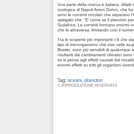
Una parte della ricerca è italiana, difatti
zoologica di Napoli Anton Dohrn, che ha 
sono le correnti circolari che separano 
spiegato che: “E’ come se il plancton pas
Sudafrica. Le correnti formano enormi v
che le attraversa, limitando così il numer
Tra le scoperte più importanti c’è che si
tipo di microrganismo che vive nelle acqu
Bowler, sono più sensibili di qualunque 
risultanti dai cambiamenti climatici son
se si pensa agli effetti causati dal risc
enormi effetti su tutti gli organismi vive
Tag:
oceani
,
plancton
© RIPRODUZIONE RISERVATA