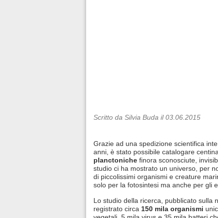
Scritto da Silvia Buda il 03.06.2015
Grazie ad una spedizione scientifica inte
anni, è stato possibile catalogare centina
planctoniche
finora sconosciute, invisibi
studio ci ha mostrato un universo, per no
di piccolissimi organismi e creature mari
solo per la fotosintesi ma anche per gli eq
Lo studio della ricerca, pubblicato sulla 
registrato circa
150 mila organismi
unice
vegetali, 5 mila virus e 35 mila batteri c