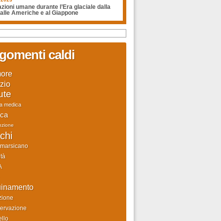
zioni umane durante l’Era glaciale dalla
 alle Americhe e al Giappone
gomenti caldi
ore
zio
ute
ca medica
rca
nzione
chi
 marsicano
tà
A
uinamento
zione
ervazione
llo