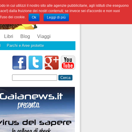
o in cui utilizzi il nostro sito alle agenzie pubblicitarie, agli istituti che eseguono
iace!) dalla fruizione dei nostri contenuti; se invece sei d'accordo e non vuoi
 d'uso dei cookie.
Ok
Leggi di più
Libri
Blog
Viaggi
3
Parchi e Aree protette