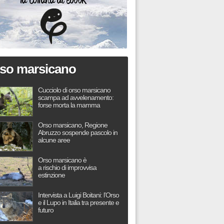
so marsicano
Cucciolo di orso marsicano
scampa ad avvelenamento:
forse morta la mamma
Orso marsicano, Regione
Abruzzo sospende pascolo in
alcune aree
Orso marsicano è
a rischio di improvvisa
estinzione
Intervista a Luigi Boitani: l’Orso
e il Lupo in Italia tra presente e
futuro