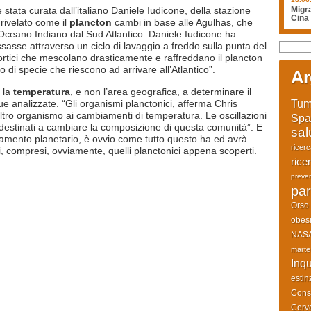
 è stata curata dall’italiano Daniele Iudicone, della stazione
Migra
Cina
rivelato come il
plancton
cambi in base alle Agulhas, che
l’Oceano Indiano dal Sud Atlantico. Daniele Iudicone ha
sasse attraverso un ciclo di lavaggio a freddo sulla punta del
ortici che mescolano drasticamente e raffreddano il plancton
o di specie che riescono ad arrivare all’Atlantico”.
Ar
a la
temperatura
, e non l’area geografica, a determinare il
Tum
e analizzate. “Gli organismi planctonici, afferma Chris
altro organismo ai cambiamenti di temperatura. Le oscillazioni
Spa
o destinati a cambiare la composizione di questa comunità”. E
sal
aldamento planetario, è ovvio come tutto questo ha ed avrà
ricer
nti, compresi, ovviamente, quelli planctonici appena scoperti.
rice
preve
par
Orso
obesi
NAS
marte
Inq
estin
Cons
Cerve