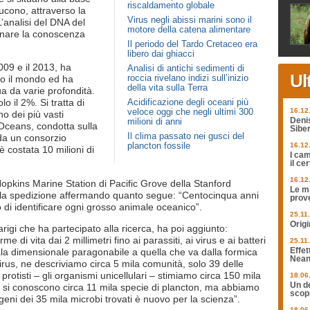
riscaldamento globale
ucono, attraverso la
Virus negli abissi marini sono il
L’analisi del DNA del
motore della catena alimentare
ionare la conoscenza
Il periodo del Tardo Cretaceo era
libero dai ghiacci
2009 e il 2013, ha
Analisi di antichi sedimenti di
Ul
roccia rivelano indizi sull’inizio
to il mondo ed ha
della vita sulla Terra
a da varie profondità.
Acidificazione degli oceani più
olo il 2%. Si tratta di
veloce oggi che negli ultimi 300
16.12
no dei più vasti
milioni di anni
Deni
 Oceans, condotta sulla
Siber
Il clima passato nei gusci del
 da un consorzio
plancton fossile
16.12
è costata 10 milioni di
I cam
il ce
16.12
opkins Marine Station di Pacific Grove della Stanford
Le mi
o la spedizione affermando quanto segue: “Centocinqua anni
prov
di identificare ogni grosso animale oceanico”.
25.11
Origi
rigi che ha partecipato alla ricerca, ha poi aggiunto:
 di vita dai 2 millimetri fino ai parassiti, ai virus e ai batteri
25.11
ala dimensionale paragonabile a quella che va dalla formica
Effet
Nean
irus, ne descriviamo circa 5 mila comunità, solo 39 delle
rotisti – gli organismi unicellulari – stimiamo circa 150 mila
18.06
Un de
 si conoscono circa 11 mila specie di plancton, ma abbiamo
scopr
geni dei 35 mila microbi trovati è nuovo per la scienza”.
18.06