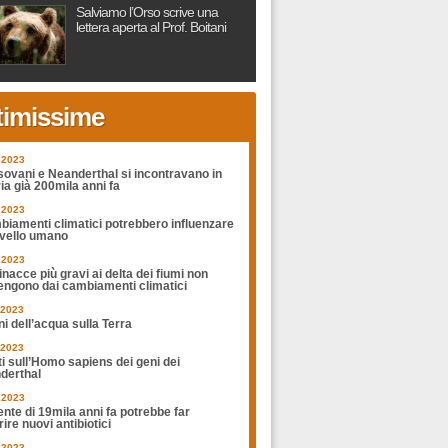
Salviamo l’Orso scrive una
lettera aperta al Prof. Boitani
timissime
.2023
sovani e Neanderthal si incontravano in
ia già 200mila anni fa
.2023
biamenti climatici potrebbero influenzare
rvello umano
.2023
nacce più gravi ai delta dei fiumi non
engono dai cambiamenti climatici
.2023
ni dell’acqua sulla Terra
.2023
ti sull’Homo sapiens dei geni dei
derthal
.2023
nte di 19mila anni fa potrebbe far
ire nuovi antibiotici
.2023