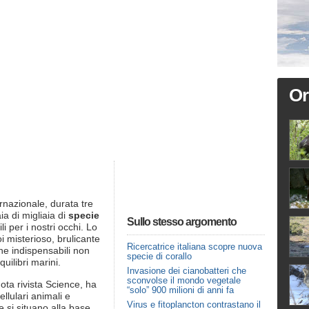
Or
rnazionale, durata tre
ia di migliaia di
specie
Sullo stesso argomento
li per i nostri occhi. Lo
i misterioso, brulicante
Ricercatrice italiana scopre nuova
ne indispensabili non
specie di corallo
uilibri marini.
Invasione dei cianobatteri che
sconvolse il mondo vegetale
nota rivista Science, ha
“solo” 900 milioni di anni fa
llulari animali e
Virus e fitoplancton contrastano il
he si situano alla base