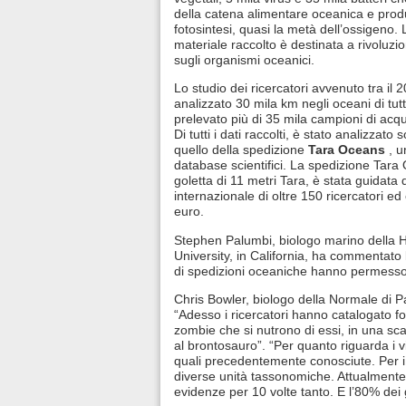
della catena alimentare oceanica e prod
fotosintesi, quasi la metà dell’ossigeno. 
materiale raccolto è destinata a rivoluz
sugli organismi oceanici.
Lo studio dei ricercatori avvenuto tra il 
analizzato 30 mila km negli oceani di tut
prelevato più di 35 mila campioni di acqu
Di tutti i dati raccolti, è stato analizzato s
quello della spedizione
Tara Oceans
, u
database scientifici. La spedizione Tara
goletta di 11 metri Tara, è stata guidata
internazionale di oltre 150 ricercatori ed 
euro.
Stephen Palumbi, biologo marino della H
University, in California, ha commentat
di spedizioni oceaniche hanno permesso 
Chris Bowler, biologo della Normale di Pa
“Adesso i ricercatori hanno catalogato forme
zombie che si nutrono di essi, in una sc
al brontosauro”. “Per quanto riguarda i v
quali precedentemente conosciute. Per i p
diverse unità tassonomiche. Attualmente
evidenze per 10 volte tanto. E l’80% dei 