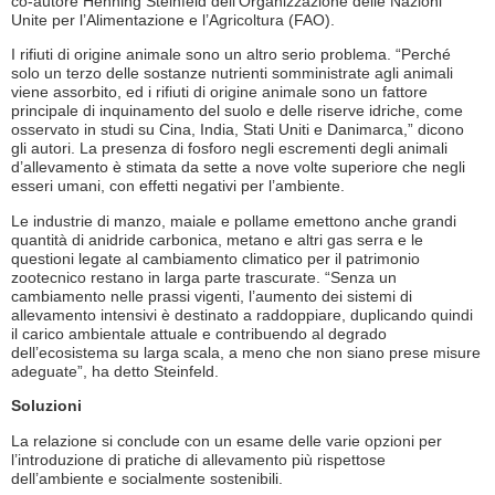
co-autore Henning Steinfeld dell’Organizzazione delle Nazioni
Unite per l’Alimentazione e l’Agricoltura (FAO).
I rifiuti di origine animale sono un altro serio problema. “Perché
solo un terzo delle sostanze nutrienti somministrate agli animali
viene assorbito, ed i rifiuti di origine animale sono un fattore
principale di inquinamento del suolo e delle riserve idriche, come
osservato in studi su Cina, India, Stati Uniti e Danimarca,” dicono
gli autori. La presenza di fosforo negli escrementi degli animali
d’allevamento è stimata da sette a nove volte superiore che negli
esseri umani, con effetti negativi per l’ambiente.
Le industrie di manzo, maiale e pollame emettono anche grandi
quantità di anidride carbonica, metano e altri gas serra e le
questioni legate al cambiamento climatico per il patrimonio
zootecnico restano in larga parte trascurate. “Senza un
cambiamento nelle prassi vigenti, l’aumento dei sistemi di
allevamento intensivi è destinato a raddoppiare, duplicando quindi
il carico ambientale attuale e contribuendo al degrado
dell’ecosistema su larga scala, a meno che non siano prese misure
adeguate”, ha detto Steinfeld.
Soluzioni
La relazione si conclude con un esame delle varie opzioni per
l’introduzione di pratiche di allevamento più rispettose
dell’ambiente e socialmente sostenibili.