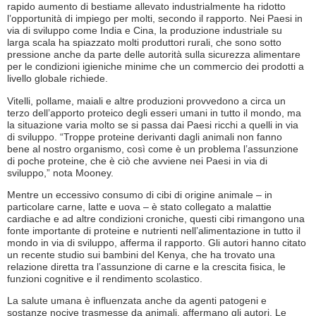
rapido aumento di bestiame allevato industrialmente ha ridotto
l’opportunità di impiego per molti, secondo il rapporto. Nei Paesi in
via di sviluppo come India e Cina, la produzione industriale su
larga scala ha spiazzato molti produttori rurali, che sono sotto
pressione anche da parte delle autorità sulla sicurezza alimentare
per le condizioni igieniche minime che un commercio dei prodotti a
livello globale richiede.
Vitelli, pollame, maiali e altre produzioni provvedono a circa un
terzo dell’apporto proteico degli esseri umani in tutto il mondo, ma
la situazione varia molto se si passa dai Paesi ricchi a quelli in via
di sviluppo. “Troppe proteine derivanti dagli animali non fanno
bene al nostro organismo, così come è un problema l’assunzione
di poche proteine, che è ciò che avviene nei Paesi in via di
sviluppo,” nota Mooney.
Mentre un eccessivo consumo di cibi di origine animale – in
particolare carne, latte e uova – è stato collegato a malattie
cardiache e ad altre condizioni croniche, questi cibi rimangono una
fonte importante di proteine e nutrienti nell’alimentazione in tutto il
mondo in via di sviluppo, afferma il rapporto. Gli autori hanno citato
un recente studio sui bambini del Kenya, che ha trovato una
relazione diretta tra l’assunzione di carne e la crescita fisica, le
funzioni cognitive e il rendimento scolastico.
La salute umana è influenzata anche da agenti patogeni e
sostanze nocive trasmesse da animali, affermano gli autori. Le