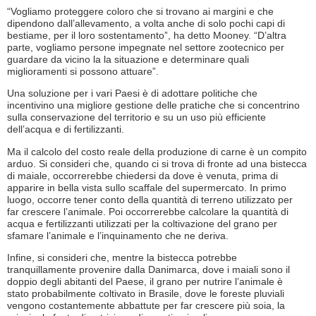
“Vogliamo proteggere coloro che si trovano ai margini e che
dipendono dall’allevamento, a volta anche di solo pochi capi di
bestiame, per il loro sostentamento”, ha detto Mooney. “D’altra
parte, vogliamo persone impegnate nel settore zootecnico per
guardare da vicino la la situazione e determinare quali
miglioramenti si possono attuare”.
Una soluzione per i vari Paesi è di adottare politiche che
incentivino una migliore gestione delle pratiche che si concentrino
sulla conservazione del territorio e su un uso più efficiente
dell’acqua e di fertilizzanti.
Ma il calcolo del costo reale della produzione di carne è un compito
arduo. Si consideri che, quando ci si trova di fronte ad una bistecca
di maiale, occorrerebbe chiedersi da dove è venuta, prima di
apparire in bella vista sullo scaffale del supermercato. In primo
luogo, occorre tener conto della quantità di terreno utilizzato per
far crescere l’animale. Poi occorrerebbe calcolare la quantità di
acqua e fertilizzanti utilizzati per la coltivazione del grano per
sfamare l’animale e l’inquinamento che ne deriva.
Infine, si consideri che, mentre la bistecca potrebbe
tranquillamente provenire dalla Danimarca, dove i maiali sono il
doppio degli abitanti del Paese, il grano per nutrire l’animale è
stato probabilmente coltivato in Brasile, dove le foreste pluviali
vengono costantemente abbattute per far crescere più soia, la