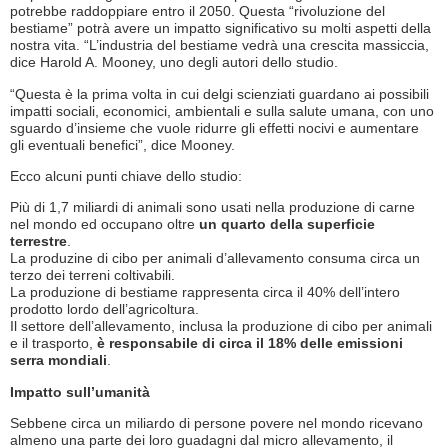
potrebbe raddoppiare entro il 2050. Questa “rivoluzione del
bestiame” potrà avere un impatto significativo su molti aspetti della
nostra vita. “L’industria del bestiame vedrà una crescita massiccia,
dice Harold A. Mooney, uno degli autori dello studio.
“Questa è la prima volta in cui delgi scienziati guardano ai possibili
impatti sociali, economici, ambientali e sulla salute umana, con uno
sguardo d’insieme che vuole ridurre gli effetti nocivi e aumentare
gli eventuali benefici”, dice Mooney.
Ecco alcuni punti chiave dello studio:
Più di 1,7 miliardi di animali sono usati nella produzione di carne
nel mondo ed occupano oltre
un quarto della superficie
terrestre
.
La produzine di cibo per animali d’allevamento consuma circa un
terzo dei terreni coltivabili.
La produzione di bestiame rappresenta circa il 40% dell’intero
prodotto lordo dell’agricoltura.
Il settore dell’allevamento, inclusa la produzione di cibo per animali
e il trasporto,
è responsabile di circa il 18% delle emissioni
serra mondiali
.
Impatto sull’umanità
Sebbene circa un miliardo di persone povere nel mondo ricevano
almeno una parte dei loro guadagni dal micro allevamento, il