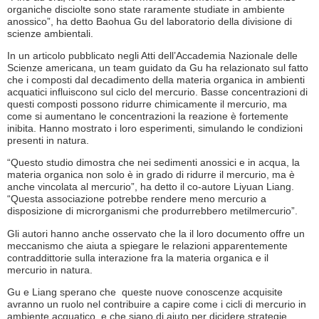
organiche disciolte sono state raramente studiate in ambiente
anossico”, ha detto Baohua Gu del laboratorio della divisione di
scienze ambientali.
In un articolo pubblicato negli Atti dell’Accademia Nazionale delle
Scienze americana, un team guidato da Gu ha relazionato sul fatto
che i composti dal decadimento della materia organica in ambienti
acquatici influiscono sul ciclo del mercurio. Basse concentrazioni di
questi composti possono ridurre chimicamente il mercurio, ma
come si aumentano le concentrazioni la reazione è fortemente
inibita. Hanno mostrato i loro esperimenti, simulando le condizioni
presenti in natura.
“Questo studio dimostra che nei sedimenti anossici e in acqua, la
materia organica non solo è in grado di ridurre il mercurio, ma è
anche vincolata al mercurio”, ha detto il co-autore Liyuan Liang.
“Questa associazione potrebbe rendere meno mercurio a
disposizione di microrganismi che produrrebbero metilmercurio”.
Gli autori hanno anche osservato che la il loro documento offre un
meccanismo che aiuta a spiegare le relazioni apparentemente
contraddittorie sulla interazione fra la materia organica e il
mercurio in natura.
Gu e Liang sperano che queste nuove conoscenze acquisite
avranno un ruolo nel contribuire a capire come i cicli di mercurio in
ambiente acquatico e che siano di aiuto per dicidere strategie