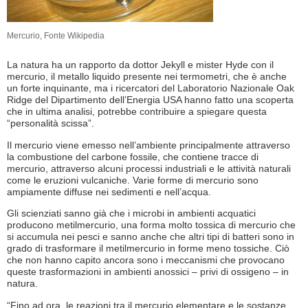
Mercurio, Fonte Wikipedia
La natura ha un rapporto da dottor Jekyll e mister Hyde con il
mercurio, il metallo liquido presente nei termometri, che è anche
un forte inquinante, ma i ricercatori del Laboratorio Nazionale Oak
Ridge del Dipartimento dell’Energia USA hanno fatto una scoperta
che in ultima analisi, potrebbe contribuire a spiegare questa
“personalità scissa”.
Il mercurio viene emesso nell’ambiente principalmente attraverso
la combustione del carbone fossile, che contiene tracce di
mercurio, attraverso alcuni processi industriali e le attività naturali
come le eruzioni vulcaniche. Varie forme di mercurio sono
ampiamente diffuse nei sedimenti e nell’acqua.
Gli scienziati sanno già che i microbi in ambienti acquatici
producono metilmercurio, una forma molto tossica di mercurio che
si accumula nei pesci e sanno anche che altri tipi di batteri sono in
grado di trasformare il metilmercurio in forme meno tossiche. Ciò
che non hanno capito ancora sono i meccanismi che provocano
queste trasformazioni in ambienti anossici – privi di ossigeno – in
natura.
“Fino ad ora, le reazioni tra il mercurio elementare e le sostanze