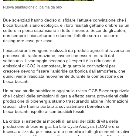
Nuova piantagione di palma da olio
Due scienziati hanno deciso di sfidare l’attuale convinzione che i
biocarburanti siano ecologici, e i loro risultati gettano ombre su un
settore in piena espansione in tutto il mondo. Secondo gli autori,
non sempre i biocarburanti riducono l’effetto serra e occorre
distinguere caso per caso.
I biocarburanti vengono realizzati da prodotti agricoli attraverso un
processo di trasformazione, invece che essere estratti dal
sottosuolo. Il vantaggio secondo gli esperti è la riduzione di
emissioni di CO2 in atmosfera, in quanto le coltivazioni per
crescere devono fissare l’anidride carbonica dall’atmosfera, che
quindi viene rilasciata nuovamente durante la combustione dei
biocarburanti.
Un nuovo studio pubblicato oggi sulla rivista GCB Bioenergy rivela
che i calcoli delle emissioni di gas a effetto serra provenienti dalla
produzione di bioenergia stanno trascurando alcune informazioni
cruciali, che hanno portato a sovrastimare i benefici dei
biocarburanti rispetto ai combustibili fossili.
La critica si estende ai modelli di analisi del ciclo di vita della
produzione di bioenergia. La Life Cycle Analysis (LCA) è una
tecnica utilizzata per misurare e compilare tutti gli elementi relativi