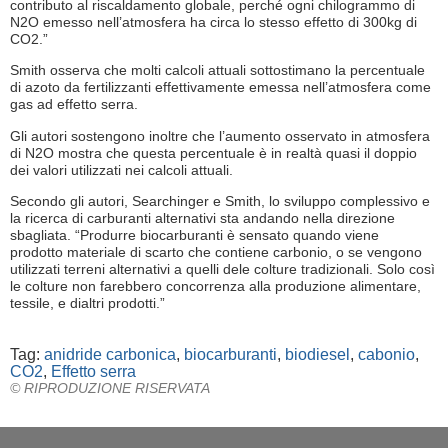
contributo al riscaldamento globale, perché ogni chilogrammo di
N2O emesso nell’atmosfera ha circa lo stesso effetto di 300kg di
CO2.”
Smith osserva che molti calcoli attuali sottostimano la percentuale
di azoto da fertilizzanti effettivamente emessa nell’atmosfera come
gas ad effetto serra.
Gli autori sostengono inoltre che l’aumento osservato in atmosfera
di N2O mostra che questa percentuale è in realtà quasi il doppio
dei valori utilizzati nei calcoli attuali.
Secondo gli autori, Searchinger e Smith, lo sviluppo complessivo e
la ricerca di carburanti alternativi sta andando nella direzione
sbagliata. “Produrre biocarburanti è sensato quando viene
prodotto materiale di scarto che contiene carbonio, o se vengono
utilizzati terreni alternativi a quelli dele colture tradizionali. Solo così
le colture non farebbero concorrenza alla produzione alimentare,
tessile, e dialtri prodotti.”
Tag:
anidride carbonica
,
biocarburanti
,
biodiesel
,
cabonio
,
CO2
,
Effetto serra
© RIPRODUZIONE RISERVATA