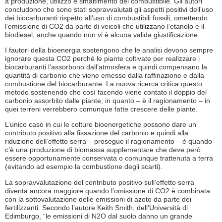
a produzione, utilizzo e smaltimento del combustibile. Gli autori
concludono che sono stati sopravvalutati gli aspetti positivi dell’uso
dei biocarburanti rispetto all’uso di combustibili fossili, omettendo
l’emissione di CO2 da parte di veicoli che utilizzano l’etanolo e il
biodiesel, anche quando non vi è alcuna valida giustificazione.
I fautori della bioenergia sostengono che le analisi devono sempre
ignorare questa CO2 perché le piante coltivate per realizzare i
biocarburanti l’assorbono dall’atmosfera e quindi compensano la
quantità di carbonio che viene emesso dalla raffinazione e dalla
combustione del biocarburante. La nuova ricerca critica questo
metodo sostenendo che così facendo viene contato il doppio del
carbonio assorbito dalle piante, in quanto – è il ragionamento – in
quei terreni verrebbero comunque fatte crescere delle piante.
L’unico caso in cui le colture bioenergetiche possono dare un
contributo positivo alla fissazione del carbonio e quindi alla
riduzione dell’effetto serra – prosegue il ragionamento – è quando
c’è una produzione di biomassa supplementare che deve però
essere opportunamente conservata o comunque trattenuta a terra
(evitando ad esempio la combustione degli scarti).
La sopravvalutazione del contributo positivo sull’effetto serra
diventa ancora maggiore quando l’omissione di CO2 è combinata
con la sottovalutazione delle emissioni di azoto da parte dei
fertilizzanti. Secondo l’autore Keith Smith, dell’Università di
Edimburgo, “le emissioni di N2O dal suolo danno un grande