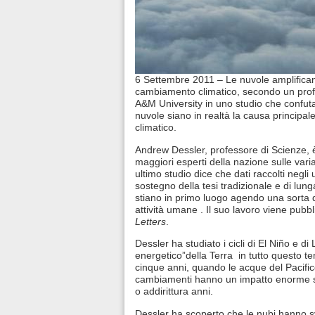
6 Settembre 2011 – Le nuvole amplificano
cambiamento climatico, secondo un prof
A&M University in uno studio che confuta 
nuvole siano in realtà la causa principa
climatico.
Andrew Dessler, professore di Scienze, 
maggiori esperti della nazione sulle vari
ultimo studio dice che dati raccolti negli
sostegno della tesi tradizionale e di lun
stiano in primo luogo agendo una sorta d
attività umane . Il suo lavoro viene pubb
Letters
.
Dessler ha studiato i cicli di El Niño e di
energetico”della Terra in tutto questo tem
cinque anni, quando le acque del Pacific
cambiamenti hanno un impatto enorme su
o addirittura anni.
Dessler ha scoperto che le nubi hanno s