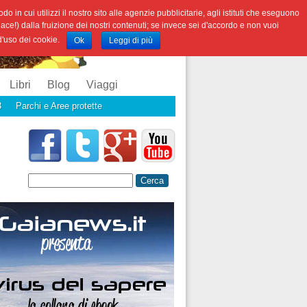
o in cui utilizzi il nostro sito alle agenzie pubblicitarie, agli istituti che eseguono
iace!) dalla fruizione dei nostri contenuti; se invece sei d'accordo e non vuoi
 d'uso dei cookie.
Ok
Leggi di più
Libri
Blog
Viaggi
3
Parchi e Aree protette