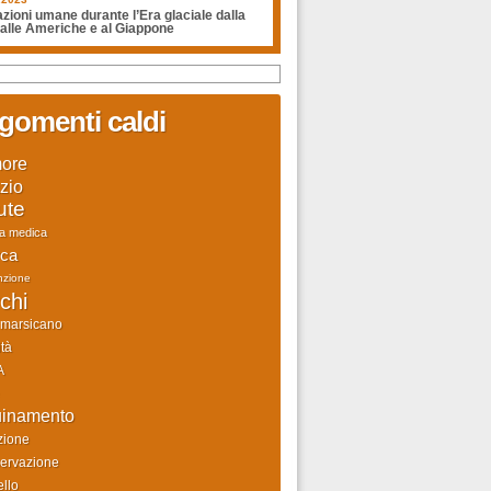
zioni umane durante l’Era glaciale dalla
 alle Americhe e al Giappone
gomenti caldi
ore
zio
ute
ca medica
rca
nzione
chi
 marsicano
tà
A
uinamento
zione
ervazione
llo