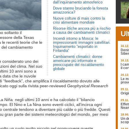
dall’inquinamento atmosferico
Dove stanno bruciando la foresta
amazzonica?
Nuove colture di mais contro la
crisi alimentare mondiale
Risorse ittiche ancora più a rischio
Ul
a causa dei cambiamenti climatici
 soltanto il
essore della Texas
Incendi intorno a Mosca: le
le recenti teorie che le
impressionanti immagini satellitari.
Inquinamento “esportato in
16.12
le del cambiamento
Finlandia”
Deni
Siber
Cambiamenti climatici: donne
americane più informate e
16.12
è considerato uno dei
preoccupate del riscaldamento
I cam
azioni del clima. Nel suo
il ce
globale
 ultimi 10 anni sono a
16.12
ga data che le nuvole
Le mi
i “feedback”, che amplifica il riscaldamento dovuto alle
prov
licato oggi sulla rivista peer-reviewed
Geophysical Research
25.11
Origi
 La Niña negli ultimi 10 anni e ha calcolato il “bilancio
25.11
po. El Nino e La Nina sono eventi ciclici, all’incirca ogni
Effet
Nean
o centrale tendono a diventare più calde o più fredde. Questi
 gran parte dei sistemi meteorologici del mondo, per mesi
18.06
Un de
scopr
volto un ruolo molto piccolo nel promuovere queste
18.06