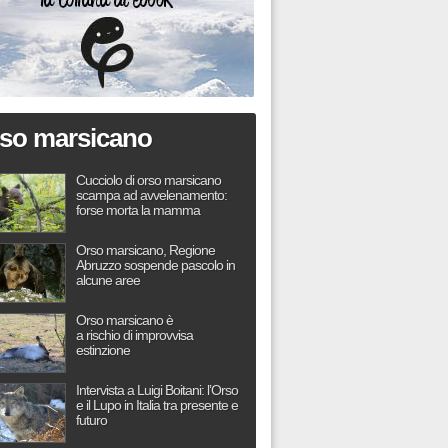
so marsicano
Cucciolo di orso marsicano
scampa ad avvelenamento:
forse morta la mamma
Orso marsicano, Regione
Abruzzo sospende pascolo in
alcune aree
Orso marsicano è
a rischio di improvvisa
estinzione
Intervista a Luigi Boitani: l’Orso
e il Lupo in Italia tra presente e
futuro