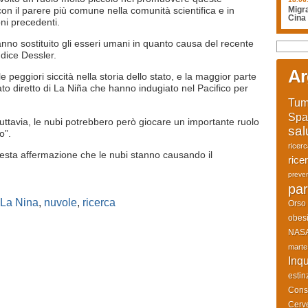
con il parere più comune nella comunità scientifica e in
Migra
Cina
ni precedenti.
anno sostituito gli esseri umani in quanto causa del recente
 dice Dessler.
Ar
 peggiori siccità nella storia dello stato, e la maggior parte
tato diretto di La Niña che hanno indugiato nel Pacifico per
Tum
Spa
tuttavia, le nubi potrebbero però giocare un importante ruolo
sal
o”.
ricer
uesta affermazione che le nubi stanno causando il
rice
preve
par
La Nina
,
nuvole
,
ricerca
Orso
obesi
NAS
marte
Inq
estin
Cons
Cerve