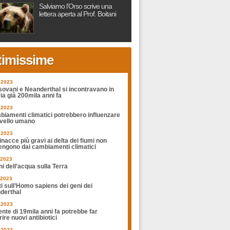
Salviamo l’Orso scrive una
lettera aperta al Prof. Boitani
timissime
.2023
sovani e Neanderthal si incontravano in
ia già 200mila anni fa
.2023
biamenti climatici potrebbero influenzare
rvello umano
.2023
nacce più gravi ai delta dei fiumi non
engono dai cambiamenti climatici
.2023
ni dell’acqua sulla Terra
.2023
ti sull’Homo sapiens dei geni dei
derthal
.2023
nte di 19mila anni fa potrebbe far
ire nuovi antibiotici
.2023