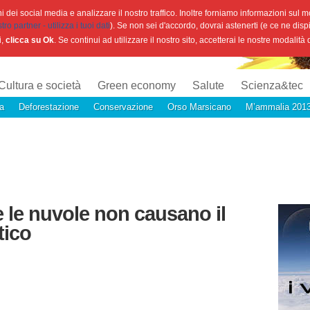
 dei social media e analizzare il nostro traffico. Inoltre forniamo informazioni sul mod
o partner - utilizza i tuoi dati
). Se non sei d'accordo, dovrai astenerti (e ce ne disp
i,
clicca su Ok
. Se continui ad utilizzare il nostro sito, accetterai le nostre modalità
Cultura e società
Green economy
Salute
Scienza&tec
a
Deforestazione
Conservazione
Orso Marsicano
M’ammalia 201
 le nuvole non causano il
tico