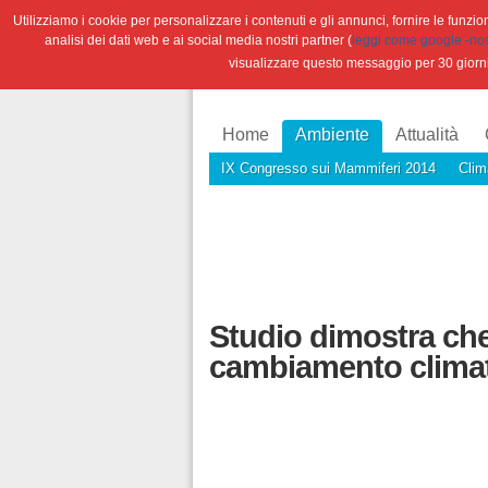
Utilizziamo i cookie per personalizzare i contenuti e gli annunci, fornire le funzioni
analisi dei dati web e ai social media nostri partner (
leggi come google -nostr
visualizzare questo messaggio per 30 giorn
Home
Ambiente
Attualità
IX Congresso sui Mammiferi 2014
Clim
Studio dimostra che
cambiamento clima