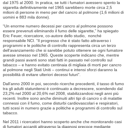
dal 1975 al 2000. In pratica, se tutti i fumatori avessero spento la
sigaretta definitivamente nel 1965 sarebbero morte circa 2,5
milioni di persone in meno per del cancro al polmone (1,6 milioni di
uomini e 883 mila donne).
“Un enorme numero decessi per cancro al polmone possono
essere prevenuti eliminando il fumo delle sigarette,” ha spiegato
Eric Feuer, ricercatore, co-autore dello studio, nonché
responsabile NCI. “Il progresso che è stato fatto attraverso i
programmi e le politiche di controllo rappresenta circa un terzo
dell’avanzamento che si sarebbe potuto ottenere se ogni fumatore
avesse smesso nel 1965. Queste scoperte indicano che, mentre
grandi passi avanti sono stati fatti in passato nel controllo sul
tabacco – e hanno evitato centinaia di migliaia di morti per cancro
al polmone negli Stati Uniti – continui e intensi sforzi daranno la
possibilità di evitare ulteriori decessi futuri”.
Dall’anno 2000 in poi, secondo ricerche precedenti, il tasso di fumo
tra gli adulti statunitensi è continuato a decrescere, scendendo dal
23,2% nel 2000 al 20,6% nel 2008, stabilizzandosi negli anni più
recenti. Inoltre sono anche diminuiti altri tipi di cancro o di malattie
connessi con il fumo, come disturbi cardiovascolari e respiratori,
tutti scesi in numero grazie a politiche e programmi di controllo sul
tabacco.
Nel 2011 i ricercatori hanno scoperto anche che monitorando casi
di fumatori accaniti attraverso la diagnosi precoce mediante