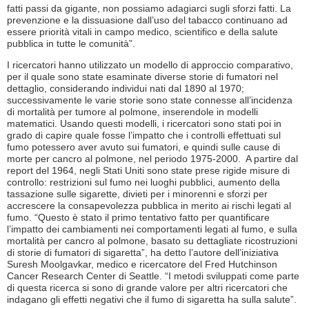
fatti passi da gigante, non possiamo adagiarci sugli sforzi fatti. La
prevenzione e la dissuasione dall’uso del tabacco continuano ad
essere priorità vitali in campo medico, scientifico e della salute
pubblica in tutte le comunità”.
I ricercatori hanno utilizzato un modello di approccio comparativo,
per il quale sono state esaminate diverse storie di fumatori nel
dettaglio, considerando individui nati dal 1890 al 1970;
successivamente le varie storie sono state connesse all’incidenza
di mortalità per tumore al polmone, inserendole in modelli
matematici. Usando questi modelli, i ricercatori sono stati poi in
grado di capire quale fosse l’impatto che i controlli effettuati sul
fumo potessero aver avuto sui fumatori, e quindi sulle cause di
morte per cancro al polmone, nel periodo 1975-2000. A partire dal
report del 1964, negli Stati Uniti sono state prese rigide misure di
controllo: restrizioni sul fumo nei luoghi pubblici, aumento della
tassazione sulle sigarette, divieti per i minorenni e sforzi per
accrescere la consapevolezza pubblica in merito ai rischi legati al
fumo. “Questo è stato il primo tentativo fatto per quantificare
l’impatto dei cambiamenti nei comportamenti legati al fumo, e sulla
mortalità per cancro al polmone, basato su dettagliate ricostruzioni
di storie di fumatori di sigaretta”, ha detto l’autore dell’iniziativa
Suresh Moolgavkar, medico e ricercatore del Fred Hutchinson
Cancer Research Center di Seattle. “I metodi sviluppati come parte
di questa ricerca si sono di grande valore per altri ricercatori che
indagano gli effetti negativi che il fumo di sigaretta ha sulla salute”.