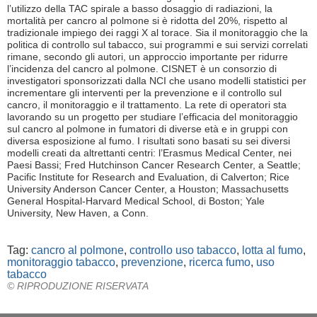
l’utilizzo della TAC spirale a basso dosaggio di radiazioni, la
mortalità per cancro al polmone si è ridotta del 20%, rispetto al
tradizionale impiego dei raggi X al torace. Sia il monitoraggio che la
politica di controllo sul tabacco, sui programmi e sui servizi correlati
rimane, secondo gli autori, un approccio importante per ridurre
l’incidenza del cancro al polmone. CISNET è un consorzio di
investigatori sponsorizzati dalla NCI che usano modelli statistici per
incrementare gli interventi per la prevenzione e il controllo sul
cancro, il monitoraggio e il trattamento. La rete di operatori sta
lavorando su un progetto per studiare l’efficacia del monitoraggio
sul cancro al polmone in fumatori di diverse età e in gruppi con
diversa esposizione al fumo. I risultati sono basati su sei diversi
modelli creati da altrettanti centri: l’Erasmus Medical Center, nei
Paesi Bassi; Fred Hutchinson Cancer Research Center, a Seattle;
Pacific Institute for Research and Evaluation, di Calverton; Rice
University Anderson Cancer Center, a Houston; Massachusetts
General Hospital-Harvard Medical School, di Boston; Yale
University, New Haven, a Conn.
Tag:
cancro al polmone
,
controllo uso tabacco
,
lotta al fumo
,
monitoraggio tabacco
,
prevenzione
,
ricerca fumo
,
uso
tabacco
© RIPRODUZIONE RISERVATA