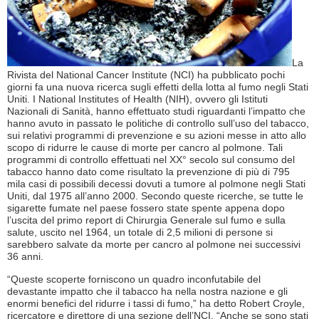
La
Rivista del National Cancer Institute (NCI) ha pubblicato pochi
giorni fa una nuova ricerca sugli effetti della lotta al fumo negli Stati
Uniti. I National Institutes of Health (NIH), ovvero gli Istituti
Nazionali di Sanità, hanno effettuato studi riguardanti l’impatto che
hanno avuto in passato le politiche di controllo sull’uso del tabacco,
sui relativi programmi di prevenzione e su azioni messe in atto allo
scopo di ridurre le cause di morte per cancro al polmone. Tali
programmi di controllo effettuati nel XX° secolo sul consumo del
tabacco hanno dato come risultato la prevenzione di più di 795
mila casi di possibili decessi dovuti a tumore al polmone negli Stati
Uniti, dal 1975 all’anno 2000. Secondo queste ricerche, se tutte le
sigarette fumate nel paese fossero state spente appena dopo
l’uscita del primo report di Chirurgia Generale sul fumo e sulla
salute, uscito nel 1964, un totale di 2,5 milioni di persone si
sarebbero salvate da morte per cancro al polmone nei successivi
36 anni.
“Queste scoperte forniscono un quadro inconfutabile del
devastante impatto che il tabacco ha nella nostra nazione e gli
enormi benefici del ridurre i tassi di fumo,” ha detto Robert Croyle,
ricercatore e direttore di una sezione dell’NCI. “Anche se sono stati