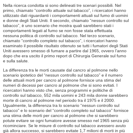
Nella ricerca condotta si sono delineati tre scenari possibili. Nel
primo, chiamato “controllo attuale sul tabacco”, i ricercatori hanno
utilizzato dati riguardanti i comportamenti attuali sul fumo di uomini
e donne degli Stati Uniti. Il secondo, chiamato “nessun controllo sul
tabacco”, è uno scenario che mostra quali sarebbero stati i
comportamenti legati al fumo se non fosse stata effettuata
nessuna politica di controllo sul tabacco. Nel terzo scenario,
chiamato “controllo completo sul tabacco”, i ricercatori hanno
esaminato il possibile risultato ottenuto se tutti i fumatori degli Stati
Uniti avessero smesso di fumare a partire dal 1965, ovvero l’anno
dopo che era uscito il primo report di Chirurgia Generale sul fumo
e sulla salute.
La differenza tra le morti causate dal cancro al polmone nello
scenario ipotetico del “nessun controllo sul tabacco” e il numero
delle attuali morti per cancro al polmone fornisce una stima del
numeri di decessi per cancro al polmone che si sono evitati. I
ricercatori hanno visto che, senza programmi e politiche di
controllo sul tabacco, 552 mila uomini e 243 mila donne sarebbero
morte di cancro al polmone nel periodo tra il 1975 e il 2000.
Ugualmente, la differenza tra lo scenario “nessun controllo sul
tabacco” e lo scenario del “controllo completo sul tabacco” fornisce
una stima delle morti per cancro al polmone che si sarebbero
potute evitare se ogni fumatore avesse smesso nel 1965 senza più
ricominciare. Se le misure di controllo sul tabacco avessero avuto
già allora successo, si sarebbero evitate 1,7 milioni di morti in più