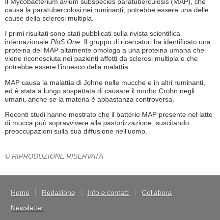
Il Mycobacterium avium subspecies paratuberculosis (MAP), che
causa la paratubercolosi nei ruminanti, potrebbe essere una delle
cause della sclerosi multipla.
I primi risultati sono stati pubblicati sulla rivista scientifica
internazionale
PloS One
. Il gruppo di ricercatori ha identificato una
proteina del MAP altamente omologa a una proteina umana che
viene riconosciuta nei pazienti affetti da sclerosi multipla e che
potrebbe essere l’innesco della malattia.
MAP causa la malattia di Johne nelle mucche e in altri ruminanti,
ed è stata a lungo sospettata di causare il morbo Crohn negli
umani, anche se la materia è abbastanza controversa.
Recenti studi hanno mostrato che il batterio MAP presente nel latte
di mucca può sopravvivere alla pastorizzazione, suscitando
preoccupazioni sulla sua diffusione nell’uomo.
© RIPRODUZIONE RISERVATA
Home
Redazione
Info e contatti
Collabora
Newsletter