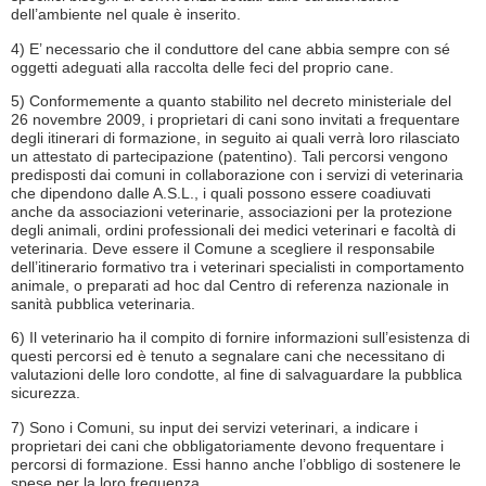
dell’ambiente nel quale è inserito.
4) E’ necessario che il conduttore del cane abbia sempre con sé
oggetti adeguati alla raccolta delle feci del proprio cane.
5) Conformemente a quanto stabilito nel decreto ministeriale del
26 novembre 2009, i proprietari di cani sono invitati a frequentare
degli itinerari di formazione, in seguito ai quali verrà loro rilasciato
un attestato di partecipazione (patentino). Tali percorsi vengono
predisposti dai comuni in collaborazione con i servizi di veterinaria
che dipendono dalle A.S.L., i quali possono essere coadiuvati
anche da associazioni veterinarie, associazioni per la protezione
degli animali, ordini professionali dei medici veterinari e facoltà di
veterinaria. Deve essere il Comune a scegliere il responsabile
dell’itinerario formativo tra i veterinari specialisti in comportamento
animale, o preparati ad hoc dal Centro di referenza nazionale in
sanità pubblica veterinaria.
6) Il veterinario ha il compito di fornire informazioni sull’esistenza di
questi percorsi ed è tenuto a segnalare cani che necessitano di
valutazioni delle loro condotte, al fine di salvaguardare la pubblica
sicurezza.
7) Sono i Comuni, su input dei servizi veterinari, a indicare i
proprietari dei cani che obbligatoriamente devono frequentare i
percorsi di formazione. Essi hanno anche l’obbligo di sostenere le
spese per la loro frequenza.