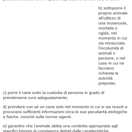
b) sottoporre il
proprio animale
all’utilizzo di
una museruola,
morbida o
rigida, nel
momento in cui
sia minacciata
l’incolumità di
animali o
persone, o nel
caso in cui ne
facciano
richiesta le
autorità
preposte;
c) porre il cane sotto la custodia di persone in grado di
prendersene cura adeguatamente;
d) prendere con sé un cane solo nel momento in cui si sia riusciti a
procurarsi sufficienti informazioni circa le sue peculiarità etologiche
e fisiche, nonché sulle norme vigenti.
e) garantire che l’animale abbia una condotta appropriata agli
specifici bisogni di convivenza dettati dalle caratteristiche