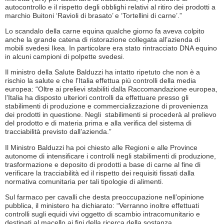
autocontrollo e il rispetto degli obblighi relativi al ritiro dei prodotti a
marchio Buitoni ‘Ravioli di brasato’ e ‘Tortellini di carne’.”
Lo scandalo della carne equina qualche giorno fa aveva colpito
anche la grande catena di ristorazione collegata all’azienda di
mobili svedesi Ikea. In particolare era stato rintracciato DNA equino
in alcuni campioni di polpette svedesi.
Il ministro della Salute Balduzzi ha intatto ripetuto che non è a
rischio la salute e che l’Italia effettua più controlli della media
europea: “Oltre ai prelievi stabiliti dalla Raccomandazione europea,
l’Italia ha disposto ulteriori controlli da effettuare presso gli
stabilimenti di produzione e commercializzazione di provenienza
dei prodotti in questione. Negli stabilimenti si procederà al prelievo
del prodotto e di materia prima e alla verifica del sistema di
tracciabilità previsto dall’azienda.”
Il Ministro Balduzzi ha poi chiesto alle Regioni e alle Province
autonome di intensificare i controlli negli stabilimenti di produzione,
trasformazione e deposito di prodotti a base di carne al fine di
verificare la tracciabilità ed il rispetto dei requisiti fissati dalla
normativa comunitaria per tali tipologie di alimenti.
Sul farmaco per cavalli che desta preoccupazione nell’opinione
pubblica, il ministero ha dichiarato: “Verranno inoltre effettuati
controlli sugli equidi vivi oggetto di scambio intracomunitario e
destinati al macello ai fini della ricerca della sostanza