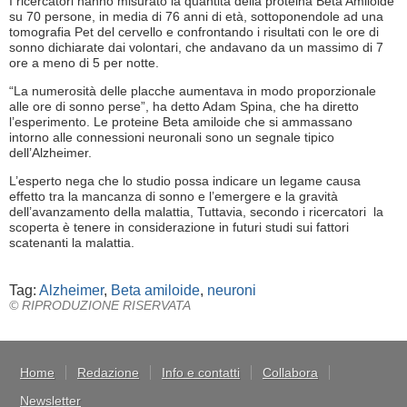
I ricercatori hanno misurato la quantità della proteina Beta Amiloide
su 70 persone, in media di 76 anni di età, sottoponendole ad una
tomografia Pet del cervello e confrontando i risultati con le ore di
sonno dichiarate dai volontari, che andavano da un massimo di 7
ore a meno di 5 per notte.
“La numerosità delle placche aumentava in modo proporzionale
alle ore di sonno perse”, ha detto Adam Spina, che ha diretto
l’esperimento. Le proteine Beta amiloide che si ammassano
intorno alle connessioni neuronali sono un segnale tipico
dell’Alzheimer.
L’esperto nega che lo studio possa indicare un legame causa
effetto tra la mancanza di sonno e l’emergere e la gravità
dell’avanzamento della malattia, Tuttavia, secondo i ricercatori la
scoperta è tenere in considerazione in futuri studi sui fattori
scatenanti la malattia.
Tag:
Alzheimer
,
Beta amiloide
,
neuroni
© RIPRODUZIONE RISERVATA
Home
Redazione
Info e contatti
Collabora
Newsletter