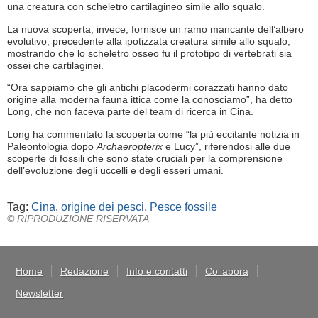
una creatura con scheletro cartilagineo simile allo squalo.
La nuova scoperta, invece, fornisce un ramo mancante dell’albero
evolutivo, precedente alla ipotizzata creatura simile allo squalo,
mostrando che lo scheletro osseo fu il prototipo di vertebrati sia
ossei che cartilaginei.
“Ora sappiamo che gli antichi placodermi corazzati hanno dato
origine alla moderna fauna ittica come la conosciamo”, ha detto
Long, che non faceva parte del team di ricerca in Cina.
Long ha commentato la scoperta come “la più eccitante notizia in
Paleontologia dopo
Archaeropterix
e Lucy”, riferendosi alle due
scoperte di fossili che sono state cruciali per la comprensione
dell’evoluzione degli uccelli e degli esseri umani.
Tag:
Cina
,
origine dei pesci
,
Pesce fossile
© RIPRODUZIONE RISERVATA
Home
Redazione
Info e contatti
Collabora
Newsletter