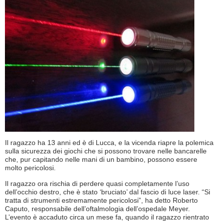
Il ragazzo ha 13 anni ed è di Lucca, e la vicenda riapre la polemica
sulla sicurezza dei giochi che si possono trovare nelle bancarelle
che, pur capitando nelle mani di un bambino, possono essere
molto pericolosi.
Il ragazzo ora rischia di perdere quasi completamente l’uso
dell’occhio destro, che è stato ‘bruciato’ dal fascio di luce laser. “Si
tratta di strumenti estremamente pericolosi”, ha detto Roberto
Caputo, responsabile dell’oftalmologia dell’ospedale Meyer.
L’evento è accaduto circa un mese fa, quando il ragazzo rientrato