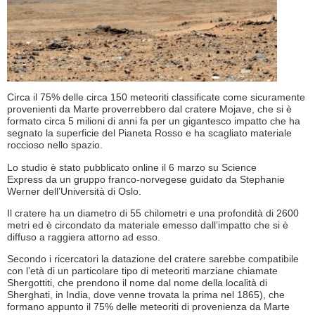
Circa il 75% delle circa 150 meteoriti classificate come sicuramente
provenienti da Marte proverrebbero dal cratere Mojave, che si è
formato circa 5 milioni di anni fa per un gigantesco impatto che ha
segnato la superficie del Pianeta Rosso e ha scagliato materiale
roccioso nello spazio.
Lo studio è stato pubblicato online il 6 marzo su Science
Express da un gruppo franco-norvegese guidato da Stephanie
Werner dell’Università di Oslo.
Il cratere ha un diametro di 55 chilometri e una profondità di 2600
metri ed è circondato da materiale emesso dall’impatto che si è
diffuso a raggiera attorno ad esso.
Secondo i ricercatori la datazione del cratere sarebbe compatibile
con l’età di un particolare tipo di meteoriti marziane chiamate
Shergottiti, che prendono il nome dal nome della località di
Sherghati, in India, dove venne trovata la prima nel 1865), che
formano appunto il 75% delle meteoriti di provenienza da Marte