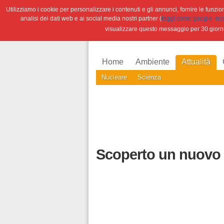
Utilizziamo i cookie per personalizzare i contenuti e gli annunci, fornire le funzioni
analisi dei dati web e ai social media nostri partner (
leggi come google -nostr
visualizzare questo messaggio per 30 giorn
Home
Ambiente
Attualità
Nucleare
Scienza
Scoperto un nuovo 