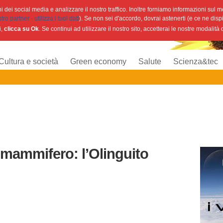
 dei social media e analizzare il nostro traffico. Inoltre forniamo informazioni sul mod
o partner - utilizza i tuoi dati
). Se non sei d'accordo, dovrai astenerti (e ce ne disp
i,
clicca su Ok
. Se continui ad utilizzare il nostro sito, accetterai le nostre modalità
Cultura e società
Green economy
Salute
Scienza&tec
mammifero: l’Olinguito