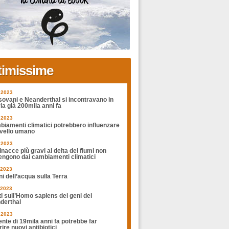
timissime
.2023
sovani e Neanderthal si incontravano in
ia già 200mila anni fa
.2023
biamenti climatici potrebbero influenzare
rvello umano
.2023
nacce più gravi ai delta dei fiumi non
engono dai cambiamenti climatici
.2023
ni dell’acqua sulla Terra
.2023
ti sull’Homo sapiens dei geni dei
derthal
.2023
nte di 19mila anni fa potrebbe far
ire nuovi antibiotici