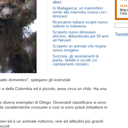
alberi
18.06
In Madagascar, un mammifero
Migra
simile alla marmotta viveva con i
Cina
dinosauri
Ricercatore italiano scopre nuovo
roditore in Indonesia
Scoperto nuovo dinosauro
Tweet
africano, abbandonato per 50 anni
ad Harvard
Scoperto un animale che respira
senza ossigeno
Svizzera, gli spostamenti di
piante, farfalle e uccelli coi
cambiamenti climatici
atto domestico”, spiegano gli scienziati.
or e della Colombia ed è piccolo, pesa circa un chilo. Ha una
o diversi esemplari di Olingo. Dovendoli classificare si sono
le caratteristiche consuete e così si sono potuti imbattere in
beri ed è un animale notturno; vive ad altitudini più grandi
iccoli.