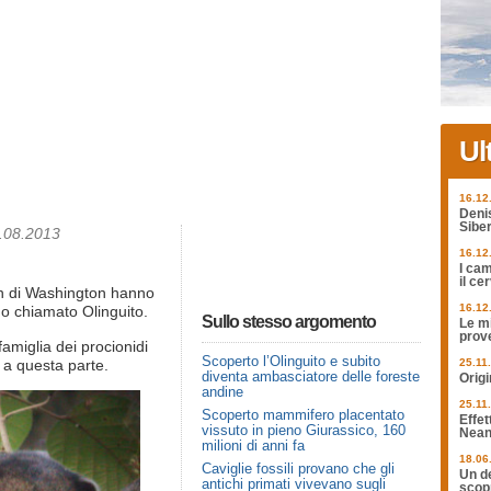
Ul
16.12
Deni
Siber
6.08.2013
16.12
I cam
il ce
ion di Washington hanno
16.12
o chiamato Olinguito.
Sullo stesso argomento
Le mi
prov
amiglia dei procionidi
Scoperto l’Olinguito e subito
i a questa parte.
25.11
diventa ambasciatore delle foreste
Origi
andine
25.11
Scoperto mammifero placentato
Effet
vissuto in pieno Giurassico, 160
Nean
milioni di anni fa
18.06
Caviglie fossili provano che gli
Un de
antichi primati vivevano sugli
scopr