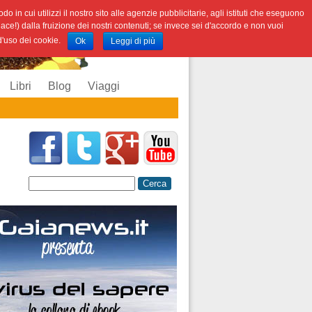
o in cui utilizzi il nostro sito alle agenzie pubblicitarie, agli istituti che eseguono
iace!) dalla fruizione dei nostri contenuti; se invece sei d'accordo e non vuoi
 d'uso dei cookie.
Ok
Leggi di più
Libri
Blog
Viaggi