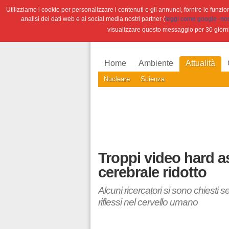
Utilizziamo i cookie per personalizzare i contenuti e gli annunci, fornire le funzioni
analisi dei dati web e ai social media nostri partner (
leggi come google -nostr
visualizzare questo messaggio per 30 giorn
Home
Ambiente
Attualità
Nucleare
Scienza
Troppi video hard a
cerebrale ridotto
Alcuni ricercatori si sono chiesti 
riflessi nel cervello umano