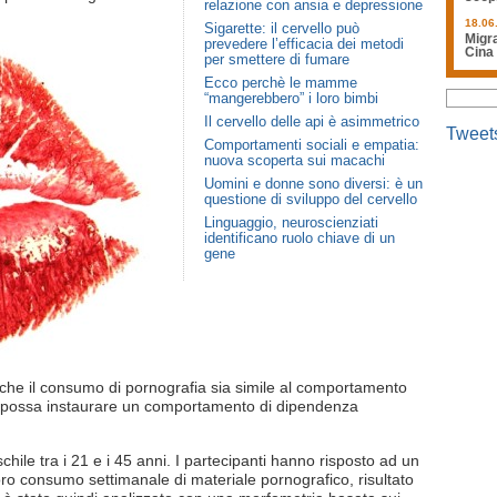
relazione con ansia e depressione
18.06
Sigarette: il cervello può
Migra
prevedere l’efficacia dei metodi
Cina
per smettere di fumare
Ecco perchè le mamme
“mangerebbero” i loro bimbi
Il cervello delle api è asimmetrico
Tweet
Comportamenti sociali e empatia:
nuova scoperta sui macachi
Uomini e donne sono diversi: è un
questione di sviluppo del cervello
Linguaggio, neuroscienziati
identificano ruolo chiave di un
gene
o che il consumo di pornografia sia simile al comportamento
i possa instaurare un comportamento di dipendenza
hile tra i 21 e i 45 anni. I partecipanti hanno risposto ad un
loro consumo settimanale di materiale pornografico, risultato