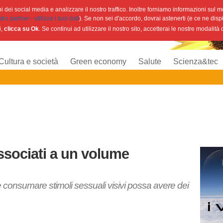
 dei social media e analizzare il nostro traffico. Inoltre forniamo informazioni sul mod
o partner - utilizza i tuoi dati
). Se non sei d'accordo, dovrai astenerti (e ce ne disp
i,
clicca su Ok
. Se continui ad utilizzare il nostro sito, accetterai le nostre modalità
Cultura e società
Green economy
Salute
Scienza&tec
ssociati a un volume
se consumare stimoli sessuali visivi possa avere dei