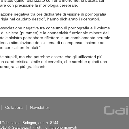
llo è stato quindi analizzato con una morfometria basata sui
are con precisione la morfologia cerebrale.
azione negativa tra ore dichiarate di visione di pornografia
rigia nel caudato destro”, hanno dichiarato i ricercatori.
“L’associazione negativa tra consumo di pornografia e il volume
to di sinistra (putamen) e la connettività funzionale minore del
ntale sinistra potrebbero riflettere in un cambiamento neurale
intensa stimolazione del sistema di ricompensa, insieme ad
corticali prefrontali.”
e stupidi, ma che potrebbe essere che gli utilizzatori più
a caratteristica simile nel cervello, che sarebbe quindi una
rnografia più gratificante.
Collabora
Newsletter
il Tribunale di Bologna, aut. n. 8144
3 © Gaianews.it - Tutti i diritti sono riservati