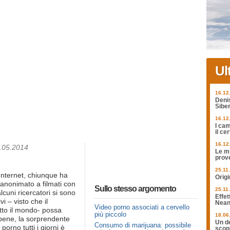
Ul
16.12
Deni
Siber
16.12
I cam
il ce
16.12
1.05.2014
Le mi
prov
25.11
Internet, chiunque ha
Origi
i anonimato a filmati con
Sullo stesso argomento
25.11
cuni ricercatori si sono
Effet
i – visto che il
Nean
Video porno associati a cervello
utto il mondo- possa
più piccolo
18.06
bbene, la sorprendente
Un de
Consumo di marijuana: possibile
porno tutti i giorni è
scopr