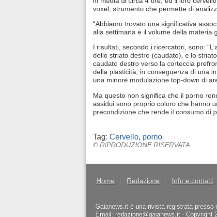
in media di circa 4 ore, ed il loro cerve
voxel, strumento che permette di analizz
“Abbiamo trovato una significativa associ
alla settimana e il volume della materia g
I risultati, secondo i ricercatori, sono: 
dello striato destro (caudato), e lo stria
caudato destro verso la corteccia prefro
della plasticità, in conseguenza di una 
una minore modulazione top-down di aree 
Ma questo non significa che il porno rend
assidui sono proprio coloro che hanno un
precondizione che rende il consumo di po
Tag:
Cervello
,
porno
© RIPRODUZIONE RISERVATA
Home
Redazione
Info e contatti
Gaianews.it è una rivista registrata presso 
Email: redazione@gaianews.it - Copyright 201