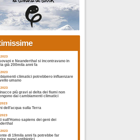
timissime
.2023
sovani e Neanderthal si incontravano in
ia già 200mila anni fa
.2023
biamenti climatici potrebbero influenzare
rvello umano
.2023
nacce più gravi ai delta dei fiumi non
engono dai cambiamenti climatici
.2023
ni dell’acqua sulla Terra
.2023
ti sull’Homo sapiens dei geni dei
derthal
.2023
nte di 19mila anni fa potrebbe far
ire nuovi antibiotici