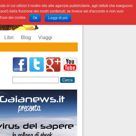
o in cui utilizzi il nostro sito alle agenzie pubblicitarie, agli istituti che eseguono
iace!) dalla fruizione dei nostri contenuti; se invece sei d'accordo e non vuoi
 d'uso dei cookie.
Ok
Leggi di più
Libri
Blog
Viaggi