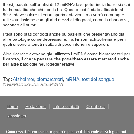
Il test, basato sull’analisi di 12 miRNA deve poter individuare sia chi
ha la malattia che chi non la ha. Questo test è stato affidabile al
90% edeve subire ulteriori sperimentazioni, ma verrà comunque
utilizzato insieme con gli altri mezzi di diagnosi, come la risonanza,
secondo gli autori.
I test sono stati condotti anche su pazienti che presentavano già
altre patologie come depressione, Parkinson, schizofrenia e per i
quali si sono ottenuti risultati di poco inferiori o superiori.
Altre ricerche avevano già utilizzato i miRNA come biomarcatori per
il cancro, il che fa pensare che potrebbero essere marcatori anche
per altre patologie neurodegenerative.
Tag:
Alzheimer
,
biomarcatori
,
mRNA
,
test del sangue
© RIPRODUZIONE RISERVATA
Home
Redazione
Info e contatti
Collabora
Newsletter
Gaianews.it è una rivista registrata presso il Tribunale di Bologna, aut.