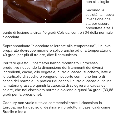
non si scioglie.
Secondo la
società, la nuova
invenzione che
sta per essere
brevettata alza il
punto di fusione a circa 40 gradi Celsius, contro i 34 della normale
cioccolata.
Soprannominato “cioccolato tollerante alla temperatura”, il nuovo
preparato dovrebbe rimanere solido anche ad una temperatura di
40 gradi per più di tre ore, dice il comunicato.
Per fare questo, i ricercatori hanno modificato il processo
produttivo riducendo la dimensione dei frammenti dei diversi
ingredienti, cacao, olio vegetale, burro di cacao, zucchero, latte e
le particelle di zucchero vengono ricoperte con meno burro di
cacao del normale. In pratica riducendo il burro di cacao di riduce
la materia grassa e quindi la capacità di sciogliersi a causa del
calore, che nel cioccolato normale avviene a quasi 34 gradi (33,88
gradi per la precisione).
Cadbury non vuole tuttavia commercializzare il cioccolato in
Europa, ma ha deciso di destinare il prodotto in paesi caldi come
Brasile e India.