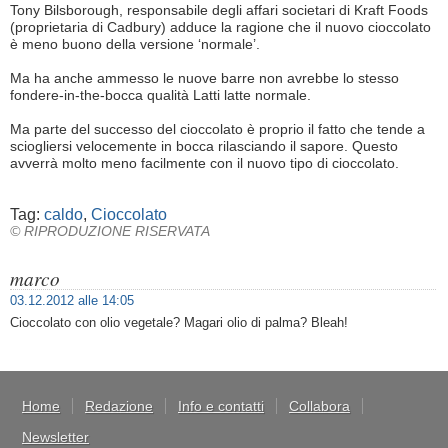
Tony Bilsborough, responsabile degli affari societari di Kraft Foods
(proprietaria di Cadbury) adduce la ragione che il nuovo cioccolato
è meno buono della versione ‘normale’.
Ma ha anche ammesso le nuove barre non avrebbe lo stesso
fondere-in-the-bocca qualità Latti latte normale.
Ma parte del successo del cioccolato è proprio il fatto che tende a
sciogliersi velocemente in bocca rilasciando il sapore. Questo
avverrà molto meno facilmente con il nuovo tipo di cioccolato.
Tag:
caldo
,
Cioccolato
© RIPRODUZIONE RISERVATA
marco
03.12.2012 alle 14:05
Cioccolato con olio vegetale? Magari olio di palma? Bleah!
Home
Redazione
Info e contatti
Collabora
Newsletter