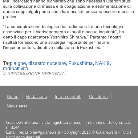
Ma i ricercatori hanno dichiarato che sono necessari ulteriori studi
sulla coltivazione di massa e la coagulazione e sedimentazione di
questi ceppi algali prima che i loro risultati possano essere messi in
pratica.
“La concentrazione biologica dei radionuclidi è una tecnologia
essenziale per il biorisanamento di suoli e acqua inquinati”, ha
detto il capo ricercatore Yoshihiro Shiraiwa.” Pertanto i nostri
risultati forniscono una strategia importante per ridurre
l’inquinamento radioattivo nella zona di Fukushima.”
Tag:
alghe
,
disastro nucelare
,
Fukushima
,
NAK 9
,
radioattività
© RIPRODUZIONE RISERVATA
Home
Redazione
Info e contatti
Collabora
Newsletter
Gaianews.it è una rivista registrata presso il Tribunale di Bologna, aut.
n. 8144
Email: redazione@gaianews.it - Copyright 2013 © Gaianews.it - Tutti i
diritti sono riservati