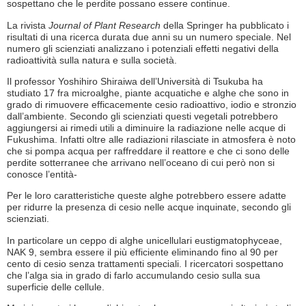
sospettano che le perdite possano essere continue.
La rivista
Journal of Plant Research
della Springer ha pubblicato i
risultati di una ricerca durata due anni su un numero speciale. Nel
numero gli scienziati analizzano i potenziali effetti negativi della
radioattività sulla natura e sulla società.
Il professor Yoshihiro Shiraiwa dell’Università di Tsukuba ha
studiato 17 fra microalghe, piante acquatiche e alghe che sono in
grado di rimuovere efficacemente cesio radioattivo, iodio e stronzio
dall’ambiente. Secondo gli scienziati questi vegetali potrebbero
aggiungersi ai rimedi utili a diminuire la radiazione nelle acque di
Fukushima. Infatti oltre alle radiazioni rilasciate in atmosfera è noto
che si pompa acqua per raffreddare il reattore e che ci sono delle
perdite sotterranee che arrivano nell’oceano di cui però non si
conosce l’entità-
Per le loro caratteristiche queste alghe potrebbero essere adatte
per ridurre la presenza di cesio nelle acque inquinate, secondo gli
scienziati.
In particolare un ceppo di alghe unicellulari eustigmatophyceae,
NAK 9, sembra essere il più efficiente eliminando fino al 90 per
cento di cesio senza trattamenti speciali. I ricercatori sospettano
che l’alga sia in grado di farlo accumulando cesio sulla sua
superficie delle cellule.