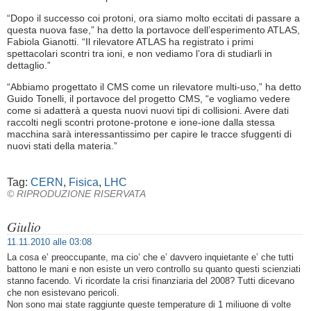
“Dopo il successo coi protoni, ora siamo molto eccitati di passare a
questa nuova fase,” ha detto la portavoce dell’esperimento ATLAS,
Fabiola Gianotti. “Il rilevatore ATLAS ha registrato i primi
spettacolari scontri tra ioni, e non vediamo l’ora di studiarli in
dettaglio.”
“Abbiamo progettato il CMS come un rilevatore multi-uso,” ha detto
Guido Tonelli, il portavoce del progetto CMS, “e vogliamo vedere
come si adatterà a questa nuovi nuovi tipi di collisioni. Avere dati
raccolti negli scontri protone-protone e ione-ione dalla stessa
macchina sarà interessantissimo per capire le tracce sfuggenti di
nuovi stati della materia.”
Tag:
CERN
,
Fisica
,
LHC
© RIPRODUZIONE RISERVATA
Giulio
11.11.2010 alle 03:08
La cosa e’ preoccupante, ma cio’ che e’ davvero inquietante e’ che tutti
battono le mani e non esiste un vero controllo su quanto questi scienziati
stanno facendo. Vi ricordate la crisi finanziaria del 2008? Tutti dicevano
che non esistevano pericoli.
Non sono mai state raggiunte queste temperature di 1 miliuone di volte