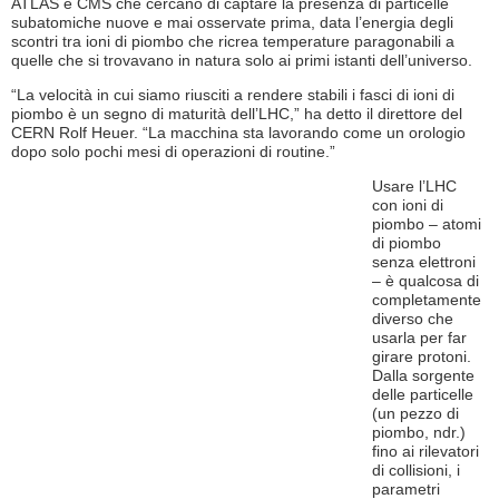
ATLAS e CMS che cercano di captare la presenza di particelle
subatomiche nuove e mai osservate prima, data l’energia degli
scontri tra ioni di piombo che ricrea temperature paragonabili a
quelle che si trovavano in natura solo ai primi istanti dell’universo.
“La velocità in cui siamo riusciti a rendere stabili i fasci di ioni di
piombo è un segno di maturità dell’LHC,” ha detto il direttore del
CERN Rolf Heuer. “La macchina sta lavorando come un orologio
dopo solo pochi mesi di operazioni di routine.”
Usare l’LHC
con ioni di
piombo – atomi
di piombo
senza elettroni
– è qualcosa di
completamente
diverso che
usarla per far
girare protoni.
Dalla sorgente
delle particelle
(un pezzo di
piombo, ndr.)
fino ai rilevatori
di collisioni, i
parametri