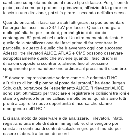
cambiano completamente per il nuovo tipo di fascio. Per gli ioni di
piobo, così come pr i protoni in primavera, all’inizio di fa girare un
fascio in una direzione, poi si fa girare il secondo nell’altro senso.
Quando entrambi i fasci sono stati fatti girare, si può aumentare
l’energia dei fasci fino a 287 TeV per fascio. Questa energia è
molto più alta he per i protoni, perché gli ioni di piombo
contengono 82 protoni nel nucleo. Un altro momento delicato è
quello della stabilizzazione dei fasci prima di far scontrare le
particelle, e questo è quello che è avvenuto oggi con successo.
Adesso i tre rilevatori ALICE, ATLAS e CMS possono osservare
scrupolosamente quello che avviene quando i fasci di ioni in
direzioni opposte si scontrano, almeno fino al prossimo
spegnimento per manutenzione ordinaria il prossimo 6 dicembre.
“E’ davvero impressionante vedere come si è adattato l’LHC
all’utilizzo di ioni di piombo al posto dei protoni,” ha detto Jurgen
Schukraft, portavoce dell’esperimento ALICE. “I rilevatori ALICE
sono stati ottimizzati per tracciare e registrare le collisioni tra ioni e
stanno gestendo le prime collisioni molto bene, quindi siamo tutti
pronti a capire le nuove opportunità di ricerca che stanno
emergendo nell’LHC.”
E ci sarà molto da osservare e da analizzare. I rilevatori, infatti,
registrano una mole di dati inimmaginabile, che vengono poi
smistati in centinaia di centri di calcolo in giro per il mondo per
essere elaborati a tempo di record.