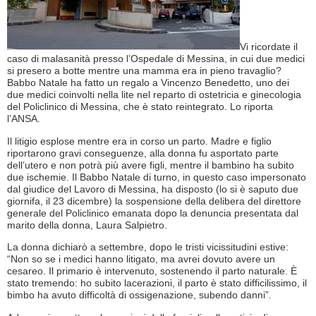
Vi ricordate il
caso di malasanità presso l’Ospedale di Messina, in cui due medici
si presero a botte mentre una mamma era in pieno travaglio?
Babbo Natale ha fatto un regalo a Vincenzo Benedetto, uno dei
due medici coinvolti nella lite nel reparto di ostetricia e ginecologia
del Policlinico di Messina, che è stato reintegrato. Lo riporta
l’ANSA.
Il litigio esplose mentre era in corso un parto. Madre e figlio
riportarono gravi conseguenze, alla donna fu asportato parte
dell’utero e non potrà più avere figli, mentre il bambino ha subito
due ischemie. Il Babbo Natale di turno, in questo caso impersonato
dal giudice del Lavoro di Messina, ha disposto (lo si è saputo due
giornifa, il 23 dicembre) la sospensione della delibera del direttore
generale del Policlinico emanata dopo la denuncia presentata dal
marito della donna, Laura Salpietro.
La donna dichiarò a settembre, dopo le tristi vicissitudini estive:
“Non so se i medici hanno litigato, ma avrei dovuto avere un
cesareo. Il primario è intervenuto, sostenendo il parto naturale. È
stato tremendo: ho subito lacerazioni, il parto è stato difficilissimo, il
bimbo ha avuto difficoltà di ossigenazione, subendo danni”.