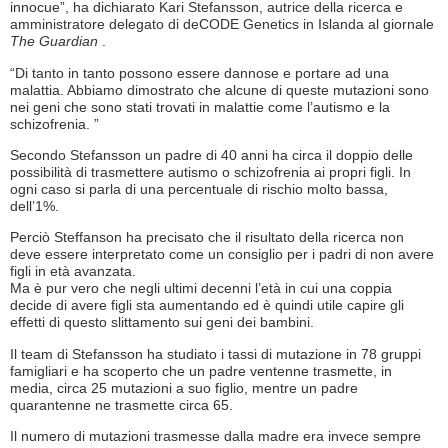
innocue”, ha dichiarato Kari Stefansson, autrice della ricerca e
amministratore delegato di deCODE Genetics in Islanda al giornale
The Guardian
.
“Di tanto in tanto possono essere dannose e portare ad una
malattia. Abbiamo dimostrato che alcune di queste mutazioni sono
nei geni che sono stati trovati in malattie come l’autismo e la
schizofrenia. ”
Secondo Stefansson un padre di 40 anni ha circa il doppio delle
possibilità di trasmettere autismo o schizofrenia ai propri figli. In
ogni caso si parla di una percentuale di rischio molto bassa,
dell’1%.
Perciò Steffanson ha precisato che il risultato della ricerca non
deve essere interpretato come un consiglio per i padri di non avere
figli in età avanzata.
Ma è pur vero che negli ultimi decenni l’età in cui una coppia
decide di avere figli sta aumentando ed è quindi utile capire gli
effetti di questo slittamento sui geni dei bambini.
Il team di Stefansson ha studiato i tassi di mutazione in 78 gruppi
famigliari e ha scoperto che un padre ventenne trasmette, in
media, circa 25 mutazioni a suo figlio, mentre un padre
quarantenne ne trasmette circa 65.
Il numero di mutazioni trasmesse dalla madre era invece sempre