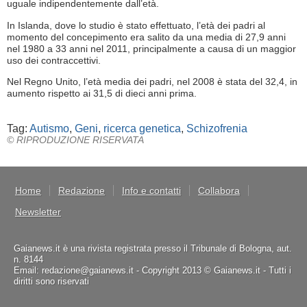
uguale indipendentemente dall’età.
In Islanda, dove lo studio è stato effettuato, l’età dei padri al
momento del concepimento era salito da una media di 27,9 anni
nel 1980 a 33 anni nel 2011, principalmente a causa di un maggior
uso dei contraccettivi.
Nel Regno Unito, l’età media dei padri, nel 2008 è stata del 32,4, in
aumento rispetto ai 31,5 di dieci anni prima.
Tag:
Autismo
,
Geni
,
ricerca genetica
,
Schizofrenia
© RIPRODUZIONE RISERVATA
Home
Redazione
Info e contatti
Collabora
Newsletter
Gaianews.it è una rivista registrata presso il Tribunale di Bologna, aut.
n. 8144
Email: redazione@gaianews.it - Copyright 2013 © Gaianews.it - Tutti i
diritti sono riservati