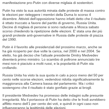
manifestazione pro-Putin con diverse migliaia di sostenitori.
Putin ha visto la sua autorità minata dalle proteste di massa contro
le elezioni per rieleggere i membri della Duma lo scorso 4
dicembre. Attivisti dell’opposizione hanno infatti detto che il risultato
è sttato truccato a favore del partito di governo, Russia Unita.
Decine di migliaia di persone si sono radunate a Mosca sabato
scorso chiedendo la ripetizione delle elezioni. E’ stata una dei più
grandi proteste anti-governative in Russia dalle proteste di piazza
del 1990.
Putin è il favorito alle presidenziali del prossimo marzo, anche se
ha già ricoperto per due volte la carica, nel 2000 e nel 2004. Se
eletto, ha già deciso che l’attuale presidente Dmitry Medvedev
diventerà primo ministro. Lo scambio di poltrone annunciato tre
mesi non è piaciuto a molti russi, e la popolarità di Putin sta
crollando.
Russia Unita ha visto la sua quota in calo a poco meno del 50 per
cento nelle scorse elezioni, vedendosi ridotta significativamente la
maggioranza alla Camera bassa del parlamento. Ma i critici
sostengono che il risultato è stato gonfiato grazie ai brogli.
Il presidente Medvedev ha promesso delle indagini sulle presunte
irregolarità. Ma il portavoce di Putin ha detto che le frodi avrebbero
afflitto meno dell’1 per cento dei voti, e quindi in ogni caso non
influenzeranno la legittimità delle elezioni.