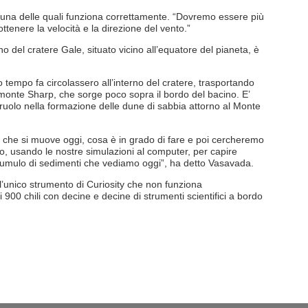
, una delle quali funziona correttamente. “Dovremo essere più
ttenere la velocità e la direzione del vento.”
rno del cratere Gale, situato vicino all’equatore del pianeta, è
o tempo fa circolassero all’interno del cratere, trasportando
 monte Sharp, che sorge poco sopra il bordo del bacino. E’
ruolo nella formazione delle dune di sabbia attorno al Monte
i che si muove oggi, cosa è in grado di fare e poi cercheremo
mpo, usando le nostre simulazioni al computer, per capire
tumulo di sedimenti che vediamo oggi”, ha detto Vasavada.
 l’unico strumento di Curiosity che non funziona
900 chili con decine e decine di strumenti scientifici a bordo