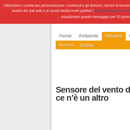
Utilizziamo i cookie per personalizzare i contenuti e gli annunci, fornire le funzioni
analisi dei dati web e ai social media nostri partner (
leggi come google -nostr
visualizzare questo messaggio per 30 giorn
Home
Ambiente
Attualità
Nucleare
Scienza
Sensore del vento d
ce n’è un altro