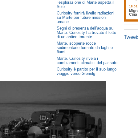
l’esplorazione di Marte aspetta il
Sole
18.06
Migra
Curiosity fornirà livello radiazioni
Cina
su Marte per future missioni
umane
Segni di presenza dell’acqua su
Marte: Curiosity ha trovato il letto
di un antico torrente
Tweet
Marte, scoperte rocce
sedimentarie formate da laghi o
fiumi
Marte. Curiosity rivela i
cambiamenti climatici del passato
Curiosity è partito per il suo lungo
viaggio verso Glenelg