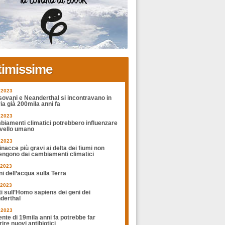
timissime
.2023
sovani e Neanderthal si incontravano in
ia già 200mila anni fa
.2023
biamenti climatici potrebbero influenzare
rvello umano
.2023
nacce più gravi ai delta dei fiumi non
engono dai cambiamenti climatici
.2023
ni dell’acqua sulla Terra
.2023
ti sull’Homo sapiens dei geni dei
derthal
.2023
nte di 19mila anni fa potrebbe far
ire nuovi antibiotici