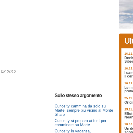
Ul
16.12
Deni
Siber
16.12
4.08.2012
I cam
il ce
16.12
Le mi
prov
Sullo stesso argomento
25.11
Origi
Curiosity cammina da solo su
25.11
Marte: sempre più vicino al Monte
Effet
Sharp
Nean
Curiosity si prepara ai test per
camminare su Marte
18.06
Un de
Curiosity in vacanza,
scopr