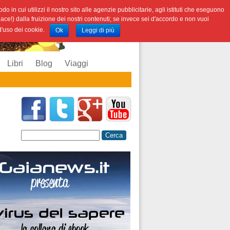
o in cui utilizzi il nostro sito alle agenzie pubblicitarie, agli istituti che eseguono
iace!) dalla fruizione dei nostri contenuti; se invece sei d'accordo e non vuoi
 d'uso dei cookie.
Ok
Leggi di più
Libri
Blog
Viaggi