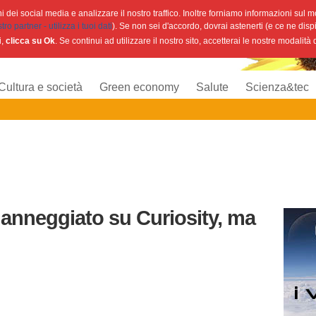
 dei social media e analizzare il nostro traffico. Inoltre forniamo informazioni sul mod
o partner - utilizza i tuoi dati
). Se non sei d'accordo, dovrai astenerti (e ce ne disp
i,
clicca su Ok
. Se continui ad utilizzare il nostro sito, accetterai le nostre modalità
Cultura e società
Green economy
Salute
Scienza&tec
anneggiato su Curiosity, ma