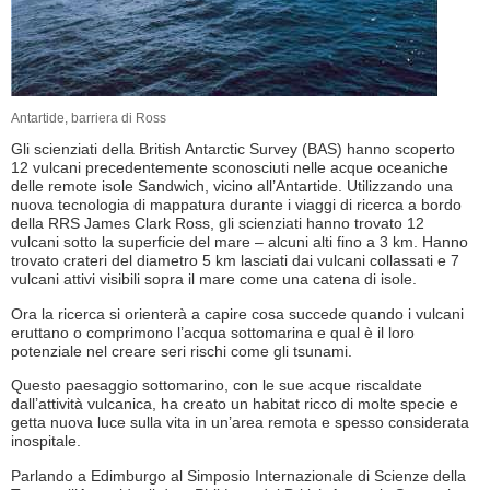
Antartide, barriera di Ross
Gli scienziati della British Antarctic Survey (BAS) hanno scoperto
12 vulcani precedentemente sconosciuti nelle acque oceaniche
delle remote isole Sandwich, vicino all’Antartide. Utilizzando una
nuova tecnologia di mappatura durante i viaggi di ricerca a bordo
della RRS James Clark Ross, gli scienziati hanno trovato 12
vulcani sotto la superficie del mare – alcuni alti fino a 3 km. Hanno
trovato crateri del diametro 5 km lasciati dai vulcani collassati e 7
vulcani attivi visibili sopra il mare come una catena di isole.
Ora la ricerca si orienterà a capire cosa succede quando i vulcani
eruttano o comprimono l’acqua sottomarina e qual è il loro
potenziale nel creare seri rischi come gli tsunami.
Questo paesaggio sottomarino, con le sue acque riscaldate
dall’attività vulcanica, ha creato un habitat ricco di molte specie e
getta nuova luce sulla vita in un’area remota e spesso considerata
inospitale.
Parlando a Edimburgo al Simposio Internazionale di Scienze della