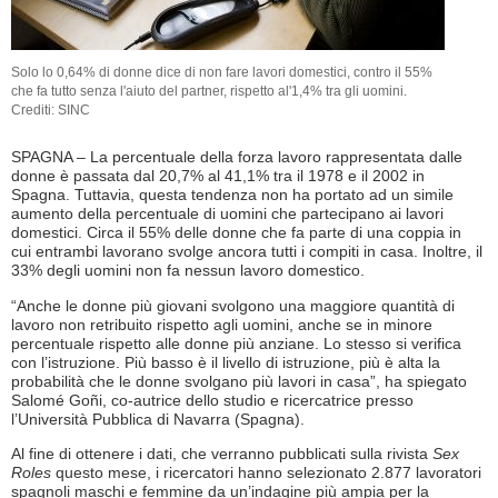
Solo lo 0,64% di donne dice di non fare lavori domestici, contro il 55%
che fa tutto senza l'aiuto del partner, rispetto al'1,4% tra gli uomini.
Crediti: SINC
SPAGNA – La percentuale della forza lavoro rappresentata dalle
donne è passata dal 20,7% al 41,1% tra il 1978 e il 2002 in
Spagna. Tuttavia, questa tendenza non ha portato ad un simile
aumento della percentuale di uomini che partecipano ai lavori
domestici. Circa il 55% delle donne che fa parte di una coppia in
cui entrambi lavorano svolge ancora tutti i compiti in casa. Inoltre, il
33% degli uomini non fa nessun lavoro domestico.
“Anche le donne più giovani svolgono una maggiore quantità di
lavoro non retribuito rispetto agli uomini, anche se in minore
percentuale rispetto alle donne più anziane. Lo stesso si verifica
con l’istruzione. Più basso è il livello di istruzione, più è alta la
probabilità che le donne svolgano più lavori in casa”, ha spiegato
Salomé Goñi, co-autrice dello studio e ricercatrice presso
l’Università Pubblica di Navarra (Spagna).
Al fine di ottenere i dati, che verranno pubblicati sulla rivista
Sex
Roles
questo mese, i ricercatori hanno selezionato 2.877 lavoratori
spagnoli maschi e femmine da un’indagine più ampia per la