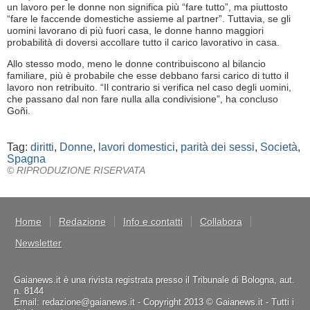
un lavoro per le donne non significa più “fare tutto”, ma piuttosto
“fare le faccende domestiche assieme al partner”. Tuttavia, se gli
uomini lavorano di più fuori casa, le donne hanno maggiori
probabilità di doversi accollare tutto il carico lavorativo in casa.
Allo stesso modo, meno le donne contribuiscono al bilancio
familiare, più è probabile che esse debbano farsi carico di tutto il
lavoro non retribuito. “Il contrario si verifica nel caso degli uomini,
che passano dal non fare nulla alla condivisione”, ha concluso
Goñi.
Tag:
diritti
,
Donne
,
lavori domestici
,
parità dei sessi
,
Società
,
Spagna
© RIPRODUZIONE RISERVATA
Home
Redazione
Info e contatti
Collabora
Newsletter
Gaianews.it è una rivista registrata presso il Tribunale di Bologna, aut.
n. 8144
Email: redazione@gaianews.it - Copyright 2013 © Gaianews.it - Tutti i