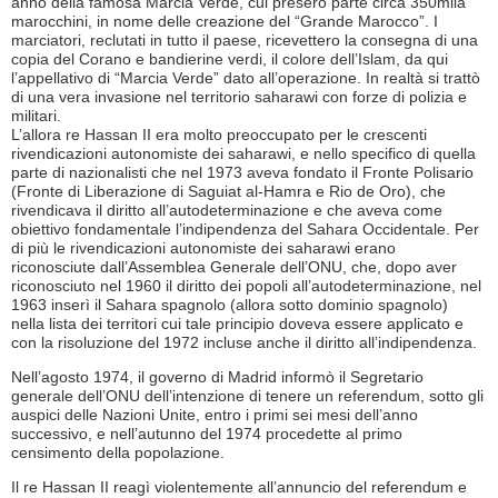
anno della famosa Marcia Verde, cui presero parte circa 350mila
marocchini, in nome delle creazione del “Grande Marocco”. I
marciatori, reclutati in tutto il paese, ricevettero la consegna di una
copia del Corano e bandierine verdi, il colore dell’Islam, da qui
l’appellativo di “Marcia Verde” dato all’operazione. In realtà si trattò
di una vera invasione nel territorio saharawi con forze di polizia e
militari.
L’allora re Hassan II era molto preoccupato per le crescenti
rivendicazioni autonomiste dei saharawi, e nello specifico di quella
parte di nazionalisti che nel 1973 aveva fondato il Fronte Polisario
(Fronte di Liberazione di Saguiat al-Hamra e Rio de Oro), che
rivendicava il diritto all’autodeterminazione e che aveva come
obiettivo fondamentale l’indipendenza del Sahara Occidentale. Per
di più le rivendicazioni autonomiste dei saharawi erano
riconosciute dall’Assemblea Generale dell’ONU, che, dopo aver
riconosciuto nel 1960 il diritto dei popoli all’autodeterminazione, nel
1963 inserì il Sahara spagnolo (allora sotto dominio spagnolo)
nella lista dei territori cui tale principio doveva essere applicato e
con la risoluzione del 1972 incluse anche il diritto all’indipendenza.
Nell’agosto 1974, il governo di Madrid informò il Segretario
generale dell’ONU dell’intenzione di tenere un referendum, sotto gli
auspici delle Nazioni Unite, entro i primi sei mesi dell’anno
successivo, e nell’autunno del 1974 procedette al primo
censimento della popolazione.
Il re Hassan II reagì violentemente all’annuncio del referendum e