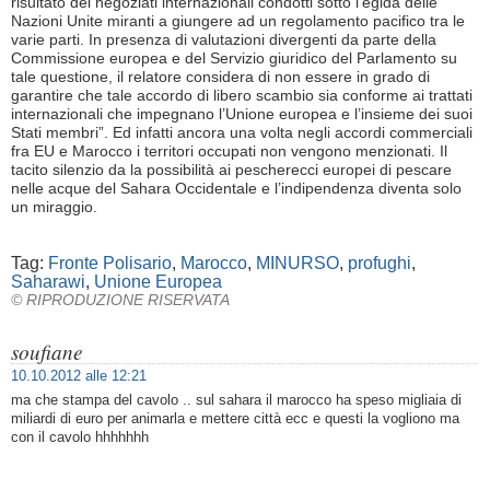
risultato dei negoziati internazionali condotti sotto l’egida delle
Nazioni Unite miranti a giungere ad un regolamento pacifico tra le
varie parti. In presenza di valutazioni divergenti da parte della
Commissione europea e del Servizio giuridico del Parlamento su
tale questione, il relatore considera di non essere in grado di
garantire che tale accordo di libero scambio sia conforme ai trattati
internazionali che impegnano l’Unione europea e l’insieme dei suoi
Stati membri”. Ed infatti ancora una volta negli accordi commerciali
fra EU e Marocco i territori occupati non vengono menzionati. Il
tacito silenzio da la possibilità ai pescherecci europei di pescare
nelle acque del Sahara Occidentale e l’indipendenza diventa solo
un miraggio.
Tag:
Fronte Polisario
,
Marocco
,
MINURSO
,
profughi
,
Saharawi
,
Unione Europea
© RIPRODUZIONE RISERVATA
soufiane
10.10.2012 alle 12:21
ma che stampa del cavolo .. sul sahara il marocco ha speso migliaia di
miliardi di euro per animarla e mettere città ecc e questi la vogliono ma
con il cavolo hhhhhhh