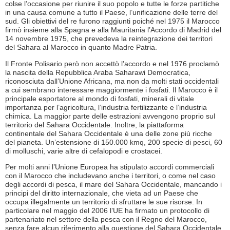
colse l’occasione per riunire il suo popolo e tutte le forze partitiche
in una causa comune a tutto il Paese, l’unificazione delle terre del
sud. Gli obiettivi del re furono raggiunti poiché nel 1975 il Marocco
firmò insieme alla Spagna e alla Mauritania l’Accordo di Madrid del
14 novembre 1975, che prevedeva la reintegrazione dei territori
del Sahara al Marocco in quanto Madre Patria.
Il Fronte Polisario però non accettò l’accordo e nel 1976 proclamò
la nascita della Repubblica Araba Saharawi Democratica,
riconosciuta dall’Unione Africana, ma non da molti stati occidentali
a cui sembrano interessare maggiormente i fosfati. Il Marocco è il
principale esportatore al mondo di fosfati, minerali di vitale
importanza per l’agricoltura, l’industria fertilizzante e l’industria
chimica. La maggior parte delle estrazioni avvengono proprio sul
territorio del Sahara Occidentale. Inoltre, la piattaforma
continentale del Sahara Occidentale è una delle zone più ricche
del pianeta. Un’estensione di 150.000 kmq, 200 specie di pesci, 60
di molluschi, varie altre di cefalopodi e crostacei.
Per molti anni l’Unione Europea ha stipulato accordi commerciali
con il Marocco che includevano anche i territori, o come nel caso
degli accordi di pesca, il mare del Sahara Occidentale, mancando i
principi del diritto internazionale, che vieta ad un Paese che
occupa illegalmente un territorio di sfruttare le sue risorse. In
particolare nel maggio del 2006 l’UE ha firmato un protocollo di
partenariato nel settore della pesca con il Regno del Marocco,
senza fare alcun riferimento alla questione del Sahara Occidentale