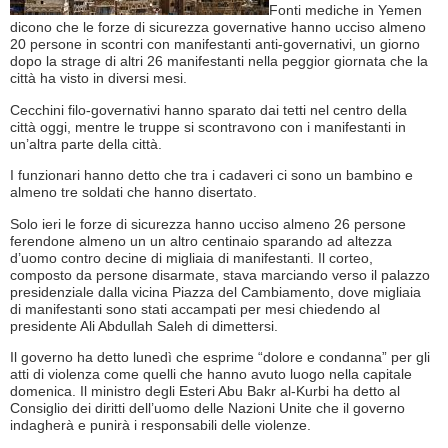
Fonti mediche in Yemen
dicono che le forze di sicurezza governative hanno ucciso almeno
20 persone in scontri con manifestanti anti-governativi, un giorno
dopo la strage di altri 26 manifestanti nella peggior giornata che la
città ha visto in diversi mesi.
Cecchini filo-governativi hanno sparato dai tetti nel centro della
città oggi, mentre le truppe si scontravono con i manifestanti in
un’altra parte della città.
I funzionari hanno detto che tra i cadaveri ci sono un bambino e
almeno tre soldati che hanno disertato.
Solo ieri le forze di sicurezza hanno ucciso almeno 26 persone
ferendone almeno un un altro centinaio sparando ad altezza
d’uomo contro decine di migliaia di manifestanti. Il corteo,
composto da persone disarmate, stava marciando verso il palazzo
presidenziale dalla vicina Piazza del Cambiamento, dove migliaia
di manifestanti sono stati accampati per mesi chiedendo al
presidente Ali Abdullah Saleh di dimettersi.
Il governo ha detto lunedì che esprime “dolore e condanna” per gli
atti di violenza come quelli che hanno avuto luogo nella capitale
domenica. Il ministro degli Esteri Abu Bakr al-Kurbi ha detto al
Consiglio dei diritti dell’uomo delle Nazioni Unite che il governo
indagherà e punirà i responsabili delle violenze.