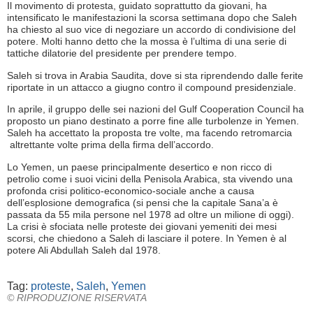
Il movimento di protesta, guidato soprattutto da giovani, ha
intensificato le manifestazioni la scorsa settimana dopo che Saleh
ha chiesto al suo vice di negoziare un accordo di condivisione del
potere. Molti hanno detto che la mossa è l’ultima di una serie di
tattiche dilatorie del presidente per prendere tempo.
Saleh si trova in Arabia Saudita, dove si sta riprendendo dalle ferite
riportate in un attacco a giugno contro il compound presidenziale.
In aprile, il gruppo delle sei nazioni del Gulf Cooperation Council ha
proposto un piano destinato a porre fine alle turbolenze in Yemen.
Saleh ha accettato la proposta tre volte, ma facendo retromarcia
altrettante volte prima della firma dell’accordo.
Lo Yemen, un paese principalmente desertico e non ricco di
petrolio come i suoi vicini della Penisola Arabica, sta vivendo una
profonda crisi politico-economico-sociale anche a causa
dell’esplosione demografica (si pensi che la capitale Sana’a è
passata da 55 mila persone nel 1978 ad oltre un milione di oggi).
La crisi è sfociata nelle proteste dei giovani yemeniti dei mesi
scorsi, che chiedono a Saleh di lasciare il potere. In Yemen è al
potere Ali Abdullah Saleh dal 1978.
Tag:
proteste
,
Saleh
,
Yemen
© RIPRODUZIONE RISERVATA