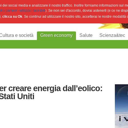
 dei social media e analizzare il nostro traffico. Inoltre forniamo informazioni sul mod
o partner - utilizza i tuoi dati
). Se non sei d'accordo, dovrai astenerti (e ce ne disp
i,
clicca su Ok
. Se continui ad utilizzare il nostro sito, accetterai le nostre modalità
Cultura e società
Green economy
Salute
Scienza&tec
r creare energia dall’eolico:
tati Uniti