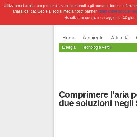
Utilizziamo i cookie per personalizzare i contenuti e gli annunci, fornire le funzioni
analisi dei dati web e ai social media nostri partner (
leggi come google -nostr
visualizzare questo messaggio per 30 giorn
Home
Ambiente
Attualità
Energia
Tecnologie verdi
Comprimere l’aria pe
due soluzioni negli S