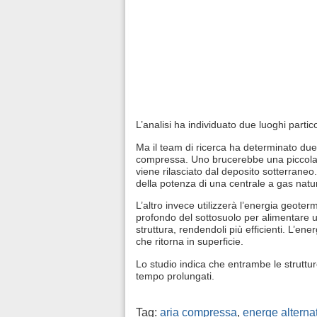
L’analisi ha individuato due luoghi parti
Ma il team di ricerca ha determinato due t
compressa. Uno brucerebbe una piccola q
viene rilasciato dal deposito sotterraneo
della potenza di una centrale a gas natu
L’altro invece utilizzerà l’energia geote
profondo del sottosuolo per alimentare un
struttura, rendendoli più efficienti. L’e
che ritorna in superficie.
Lo studio indica che entrambe le struttur
tempo prolungati.
Tag:
aria compressa
,
energe alterna