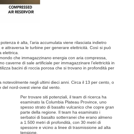
otenza è alta, l’aria accumulata viene rilasciata indietro
 e attraversa le turbine per generare elettricità. Così si può
 elettrica.
 al mondo che immagazzinano energia con aria compressa,
 caverne di sale artificiale per immagazzinare l’elettricità in
ilizza bacini di roccia porosa che si trovano in profondità per
 notevolmente negli ultimi dieci anni. Circa il 13 per cento, o
 del nord-ovest viene dal vento.
Per trovare siti potenziali, il team di ricerca ha
esaminato la Columbia Plateau Province, uno
spesso strato di basalto vulcanico che copre gran
parte della regione. Il team ha esaminato i
serbatoi di basalto sotterranei che erano almeno
a 1.500 metri di profondità, con 30 metri di
spessore e vicino a linee di trasmissione ad alta
tensione.