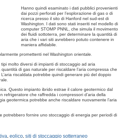
Hanno quindi esaminato i dati pubblici provenienti
dai pozzi perforati per l’esplorazione di gas o di
ricerca presso il sito di Hanford nel sud-est di
Washington. I dati sono stati inseriti nel modello di
computer STOMP PNNL, che simula il movimento
dei fluidi sottoterra, per determinare la quantità di
aria che i vari siti avrebbero potuto contenere in
maniera affidabile.
colarmente promettenti nel Washington orientale.
ipi molto diversi di impianti di stoccaggio ad aria
uantità di gas naturale per riscaldare l’aria compressa che
. L’aria riscaldata potrebbe quindi generare più del doppio
rale.
rmica. Questo impianto ibrido estrae il calore geotermico dal
 refrigeratore che raffredda i compressori d’aria della
nergia geotermica potrebbe anche riscaldare nuovamente l’aria
e potrebbero fornire uno stoccaggio di energia per periodi di
tiva
,
eolico
,
siti di stoccaggio sotterraneo