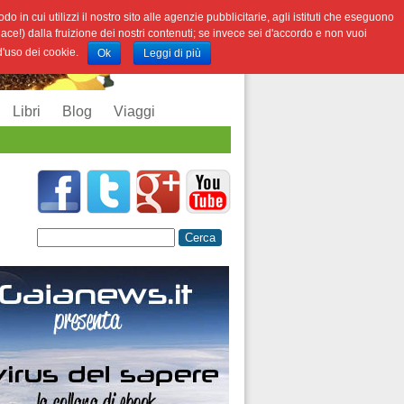
o in cui utilizzi il nostro sito alle agenzie pubblicitarie, agli istituti che eseguono
iace!) dalla fruizione dei nostri contenuti; se invece sei d'accordo e non vuoi
 d'uso dei cookie.
Ok
Leggi di più
Libri
Blog
Viaggi