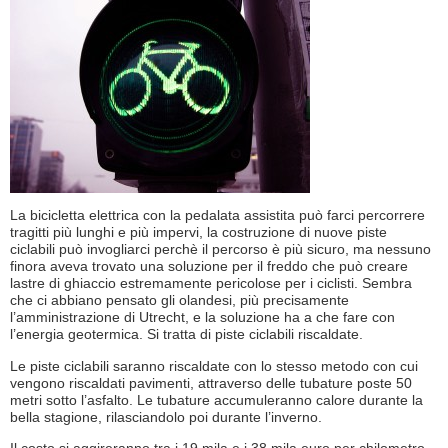
La bicicletta elettrica con la pedalata assistita può farci percorrere
tragitti più lunghi e più impervi, la costruzione di nuove piste
ciclabili può invogliarci perchè il percorso è più sicuro, ma nessuno
finora aveva trovato una soluzione per il freddo che può creare
lastre di ghiaccio estremamente pericolose per i ciclisti. Sembra
che ci abbiano pensato gli olandesi, più precisamente
l’amministrazione di Utrecht, e la soluzione ha a che fare con
l’energia geotermica. Si tratta di piste ciclabili riscaldate.
Le piste ciclabili saranno riscaldate con lo stesso metodo con cui
vengono riscaldati pavimenti, attraverso delle tubature poste 50
metri sotto l’asfalto. Le tubature accumuleranno calore durante la
bella stagione, rilasciandolo poi durante l’inverno.
Il costo si aggireranno tra i 19 mila e i 38 mila euro per chilometro,