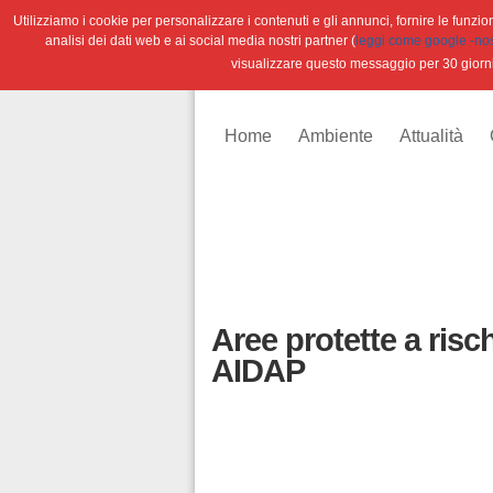
Utilizziamo i cookie per personalizzare i contenuti e gli annunci, fornire le funzioni
analisi dei dati web e ai social media nostri partner (
leggi come google -nostr
visualizzare questo messaggio per 30 giorn
Home
Ambiente
Attualità
Aree protette a risc
AIDAP