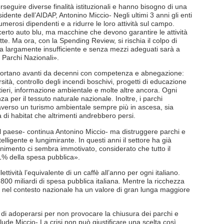
rseguire diverse finalità istituzionali e hanno bisogno di una
dente dell’AIDAP, Antonino Miccio- Negli ultimi 3 anni gli enti
numerosi dipendenti e a ridurre le loro attività sul campo.
certo auto blu, ma macchine che devono garantire le attività
te. Ma ora, con la Spending Review, si rischia il colpo di
ca largamente insufficiente e senza mezzi adeguati sarà a
i Parchi Nazionali».
co portano avanti da decenni con competenza e abnegazione:
rsità, controllo degli incendi boschivi, progetti di educazione
ntieri, informazione ambientale e molte altre ancora. Ogni
za per il tessuto naturale nazionale. Inoltre, i parchi
raverso un turismo ambientale sempre più in ascesa, sia
a di habitat che altrimenti andrebbero persi.
del paese- continua Antonino Miccio- ma distruggere parchi e
lligente e lungimirante. In questi anni il settore ha già
nimento ci sembra immotivato, considerato che tutto il
1% della spesa pubblica».
lettività l’equivalente di un caffè all’anno per ogni italiano.
e 800 miliardi di spesa pubblica italiana. Mentre la ricchezza
e nel contesto nazionale ha un valore di gran lunga maggiore
i adoperarsi per non provocare la chiusura dei parchi e
lude Miccio- La crisi non può giustificare una scelta così