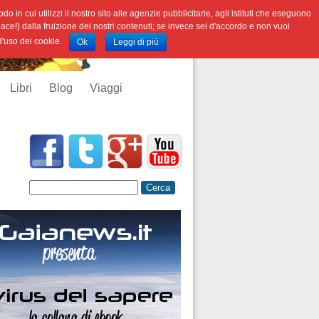
o in cui utilizzi il nostro sito alle agenzie pubblicitarie, agli istituti che eseguono
iace!) dalla fruizione dei nostri contenuti; se invece sei d'accordo e non vuoi
 d'uso dei cookie.
Ok
Leggi di più
Libri
Blog
Viaggi