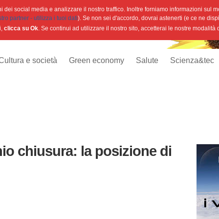
 dei social media e analizzare il nostro traffico. Inoltre forniamo informazioni sul mod
o partner - utilizza i tuoi dati
). Se non sei d'accordo, dovrai astenerti (e ce ne disp
i,
clicca su Ok
. Se continui ad utilizzare il nostro sito, accetterai le nostre modalità
Cultura e società
Green economy
Salute
Scienza&tec
hio chiusura: la posizione di