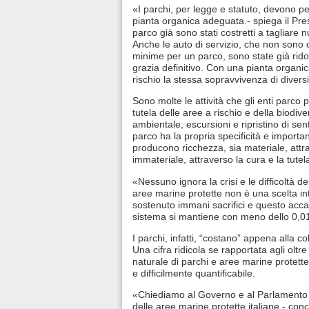
«I parchi, per legge e statuto, devono pe
pianta organica adeguata.- spiega il Presi
parco già sono stati costretti a tagliare 
Anche le auto di servizio, che non sono 
minime per un parco, sono state già ridot
grazia definitivo. Con una pianta organi
rischio la stessa sopravvivenza di divers
Sono molte le attività che gli enti par
tutela delle aree a rischio e della biodive
ambientale, escursioni e ripristino di se
parco ha la propria specificità e importan
producono ricchezza, sia materiale, att
immateriale, attraverso la cura e la tutel
«Nessuno ignora la crisi e le difficoltà 
aree marine protette non è una scelta inte
sostenuto immani sacrifici e questo acca
sistema si mantiene con meno dello 0,0
I parchi, infatti, “costano” appena alla col
Una cifra ridicola se rapportata agli oltr
naturale di parchi e aree marine protett
e difficilmente quantificabile.
«Chiediamo al Governo e al Parlamento d
delle aree marine protette italiane.- conc