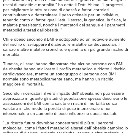
rischi di malattie e mortalità,” ha detto il Dott. Ahima. “I progressi
per migliorare la misurazione di obesità e fattori correlati
contribuiranno a determinare il peso ottimale per un individuo,
tenendo conto di fattori quali l’età, il sesso, la genetica, la fisica, le
malattie preesistenti, nonché i marcatori del sangue e i parametri
metabolici alterati dall’obesità. “
Chi è obeso secondo il BMI è sottoposto ad un notevole aumento
del rischio di sviluppare il diabete, le malattie cardiovascolari, il
cancro e altre malattie croniche, e quindi a un più grande rischio di
mortalità.
Tuttavia, gli studi hanno dimostrato che alcune persone con BMI
da obesità hanno migliorato il profilo metabolico e ridotto il rischio
cardiovascolare, mentre un sottogruppo di persone con BMI
normale sono metabolicamente sano, ma hanno un rischio
maggiore di mortalità.
Secondo i ricercatori il vero impatto dell’ obesità non può essere
apprezzato in quanto gli studi di popolazione spesso descrivono le
associazioni del BMI con la salute e i rischi di mortalità senza
valutare in che modo la perdita di peso intenzionale o non
intenzionale o un aumento di peso influenzino questi risultati.
“La ricerca futura dovrebbe concentrarsi di più sui percorsi
molecolari, come i fattori metabolici alterati dall’ obesità cambino lo
sviluppo di diabete, malattie cardiache, cancro e altre malattie, e