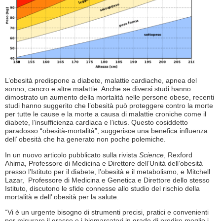
L’obesità predispone a diabete, malattie cardiache, apnea del
sonno, cancro e altre malattie. Anche se diversi studi hanno
dimostrato un aumento della mortalità nelle persone obese, recenti
studi hanno suggerito che l’obesità può proteggere contro la morte
per tutte le cause e la morte a causa di malattie croniche come il
diabete, l’insufficienza cardiaca e l’ictus. Questo cosiddetto
paradosso “obesità-mortalità”, suggerisce una benefica influenza
dell’ obesità che ha generato non poche polemiche.
In un nuovo articolo pubblicato sulla rivista
Science
, Rexford
Ahima, Professore di Medicina e Direttore dell’Unità dell’obesità
presso l’Istituto per il diabete, l’obesità e il metabolismo, e Mitchell
Lazar, Professore di Medicina e Genetica e Direttore dello stesso
Istituto, discutono le sfide connesse allo studio del rischio della
mortalità e dell’ obesità per la salute.
“Vi è un urgente bisogno di strumenti precisi, pratici e convenienti
per misurare il grasso e i biomarcatori in grado di predire meglio i