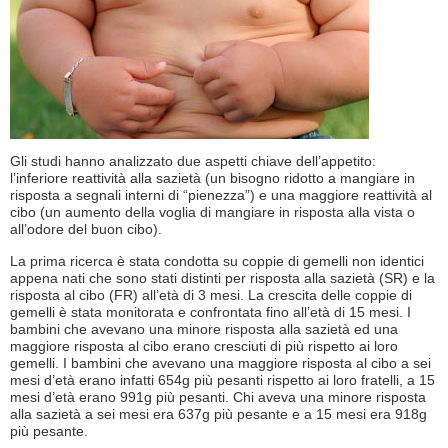
Gli studi hanno analizzato due aspetti chiave dell’appetito:
l’inferiore reattività alla sazietà (un bisogno ridotto a mangiare in
risposta a segnali interni di “pienezza”) e una maggiore reattività al
cibo (un aumento della voglia di mangiare in risposta alla vista o
all’odore del buon cibo).
La prima ricerca è stata condotta su coppie di gemelli non identici
appena nati che sono stati distinti per risposta alla sazietà (SR) e la
risposta al cibo (FR) all’età di 3 mesi. La crescita delle coppie di
gemelli è stata monitorata e confrontata fino all’età di 15 mesi. I
bambini che avevano una minore risposta alla sazietà ed una
maggiore risposta al cibo erano cresciuti di più rispetto ai loro
gemelli. I bambini che avevano una maggiore risposta al cibo a sei
mesi d’età erano infatti 654g più pesanti rispetto ai loro fratelli, a 15
mesi d’età erano 991g più pesanti. Chi aveva una minore risposta
alla sazietà a sei mesi era 637g più pesante e a 15 mesi era 918g
più pesante.