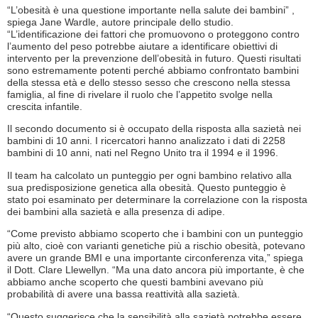
“L’obesità è una questione importante nella salute dei bambini” ,
spiega Jane Wardle, autore principale dello studio.
“L’identificazione dei fattori che promuovono o proteggono contro
l’aumento del peso potrebbe aiutare a identificare obiettivi di
intervento per la prevenzione dell’obesità in futuro. Questi risultati
sono estremamente potenti perché abbiamo confrontato bambini
della stessa età e dello stesso sesso che crescono nella stessa
famiglia, al fine di rivelare il ruolo che l’appetito svolge nella
crescita infantile.
Il secondo documento si è occupato della risposta alla sazietà nei
bambini di 10 anni. I ricercatori hanno analizzato i dati di 2258
bambini di 10 anni, nati nel Regno Unito tra il 1994 e il 1996.
Il team ha calcolato un punteggio per ogni bambino relativo alla
sua predisposizione genetica alla obesità. Questo punteggio è
stato poi esaminato per determinare la correlazione con la risposta
dei bambini alla sazietà e alla presenza di adipe.
“Come previsto abbiamo scoperto che i bambini con un punteggio
più alto, cioè con varianti genetiche più a rischio obesità, potevano
avere un grande BMI e una importante circonferenza vita,” spiega
il Dott. Clare Llewellyn. “Ma una dato ancora più importante, è che
abbiamo anche scoperto che questi bambini avevano più
probabilità di avere una bassa reattività alla sazietà.
“Questo suggerisce che la sensibilità alla sazietà potrebbe essere