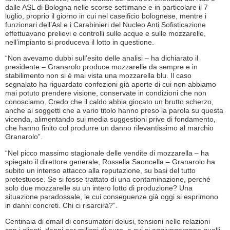
dalle ASL di Bologna nelle scorse settimane e in particolare il 7
luglio, proprio il giorno in cui nel caseificio bolognese, mentre i
funzionari dell’Asl e i Carabinieri del Nucleo Anti Sofisticazione
effettuavano prelievi e controlli sulle acque e sulle mozzarelle,
nell’impianto si produceva il lotto in questione.
“Non avevamo dubbi sull’esito delle analisi – ha dichiarato il
presidente – Granarolo produce mozzarelle da sempre e in
stabilimento non si è mai vista una mozzarella blu. Il caso
segnalato ha riguardato confezioni già aperte di cui non abbiamo
mai potuto prendere visione, conservate in condizioni che non
conosciamo. Credo che il caldo abbia giocato un brutto scherzo,
anche ai soggetti che a vario titolo hanno preso la parola su questa
vicenda, alimentando sui media suggestioni prive di fondamento,
che hanno finito col produrre un danno rilevantissimo al marchio
Granarolo”.
“Nel picco massimo stagionale delle vendite di mozzarella – ha
spiegato il direttore generale, Rossella Saoncella – Granarolo ha
subito un intenso attacco alla reputazione, su basi del tutto
pretestuose. Se si fosse trattato di una contaminazione, perché
solo due mozzarelle su un intero lotto di produzione? Una
situazione paradossale, le cui conseguenze già oggi si esprimono
in danni concreti. Chi ci risarcirà?”.
Centinaia di email di consumatori delusi, tensioni nelle relazioni
con i clienti, danni per milioni di euro, a cui si aggiungeranno quelli