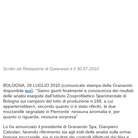
Scritto da Redazione di Gaianews.it il 30.07.2010
BOLOGNA, 28 LUGLIO 2010 (comunicato stampa della Granarolo
disponibile
qui
). “Siamo giunti finalmente a conoscenza dei risultati
delle analisi eseguite dall’Istituto Zooprofilattico Sperimentale di
Bologna sui campioni del lotto di produzione n.188, a cui
apparterrebbero, secondo quanto ci è stato riferito, le due
mozzarelle segnalate in Piemonte: nessuna anomalia e, per
quanto ci riguarda, nessuna sorpresa”.
Lo ha annunciato il presidente di Granarolo Spa, Gianpiero
Calzolari, facendo riferimento sia agli esiti delle analisi sulle ormai
famose mozzarelle, sia ai risultati dei controlli effettuati dai Nas e