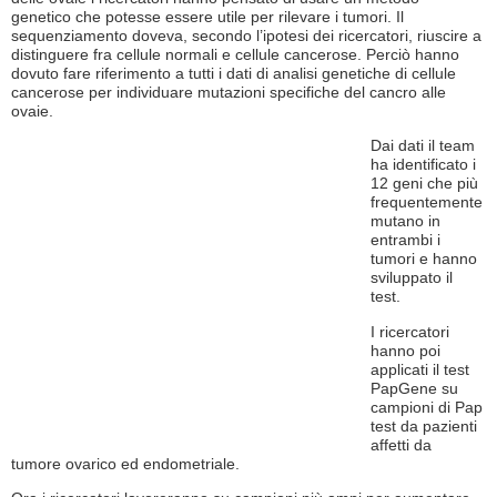
genetico che potesse essere utile per rilevare i tumori. Il
sequenziamento doveva, secondo l’ipotesi dei ricercatori, riuscire a
distinguere fra cellule normali e cellule cancerose. Perciò hanno
dovuto fare riferimento a tutti i dati di analisi genetiche di cellule
cancerose per individuare mutazioni specifiche del cancro alle
ovaie.
Dai dati il team
ha identificato i
12 geni che più
frequentemente
mutano in
entrambi i
tumori e hanno
sviluppato il
test.
I ricercatori
hanno poi
applicati il test
PapGene su
campioni di Pap
test da pazienti
affetti da
tumore ovarico ed endometriale.