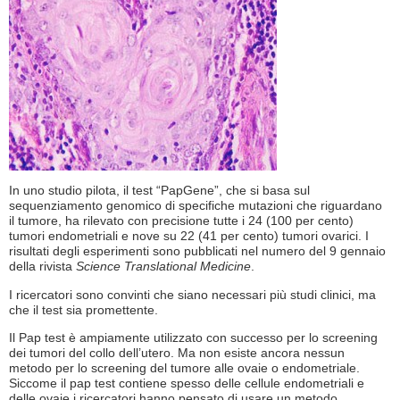
In uno studio pilota, il test “PapGene”, che si basa sul
sequenziamento genomico di specifiche mutazioni che riguardano
il tumore, ha rilevato con precisione tutte i 24 (100 per cento)
tumori endometriali e nove su 22 (41 per cento) tumori ovarici. I
risultati degli esperimenti sono pubblicati nel numero del 9 gennaio
della rivista
Science Translational Medicine
.
I ricercatori sono convinti che siano necessari più studi clinici, ma
che il test sia promettente.
Il Pap test è ampiamente utilizzato con successo per lo screening
dei tumori del collo dell’utero. Ma non esiste ancora nessun
metodo per lo screening del tumore alle ovaie o endometriale.
Siccome il pap test contiene spesso delle cellule endometriali e
delle ovaie i ricercatori hanno pensato di usare un metodo