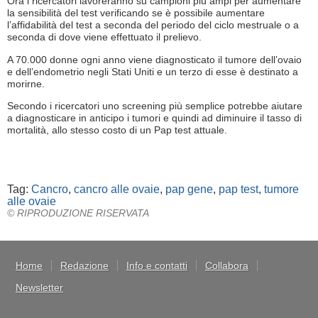
Ora i ricercatori lavoreranno su campioni più ampi per aumentare
la sensibilità del test verificando se è possibile aumentare
l’affidabilità del test a seconda del periodo del ciclo mestruale o a
seconda di dove viene effettuato il prelievo.
A 70.000 donne ogni anno viene diagnosticato il tumore dell’ovaio
e dell’endometrio negli Stati Uniti e un terzo di esse è destinato a
morirne.
Secondo i ricercatori uno screening più semplice potrebbe aiutare
a diagnosticare in anticipo i tumori e quindi ad diminuire il tasso di
mortalità, allo stesso costo di un Pap test attuale.
Tag:
Cancro
,
cancro alle ovaie
,
pap gene
,
pap test
,
tumore
alle ovaie
© RIPRODUZIONE RISERVATA
Home
Redazione
Info e contatti
Collabora
Newsletter