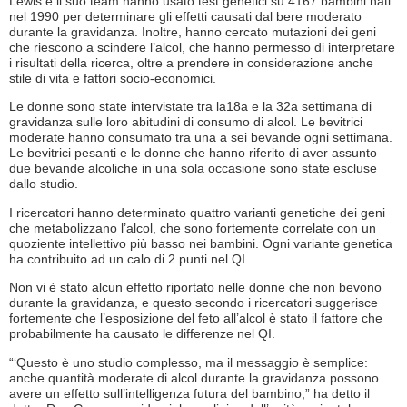
Lewis e il suo team hanno usato test genetici su 4167 bambini nati
nel 1990 per determinare gli effetti causati dal bere moderato
durante la gravidanza. Inoltre, hanno cercato mutazioni dei geni
che riescono a scindere l’alcol, che hanno permesso di interpretare
i risultati della ricerca, oltre a prendere in considerazione anche
stile di vita e fattori socio-economici.
Le donne sono state intervistate tra la18a e la 32a settimana di
gravidanza sulle loro abitudini di consumo di alcol. Le bevitrici
moderate hanno consumato tra una a sei bevande ogni settimana.
Le bevitrici pesanti e le donne che hanno riferito di aver assunto
due bevande alcoliche in una sola occasione sono state escluse
dallo studio.
I ricercatori hanno determinato quattro varianti genetiche dei geni
che metabolizzano l’alcol, che sono fortemente correlate con un
quoziente intellettivo più basso nei bambini. Ogni variante genetica
ha contribuito ad un calo di 2 punti nel QI.
Non vi è stato alcun effetto riportato nelle donne che non bevono
durante la gravidanza, e questo secondo i ricercatori suggerisce
fortemente che l’esposizione del feto all’alcol è stato il fattore che
probabilmente ha causato le differenze nel QI.
“‘Questo è uno studio complesso, ma il messaggio è semplice:
anche quantità moderate di alcol durante la gravidanza possono
avere un effetto sull’intelligenza futura del bambino,” ha detto il