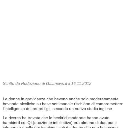
Scritto da Redazione di Gaianews.it il 16.11.2012
Le donne in gravidanza che bevono anche solo moderatamente
bevande alcoliche su base settimanale rischiano di compromettere
l’intelligenza dei propri figli, secondo un nuovo studio inglese.
La ricerca ha trovato che le bevitrici moderate hanno avuto
bambini il cui QI (quoziente intellettivo) era almeno di due punti
inferiore a quello dei bambini avuti da donne che non bevevano.