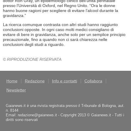
dottor Ron Gray, un epidemiologo clinico dell’unità perinatale
presso l’Università di Oxford, nel Regno Unito. “Ora le donne
hanno buone ragioni per scegliere di evitare l’alcool durante la
gravidanza.”
La ricerca comunque contrasta con altri studi hanno raggiunto
conclusioni opposte. In ogni caso molti medici consigliano di
evitare di bere in gravidanza, anche solo per un semplice principio
precauzionale, fino a quando non ci sarà chiarezza nelle
conclusioni degli studi a riguardo.
© RIPRODUZIONE RISERVATA
Home
Redazione
Info e contatti
Collabora
Newsletter
Gaianews.it è una rivista registrata presso il Tribunale di Bologna, aut.
n. 8144
Email: redazione@gaianews.it - Copyright 2013 © Gaianews.it - Tutti i
diritti sono riservati