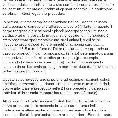
l’attivazione e l’incremento della reattività delle piastrine che si
verificano durante l’intervento e che contribuiscono verosimilmente
causare un aumento del rischio di episodi ischemici (in particolare
cerebrali – ictus) legati alla procedura”.
In pratica, questa semplice operazione riduce il danno causato
dall’assenza di sangue che affluisce al cuore (l’infarto) in quanto il
corpo reagisce a questi brevi episodi predisponendo il muscolo
cardiaco ad una possibile mancanza di ossigeno. Il fenomeno è
stato osservato sperimentalmente sugli animali, a cui se si
inducono brevi episodi (di 3-5 minuti) di ischemia cardiaca, a
distanza di 3-5 minuti l’uno dall’altro (occludendo e riaprendo un
vaso coronarico), il danno miocardico (infarto) determinato da una
successiva ischemia miocardica prolungata (per esempio
chiudendo lo stesso vaso per un’ora) risulta minore di quello
causato da un’ischemia prolungata non preceduta dai brevi episodi
ischemici precondizionanti.
Questo spiegherebbe anche perché ad esempio i pazienti colpiti
da infarto presentano un danno cardiaco meno esteso quando il
dolore infartuale è preceduto nelle 24 ore precedenti da episodi
transitori di
ischemia miocardica
(angina pre-infartuale).
Allo stesso modo altri successivi studi hanno dimostrato che non
serve procurare delle ischemie brevi al cuore, una simile
protezione si attiva anche applicando brevi episodi ischemici a
tessuti periferici, in particolare a un arto superiore. Ecco che entra