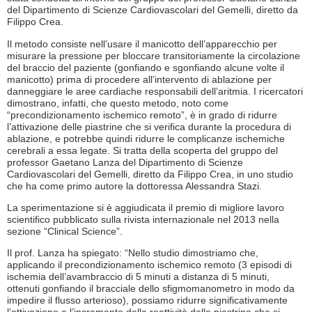
del Dipartimento di Scienze Cardiovascolari del Gemelli, diretto da
Filippo Crea.
Il metodo consiste nell’usare il manicotto dell’apparecchio per
misurare la pressione per bloccare transitoriamente la circolazione
del braccio del paziente (gonfiando e sgonfiando alcune volte il
manicotto) prima di procedere all’intervento di ablazione per
danneggiare le aree cardiache responsabili dell’aritmia. I ricercatori
dimostrano, infatti, che questo metodo, noto come
“precondizionamento ischemico remoto”, è in grado di ridurre
l’attivazione delle piastrine che si verifica durante la procedura di
ablazione, e potrebbe quindi ridurre le complicanze ischemiche
cerebrali a essa legate. Si tratta della scoperta del gruppo del
professor Gaetano Lanza del Dipartimento di Scienze
Cardiovascolari del Gemelli, diretto da Filippo Crea, in uno studio
che ha come primo autore la dottoressa Alessandra Stazi.
La sperimentazione si è aggiudicata il premio di migliore lavoro
scientifico pubblicato sulla rivista internazionale nel 2013 nella
sezione “Clinical Science”.
Il prof. Lanza ha spiegato: “Nello studio dimostriamo che,
applicando il precondizionamento ischemico remoto (3 episodi di
ischemia dell’avambraccio di 5 minuti a distanza di 5 minuti,
ottenuti gonfiando il bracciale dello sfigmomanometro in modo da
impedire il flusso arterioso), possiamo ridurre significativamente