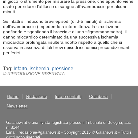
in gioco lo strumento per misurare la pressione, che appunto viene
usato per ridurre l’afflusso di sangue all’avambraccio per alcuni
minuti.
Se infatti si inducono brevi episodi (di 3-5 minuti) di ischemia
dell’avambraccio (impedendo a intermittenza la circolazione
gonfiando e sgonfiando il bracciale di uno sfigmomanometro), il
danno miocardico determinato da una successiva ischemia
miocardica prolungata risulterà ridotto rispetto a quello che si
osserva in assenza di tali brevi episodi ischemici precondizionanti
periferici.
Tag:
Infarto
,
ischemia
,
pressione
© RIPRODUZIONE RISERVATA
Home
Redazione
Info e contatti
Collabora
Newsletter
Gaianews.it è una rivista registrata presso il Tribunale di Bologna, aut.
n. 8144
Email: redazione@gaianews.it - Copyright 2013 © Gaianews.it - Tutti i
diritti sono riservati